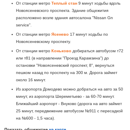
От станции метро
Теплый стан
9 минут ходьбы вдоль
Новоясеневского проспекта. Здание общежития
расположено возле здания автосалона "Nissan Gn
service".
От станции метро
Ясенево
17 минут ходьбы по
Новоясеневскому проспекту.
От станции метро
Коньково
добираться автобусом т72
или т81 (в направлении "Проезд Карамзина") до
остановки "Новоясеневский проспект, 8", вернуться
пешком назад по проспекту на 300 м. Дорога займет
около 16 минут.
Из аэропорта Домодево можно добраться на авто за 50
минут, из аэропорта Шереметьево - за 60-70 минут.
Ближайший аэропорт - Внуково (дорога на авто займет
25 минут, передвижение автобусом №911 с пересадкой
на №600 - 1,5 часа).
Показать общежитие
на карте