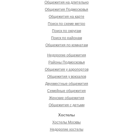
Общежития на длительно
Общежития Подмосковья
Общежития на карте
Поиск по схеме метро
Поиск по округам
Поиск по районам
Общежития по комнатам
Недорогие общежития
Районы Подмосковья
Общежития у аэропортов
Общежития у вокзалов
Двухместные общежития
Семейные общежития
Женские общежития
Общежития с детьми
Хостелы
Хостелы Москвы
Недорогие хостелы