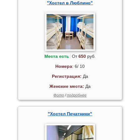
"Хостел в Люблино"
Места есть
От
650
руб.
Номера
: 6/ 10
Регистрация:
Да
Женские места:
Да
Фото
/
подробнее
"Хостел Печатники"