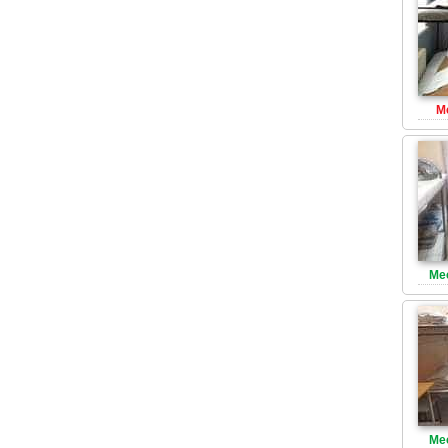
М
Ме
Ме