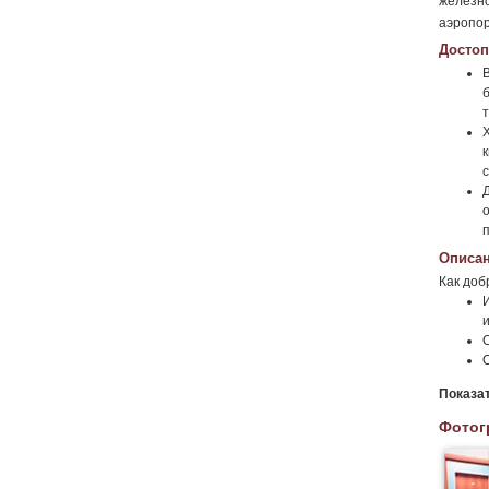
железно
аэропор
Достоп
Х
к
Описан
Как доб
И
и
Показа
Фотог