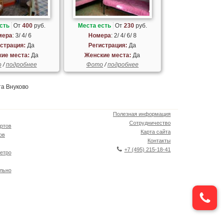
сть
От
400
руб.
Места есть
От
230
руб.
мера
: 3/ 4/ 6
Номера
: 2/ 4/ 6/ 8
страция:
Да
Регистрация:
Да
ие места:
Да
Женские места:
Да
о
/
подробнее
Фото
/
подробнее
та Внуково
Полезная информация
Сотрудничество
ртов
Карта сайта
ов
Контакты
+7 (495) 215-18-41
етро
льно