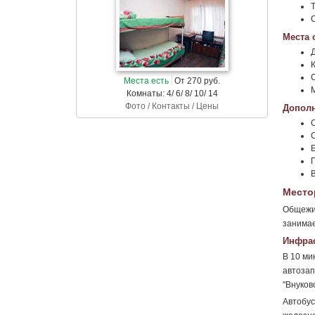
Места 
Места есть
От 270 руб.
Комнаты: 4/ 6/ 8/ 10/ 14
Фото / Контакты / Цены
Дополн
Место
Общежит
занимае
Инфрас
В 10 ми
автозап
"Внуково
Автобус