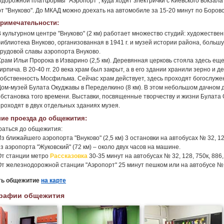
дорожной платформы "Аэропорт", куда ходят электрички с Киевского вокзала 
т "Внуково". До МКАД можно доехать на автомобиле за 15-20 минут по Боров
римечательности:
В культурном центре "Внуково" (2 км) работает множество студий: художестве
библиотека Внуково, организованная в 1941 г. и музей истории района, больш
трудовой славы аэропорта Внуково.
рам Ильи Пророка в Изварино (2,5 км). Деревянная церковь стояла здесь еще в
ирпича. В 20-40 гг. 20 века храм был закрыт, а в его здании хранили зерно и
собственность Мосфильма. Сейчас храм действует, здесь проходят богослуже
Дом-музей Булата Окуджавы в Переделкино (8 км). В этом небольшом дачном до
обстановка того времени. Выставки, посвященные творчеству и жизни Булата
проходят в двух отдельных зданиях музея.
ие проезда до общежития:
раться до общежития:
з ближайшего аэропорта "Внуково" (2,5 км) 3 остановки на автобусах № 32, 128
з аэропорта "Жуковский" (72 км) – около двух часов на машине.
От станции метро
Рассказовка
30-35 минут на автобусах № 32, 128, 750к, 886,
От железнодорожной станции "Аэропорт" 25 минут пешком или на автобусе № 
ть общежитие
на карте
рафии общежития