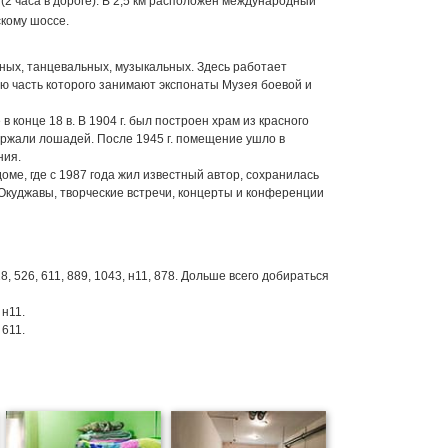
(2 часа в дороге). В 2,5 км расположен международный
скому шоссе.
нных, танцевальных, музыкальных. Здесь работает
ую часть которого занимают экспонаты Музея боевой и
 конце 18 в. В 1904 г. был построен храм из красного
 держали лошадей. После 1945 г. помещение ушло в
ния.
ме, где с 1987 года жил известный автор, сохранилась
 Окуджавы, творческие встречи, концерты и конференции
, 526, 611, 889, 1043, н11, 878. Дольше всего добираться
 н11.
611.