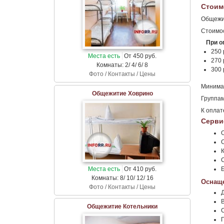
Стоим
Общежит
Стоимос
При о
250 
Места есть
От 450 руб.
270 
Комнаты: 2/ 4/ 6/ 8
300 
Фото / Контакты / Цены
Минимал
Общежитие Ховрино
Группам
К оплат
Серви
Места есть
От 410 руб.
Комнаты: 8/ 10/ 12/ 16
Оснаще
Фото / Контакты / Цены
Общежитие Котельники
С