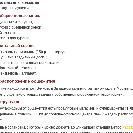
Телевизор, холодильник;
Санузлы, душевые.
общего пользования:
Душевые и санузлы;
Кухня с обеденной зоной;
Столовая;
Место для курения.
ительный сервис:
Стиральные машины (150 р. за стирку);
Сушилки, гладильные доски;
Бесплатная временная регистрация;
Платежный терминал;
Вендинговый аппарат.
расположение общежития:
ие находится в пос. Внуково в Западном административном округе Москвы 
т 3 отдельно стоящих здания с собственной огороженной территорией.
труктура:
нутах ходьбы от общежития есть продуктовые магазины и супермаркеты ("Пяте
равочные станции. 1,5 км до торгово-офисного центра "ЛА-5" – здесь распол
".
ные остановки, с которых можно доехать до ближайшей станция метро
Расск