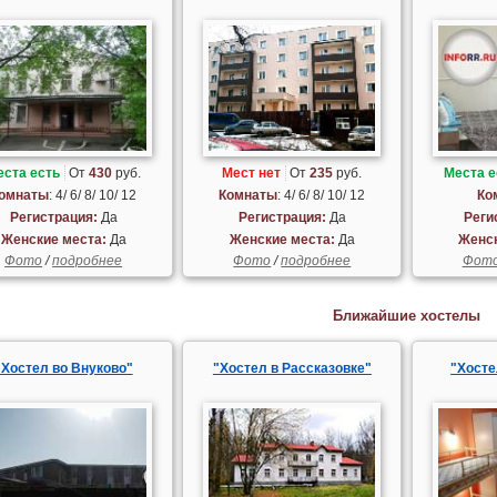
еста есть
От
430
руб.
Мест нет
От
235
руб.
Места е
омнаты
: 4/ 6/ 8/ 10/ 12
Комнаты
: 4/ 6/ 8/ 10/ 12
Ко
Регистрация:
Да
Регистрация:
Да
Реги
Женские места:
Да
Женские места:
Да
Женск
Фото
/
подробнее
Фото
/
подробнее
Фот
Ближайшие хостелы
"Хостел во Внуково"
"Хостел в Рассказовке"
"Хосте