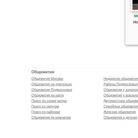
М
Но
Общежития
Общежития Москвы
Недорогие общежити
Общежития на длительно
Районы Подмосковья
Общежития Подмосковья
Общежития у аэропо
Общежития на карте
Общежития у вокзал
Поиск по схеме метро
Двухместные общежи
Поиск по округам
Семейные общежити
Поиск по районам
Женские общежития
Общежития по комнатам
Общежития с детьми