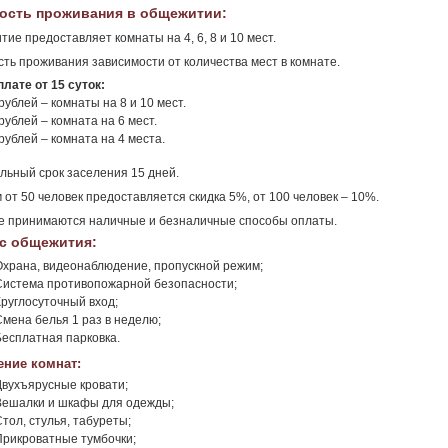
ость проживания в общежитии:
ие предоставляет комнаты на 4, 6, 8 и 10 мест.
ть проживания зависимости от количества мест в комнате.
плате от 15 суток:
рублей – комнаты на 8 и 10 мест.
рублей – комната на 6 мест.
рублей – комната на 4 места.
ьный срок заселения 15 дней.
 от 50 человек предоставляется скидка 5%, от 100 человек – 10%.
е принимаются наличные и безналичные способы оплаты.
с общежития:
Охрана, видеонаблюдение, пропускной режим;
Система противопожарной безопасности;
Круглосуточный вход;
Смена белья 1 раз в неделю;
Бесплатная парковка.
ние комнат:
Двухъярусные кровати;
Вешалки и шкафы для одежды;
тол, стулья, табуреты;
Прикроватные тумбочки;