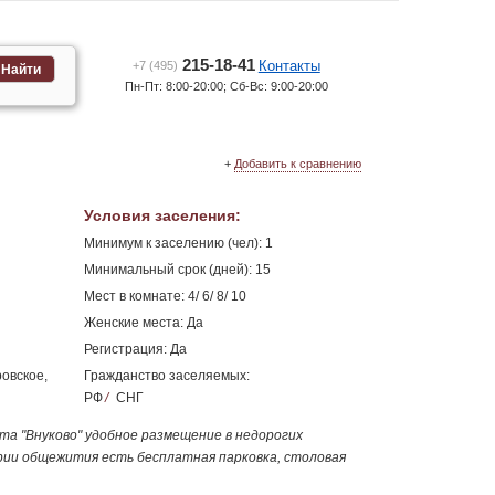
215-18-41
Контакты
+7 (495)
Найти
Пн-Пт: 8:00-20:00; Сб-Вс: 9:00-20:00
+
Добавить к сравнению
Условия заселения
:
Минимум к заселению (чел): 1
Минимальный срок (дней): 15
Мест в комнате: 4/ 6/ 8/ 10
Женские места: Да
Регистрация: Да
ровское,
Гражданство заселяемых:
РФ
/
СНГ
а "Внуково" удобное размещение в недорогих
рии общежития есть бесплатная парковка, столовая