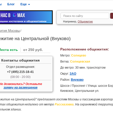
ы
Блог
Еще
Например,
Общежитие
ития Москвы
житие на Центральной (Внуково)
Расположение общежития:
Места есть
от 250 руб.
Метро:
Солнцево
Контакты общежития
Ветка:
Солнцевская
Отдел размещения:
До метро: 30 мин. транспортом
+7 (495) 215-18-41
Округ:
ЗАО
(08:00 - 20:00)
Район:
Внуково
Не дозвонились? Оставьте
Шоссе / Проспект / Улица: шоссе Бо
заявку на размещение
Киевское, Центральная ул.
житие на Центральной" предлагает гостям Москвы и пассажирам аэропорт
тах общежития недалеко от метро
Рассказовка
. На охраняемой террито
ельном здании.