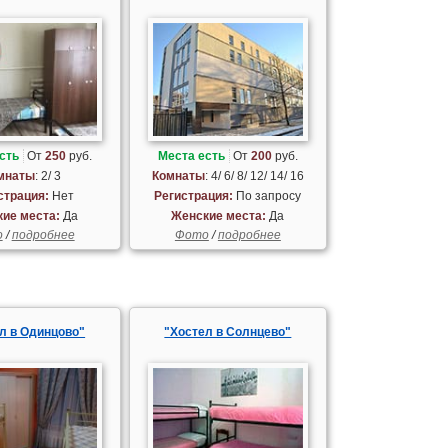
сть
От
250
руб.
Места есть
От
200
руб.
мнаты
: 2/ 3
Комнаты
: 4/ 6/ 8/ 12/ 14/ 16
страция:
Нет
Регистрация:
По запросу
ие места:
Да
Женские места:
Да
о
/
подробнее
Фото
/
подробнее
л в Одинцово"
"Хостел в Солнцево"