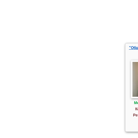
"Общ
М
К
Ре