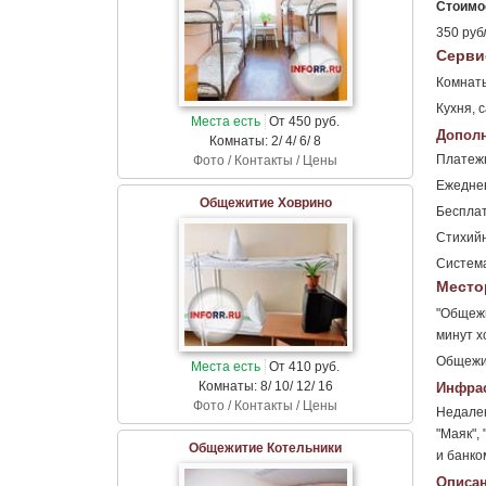
Стоимос
350 рубл
Серви
Комнаты
Кухня, 
Места есть
От 450 руб.
Дополн
Комнаты: 2/ 4/ 6/ 8
Платежн
Фото / Контакты / Цены
Ежедне
Общежитие Ховрино
Бесплат
Стихийн
Система
Место
"Общежи
минут х
Общежит
Места есть
От 410 руб.
Комнаты: 8/ 10/ 12/ 16
Инфрас
Фото / Контакты / Цены
Недалек
"Маяк",
Общежитие Котельники
и банко
Описан