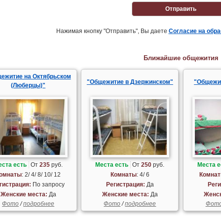
Отправить
Нажимая кнопку "Отправить", Вы даете
Согласие на обр
Ближайшие общежития
ежитие на Октябрьском
"Общежитие в Дзержинском"
"Общежи
(Люберцы)"
еста есть
От
235
руб.
Места есть
От
250
руб.
Места е
омнаты
: 2/ 4/ 8/ 10/ 12
Комнаты
: 4/ 6
Комна
гистрация:
По запросу
Регистрация:
Да
Реги
Женские места:
Да
Женские места:
Да
Женск
Фото
/
подробнее
Фото
/
подробнее
Фот