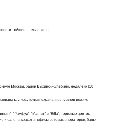
ности - общего пользования.
круге Москвы, район Выхино-Жулебино, недалеко (10
зована круглосуточная охрана, пропускной режим.
нт", "Рамфуд", "Магнит" и "Billa", торговые центры
ские и салоны красоты, офисы сотовых операторов, банки