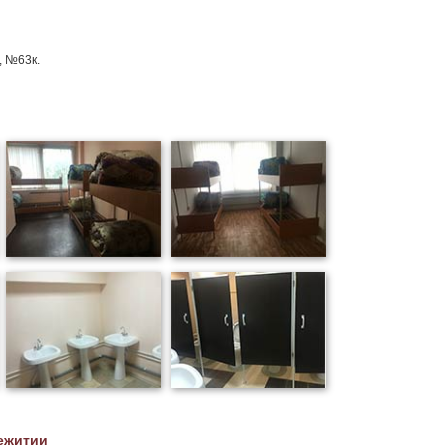
, №63к.
ежитии