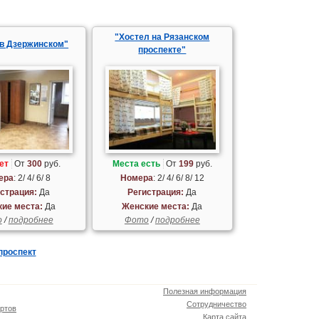
"Хостел на Рязанском
 в Дзержинском"
проспекте"
ет
От
300
руб.
Места есть
От
199
руб.
ера
: 2/ 4/ 6/ 8
Номера
: 2/ 4/ 6/ 8/ 12
страция:
Да
Регистрация:
Да
ие места:
Да
Женские места:
Да
о
/
подробнее
Фото
/
подробнее
проспект
Полезная информация
Сотрудничество
ртов
Карта сайта