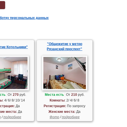
аботку персональных данных
"Общежитие у метро
тие Котельники"
Рязанский проспект"
сть
От
270
руб.
Места есть
От
210
руб.
ты
: 4/ 6/ 8/ 10/ 14
Комнаты
: 2/ 4/ 6/ 8
страция:
Да
Регистрация:
По запросу
ие места:
Да
Женские места:
Да
о
/
подробнее
Фото
/
подробнее