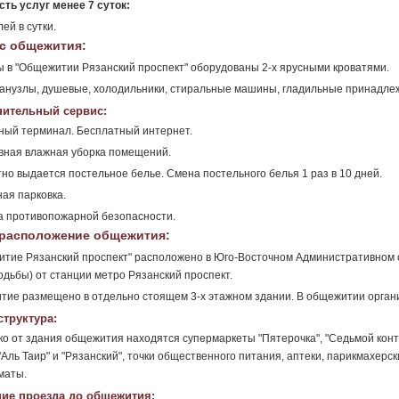
ть услуг менее 7 суток:
ей в сутки.
с общежития:
 в "Общежитии Рязанский проспект" оборудованы 2-х ярусными кроватями.
санузлы, душевые, холодильники, стиральные машины, гладильные принадлеж
ительный сервис:
ый терминал. Бесплатный интернет.
вная влажная уборка помещений.
но выдается постельное белье. Смена постельного белья 1 раз в 10 дней.
ая парковка.
 противопожарной безопасности.
расположение общежития:
тие Рязанский проспект" расположено в Юго-Восточном Административном о
одьбы) от станции метро Рязанский проспект.
ие размещено в отдельно стоящем 3-х этажном здании. В общежитии органи
труктура:
о от здания общежития находятся супермаркеты "Пятерочка", "Седьмой контине
 "Аль Таир" и "Рязанский", точки общественного питания, аптеки, парикмахер
маты.
ие проезда до общежития: