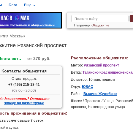
ы
Блог
Еще
Например,
Общежитие
ития Москвы
житие Рязанский проспект
Расположение общежития:
Места есть
от 270 руб.
Метро:
Рязанский проспект
Контакты общежития
Ветка:
Таганско-Краснопресненска
Отдел продаж:
До метро: 10 мин. пешком
+7 (495) 215-18-41
Округ:
ЮВАО
(08:00 - 20:00)
Район:
Выхино-Жулебино
Не дозвонились? Оставьте
Шоссе / Проспект / Улица: Рязански
заявку на размещение
проспект, Нижегородская улица
ость проживания в общежитии:
ть услуг свыше 7 суток:
ей в сутки.