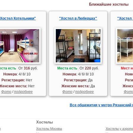
Ближайшие хостелы
"Хостел Котельники"
"Хостел в Люберцах"
"Хостел
еста есть
От
316
руб.
Места есть
От
220
руб.
Мест н
Номера
: 4/ 8/ 10
Номера
: 4/ 6/ 8/ 10
Ном
Регистрация:
Нет
Регистрация:
Да
Реги
Женские места:
Нет
Женские места:
Да
Женск
Фото
/
подробнее
Фото
/
подробнее
Фот
Все общежития у метро Рязанский 
Хостелы
я
Хостелы Москвы
Хостелы у аэропо