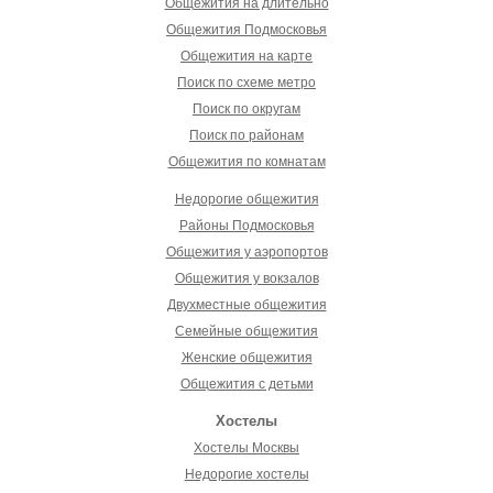
Общежития на длительно
Общежития Подмосковья
Общежития на карте
Поиск по схеме метро
Поиск по округам
Поиск по районам
Общежития по комнатам
Недорогие общежития
Районы Подмосковья
Общежития у аэропортов
Общежития у вокзалов
Двухместные общежития
Семейные общежития
Женские общежития
Общежития с детьми
Хостелы
Хостелы Москвы
Недорогие хостелы