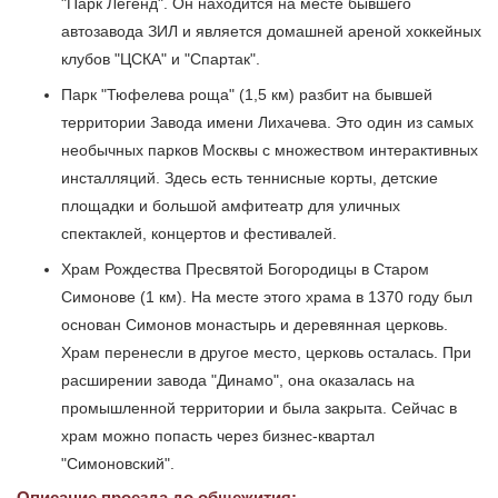
"Парк Легенд". Он находится на месте бывшего
автозавода ЗИЛ и является домашней ареной хоккейных
клубов "ЦСКА" и "Спартак".
Парк "Тюфелева роща" (1,5 км) разбит на бывшей
территории Завода имени Лихачева. Это один из самых
необычных парков Москвы с множеством интерактивных
инсталляций. Здесь есть теннисные корты, детские
площадки и большой амфитеатр для уличных
спектаклей, концертов и фестивалей.
Храм Рождества Пресвятой Богородицы в Старом
Симонове (1 км). На месте этого храма в 1370 году был
основан Симонов монастырь и деревянная церковь.
Храм перенесли в другое место, церковь осталась. При
расширении завода "Динамо", она оказалась на
промышленной территории и была закрыта. Сейчас в
храм можно попасть через бизнес-квартал
"Симоновский".
Описание проезда до общежития: