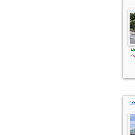
М
Ко
"Х