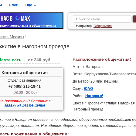
ы
Блог
Еще
Например,
Общежитие
ития Москвы
житие в Нагорном проезде
Расположение общежития:
Места есть
от 240 руб.
Метро:
Нагорная
Контакты общежития
Ветка:
Серпуховско-Тимирязевска
Отдел размещения
До метро: 20 мин. пешком
+7 (495) 215-18-41
Округ:
ЮАО
(08:00 - 20:00)
Район:
Нагорный
Не дозвонились? Оставьте
Шоссе / Проспект / Улица: Нагорная
заявку на размещение
Нагорный проезд
итие в Нагорном проезде - это недорогие, оборудованные необходимой м
ярусным размещением. Находится общежитие в районе с хорошей трансп
ость проживания в общежитии: