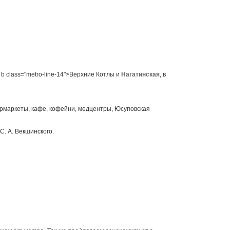
, b class="metro-line-14">Верхние Котлы и
Нагатинская
, в
ермаркеты, кафе, кофейни, медцентры, Юсуповская
С. А. Векшинского.