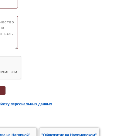
аботку персональных данных
ие на Нагорной"
"Общежитие на Нахимовском"