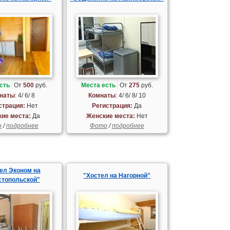
сть
От
500
руб.
Места есть
От
275
руб.
наты
: 4/ 6/ 8
Комнаты
: 4/ 6/ 8/ 10
страция:
Нет
Регистрация:
Да
ие места:
Да
Женские места:
Нет
о
/
подробнее
Фото
/
подробнее
ел Эконом на
"Хостел на Нагорной"
стопольской"