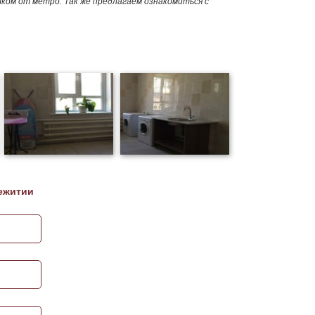
шком от метро. Так же предлагаем ознакомиться с
ежитии