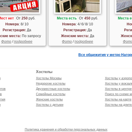
Мест нет
От
250
руб.
Места есть
От
450
руб.
Места е
Номера
: 8/ 10
Номера
: 4/ 6/ 8/ 10
Но
Регистрация:
Да
Регистрация:
Да
Реги
ские места:
По запросу
Женские места:
Да
Женск
Фото
/
подробнее
Фото
/
подробнее
Фот
Все общежития у метро Нагор
Хостелы
я
Хостелы Москвы
Хостелы у аэропо
Недорогие хостелы
Хостелы у вокзал
ртов
Двухместные хостелы
Хостелы в центре
ов
Семейные хостелы
Поиск по схеме м
тия
Женские хостелы
Хостелы на карте
я
Хостелы с детьми
Хостелы на длите
Политика хранения и обработки персональных данных