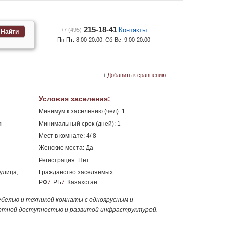
215-18-41
Контакты
+7 (495)
Найти
Пн-Пт: 8:00-20:00; Сб-Вс: 9:00-20:00
+
Добавить к сравнению
Условия заселения
:
Минимум к заселению (чел): 1
я
Минимальный срок (дней): 1
Мест в комнате: 4/ 8
Женские места: Да
Регистрация: Нет
 улица,
Гражданство заселяемых:
РФ
/
РБ
/
Казахстан
ебелью и техникой комнаты с одноярусным и
ортной доступностью и развитой инфраструктурой.