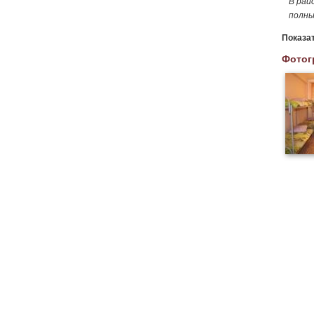
В рай
полны
Показа
Фотог