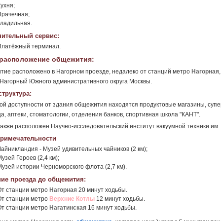
ухня;
Прачечная;
Гладильная.
ительный сервис:
Платёжный терминал.
расположение общежития:
ие расположено в Нагорном проезде, недалеко от станций метро
Нагорная
Нагорный Южного административного округа Москвы.
труктура:
ой доступности от здания общежития находятся продуктовые магазины, суп
а, аптеки, стоматологии, отделения банков, спортивная школа "КАНТ".
акже расположен Научно-исследовательский институт вакуумной техники им. 
римечательности
Чайникландия - Музей удивительных чайников (2 км);
узей Героев (2,4 км);
Музей истории Черноморского флота (2,7 км).
ие проезда до общежития:
От станции метро
Нагорная
20 минут ходьбы.
От станции метро
Верхние Котлы
12 минут ходьбы.
От станции метро
Нагатинская
16 минут ходьбы.