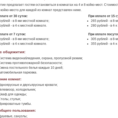
ие предлагает гостям остановиться в комнатах на 4 и 8 койко-мест. Стоимос
 койко-место для каждой из комнат представлен ниже.
плате от 30 суток:
При оплате от 15 с
рублей - в 8-ми местной комнате;
265 рублей - в 8-
рублей - в 4-х местной комнате.
280 рублей - в 4-
плате от 7 суток:
При оплате посуто
рублей - в 8-ми местной комнате;
305 рублей - в 8-
рублей - в 4-х местной комнате.
355 рублей - в 4-
с общежития:
Система видеонаблюдения, охрана, пропускной режим;
Система противопожарной безопасности;
Смена постельного белья каждые 10 дней;
Автомобильная парковка.
ние комнат:
Одноярусные и двухъярусные кровати;
Телевизор, холодильник;
Шкаф для одежды;
Столы, стулья;
Прикроватные тумбы.
общего пользования:
Душевые, санузлы;