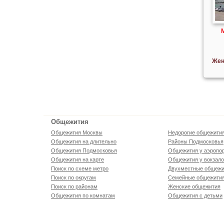
Жен
Общежития
Общежития Москвы
Недорогие общежити
Общежития на длительно
Районы Подмосковья
Общежития Подмосковья
Общежития у аэропо
Общежития на карте
Общежития у вокзал
Поиск по схеме метро
Двухместные общежи
Поиск по округам
Семейные общежити
Поиск по районам
Женские общежития
Общежития по комнатам
Общежития с детьми