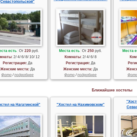
Севастопольской"
еста есть
От
220
руб.
Места есть
От
250
руб.
Места е
мнаты
: 2/ 4/ 6/ 8/ 10/ 12
Комнаты
: 2/ 4/ 6/ 8
Ком
Регистрация:
Да
Регистрация:
Да
Реги
Женские места:
Да
Женские места:
Да
Женск
Фото
/
подробнее
Фото
/
подробнее
Фот
Ближайшие хостелы
"Хост
остел на Нагатинской"
"Хостел на Нахимовском"
Сева