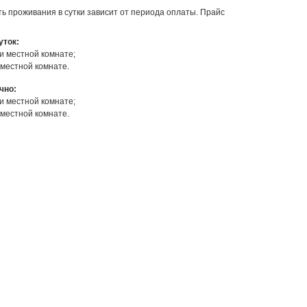
ть проживания в сутки зависит от периода оплаты. Прайс
уток:
ми местной комнате;
х местной комнате.
чно:
ми местной комнате;
х местной комнате.