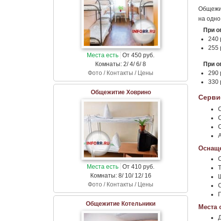
Общежит
на одно
При о
240 
255 
Места есть
От 450 руб.
Комнаты: 2/ 4/ 6/ 8
При о
Фото / Контакты / Цены
290 
330 
Общежитие Ховрино
Серви
Оснаще
Места есть
От 410 руб.
Комнаты: 8/ 10/ 12/ 16
Фото / Контакты / Цены
Общежитие Котельники
Места 