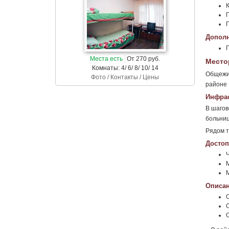
К
Дополн
Места есть
От 270 руб.
Место
Комнаты: 4/ 6/ 8/ 10/ 14
Общежит
Фото / Контакты / Цены
районе 
Инфрас
В шагов
больниц
Рядом т
Достоп
М
Описан