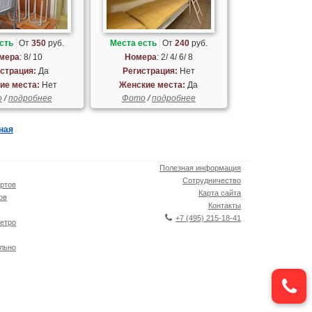
сть
От
350
руб.
Места есть
От
240
руб.
мера
: 8/ 10
Номера
: 2/ 4/ 6/ 8
страция:
Да
Регистрация:
Нет
ие места:
Нет
Женские места:
Да
о
/
подробнее
Фото
/
подробнее
ная
Полезная информация
Сотрудничество
ртов
Карта сайта
ов
Контакты
+7 (495) 215-18-41
етро
льно