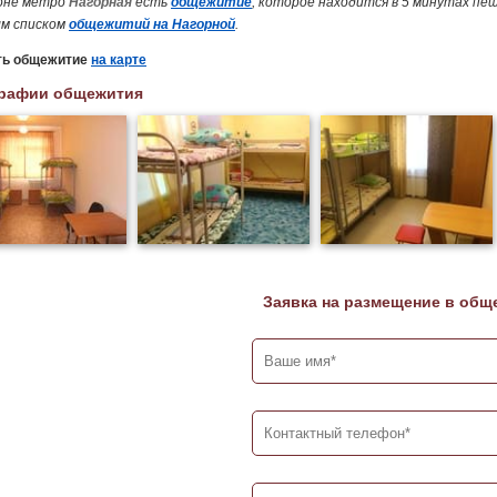
оне метро
Нагорная
есть
общежитие
, которое находится в 5 минутах пе
м списком
общежитий на Нагорной
.
ть общежитие
на карте
рафии общежития
Заявка на размещение в общ