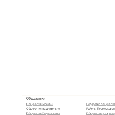
Общежития
Общежития Москвы
Недорогие общежити
Общежития на длительно
Районы Подмосковья
Общежития Подмосковья
Общежития у аэропо