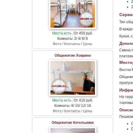
2
2
Серви
Тип общ
В каждо
Места есть
От 450 руб.
Кухня, 
Комнаты: 2/ 4/ 6/ 8
Дополн
Фото / Контакты / Цены
Смена п
Общежитие Ховрино
платежн
Место
Восток 
Общежит
пропус
Инфрас
На терр
Места есть
От 410 руб.
торговы
Комнаты: 8/ 10/ 12/ 16
Описан
Фото / Контакты / Цены
Пешком
Общежитие Котельники
О