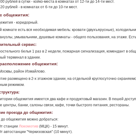
00 рублей в сутки - койко-места в комнатах от 12-ти до 14-ти мест.
20 рублей - в комнатах от 6-ти до 10-ти мест.
с общежития:
ежития - коридорный.
й комнате есть вся необходимая мебель: кровати (двухъярусные), холодильни
санузлы, умывальники, душевые комнаты - общего пользования, на этаже. Есть
ительный сервис:
остельного белья 1 раз в 2 недели, пожарная сигнализация, комендант в общ
ый терминал в здании.
расположение общежития:
Москвы, район Измайлово.
ие размещено в 2-х этажном здании, на отдельной круглосуточно охраняем
кным режимом.
труктура:
итории общежития имеется два кафе и продуктовый магазин. В пешей доступ
е центры, банки, салоны связи, кафе, точки быстрого питания, рестораны.
ие проезда до общежития:
 до общежития можно добраться:
От станции
Локомотив
(МЦК) - 15 минут.
т автостанции "Черкизовская" (10 минут).