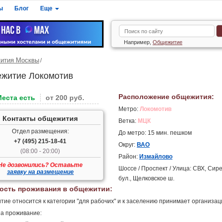
ы
Блог
Еще
Например,
Общежитие
ития Москвы
житие Локомотив
Расположение общежития:
Места есть
от 200 руб.
Метро:
Локомотив
Контакты общежития
Ветка:
МЦК
Отдел размещения:
До метро: 15 мин. пешком
+7 (495) 215-18-41
Округ:
ВАО
(08:00 - 20:00)
Район:
Измайлово
Не дозвонились? Оставьте
Шоссе / Проспект / Улица: СВХ, Си
заявку на размещение
бул., Щелковское ш.
ость проживания в общежитии:
ие относится к категории "для рабочих" и к заселению принимает организаци
а проживание: