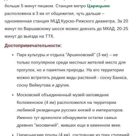
больше 5 минут пешком. Станция метро
Царицыно
расположена в 3 км от общежития, чуть дальше –
одноименная станция МЦД Курско-Рижского диаметра. За 20
минут по Варшавскому шоссе можно доехать до МКАД. 20-25
минут до выезда на ТТК.
Достопримечательности:
Парк культуры и отдыха "Аршиновский" (3 км) – не
только популярное среди местных жителей место для
прогулок, но и памятник природы. На его территории
можно встретить редкие виды растений - сосну Банкса,
сосну Веймутова и другие.
Московский объединенный музей-заповедник
Коломенское (4 км) расположился на территории
любимой резиденции русских князей и императоров.
Именно тут археологи обнаружили остатки самых
древних "москвичей", живших еще в каменном веке.
Царицынские пруды (4 км), состоящие из трех ступеней,