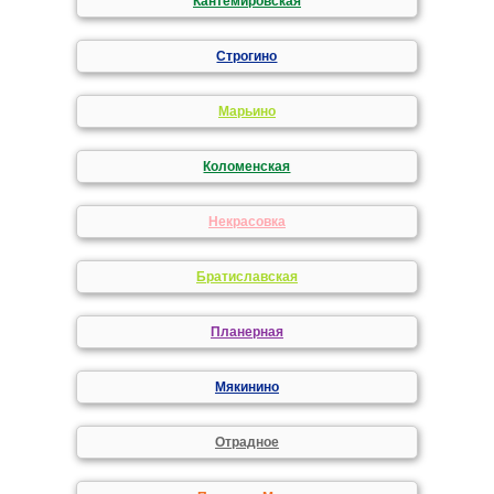
Кантемировская
Строгино
Марьино
Коломенская
Некрасовка
Братиславская
Планерная
Мякинино
Отрадное