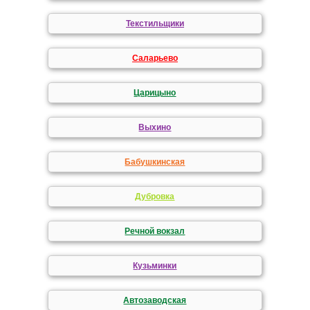
Текстильщики
Саларьево
Царицыно
Выхино
Бабушкинская
Дубровка
Речной вокзал
Кузьминки
Автозаводская