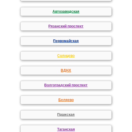
Автозаводская
Рязанский проспект
Первомайская
Солнцево
ВДНХ
Волгоградский проспект
Беляево
Пражская
Таганская