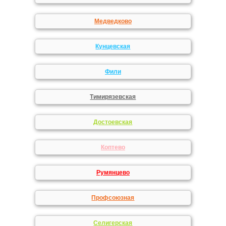
Медведково
Кунцевская
Фили
Тимирязевская
Достоевская
Коптево
Румянцево
Профсоюзная
Селигерская