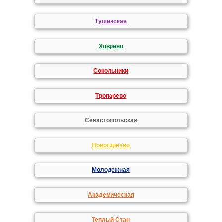
Тушинская
Ховрино
Сокольники
Тропарево
Севастопольская
Новогиреево
Молодежная
Академическая
Теплый Стан