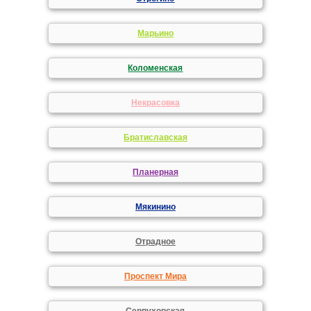
Марьино
Коломенская
Некрасовка
Братиславская
Планерная
Мякинино
Отрадное
Проспект Мира