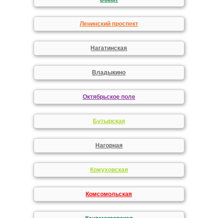
Ленинский проспект
Нагатинская
Владыкино
Октябрьское поле
Бутырская
Нагорная
Кожуховская
Комсомольская