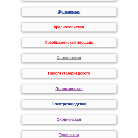
Щелковская
Красносельская
Преображенская площадь
Савеловская
Проспект Вернадского
Полежаевская
Электрозаводская
Сходненская
Тушинская