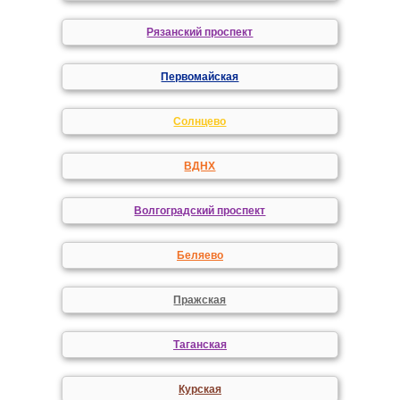
Рязанский проспект
Первомайская
Солнцево
ВДНХ
Волгоградский проспект
Беляево
Пражская
Таганская
Курская