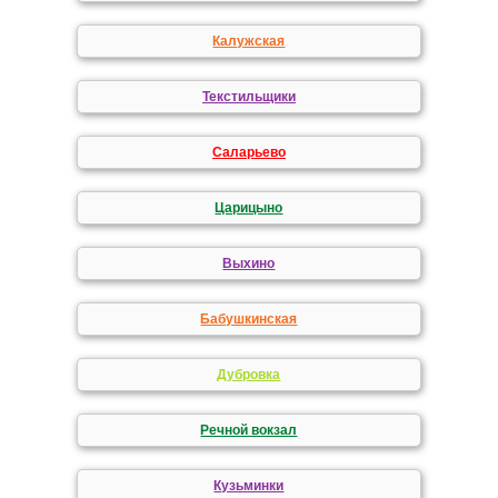
Калужская
Текстильщики
Саларьево
Царицыно
Выхино
Бабушкинская
Дубровка
Речной вокзал
Кузьминки