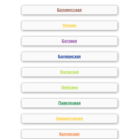
Белорусская
Перово
Беговая
Бауманская
Волжская
Люблино
Павелецкая
Авиамоторная
Калужская