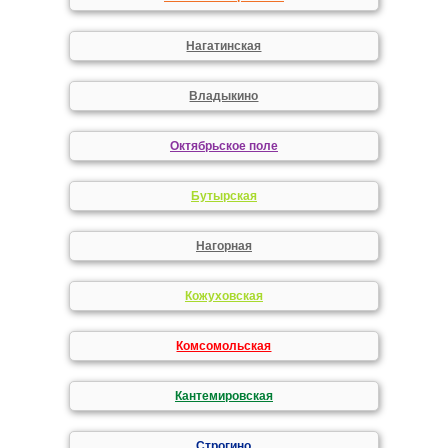
Нагатинская
Владыкино
Октябрьское поле
Бутырская
Нагорная
Кожуховская
Комсомольская
Кантемировская
Строгино