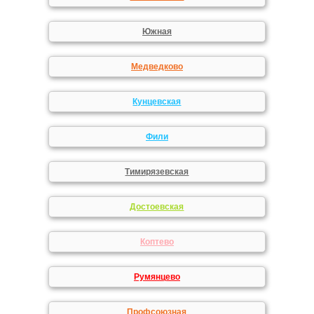
Южная
Медведково
Кунцевская
Фили
Тимирязевская
Достоевская
Коптево
Румянцево
Профсоюзная