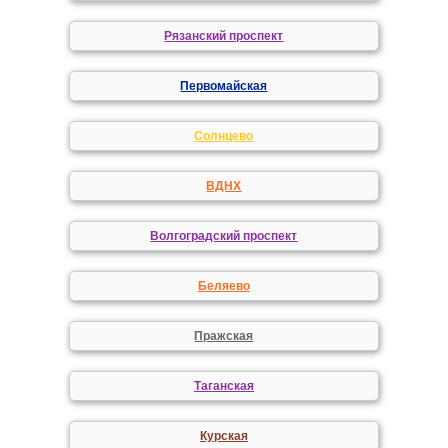
Рязанский проспект
Первомайская
Солнцево
ВДНХ
Волгоградский проспект
Беляево
Пражская
Таганская
Курская