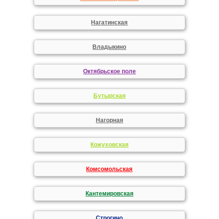
Нагатинская
Владыкино
Октябрьское поле
Бутырская
Нагорная
Кожуховская
Комсомольская
Кантемировская
Строгино