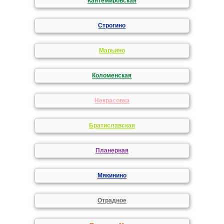
Кантемировская
Строгино
Марьино
Коломенская
Некрасовка
Братиславская
Планерная
Мякинино
Отрадное