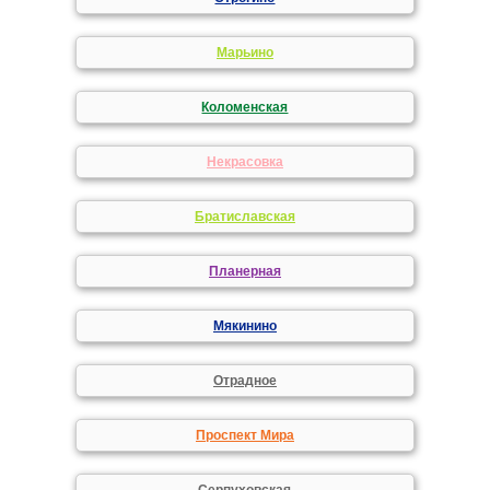
Марьино
Коломенская
Некрасовка
Братиславская
Планерная
Мякинино
Отрадное
Проспект Мира