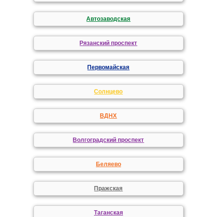
Автозаводская
Рязанский проспект
Первомайская
Солнцево
ВДНХ
Волгоградский проспект
Беляево
Пражская
Таганская