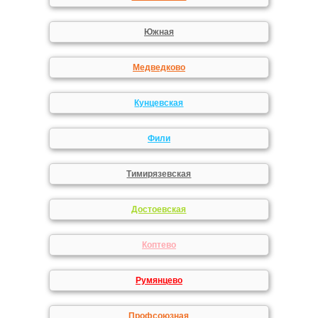
Южная
Медведково
Кунцевская
Фили
Тимирязевская
Достоевская
Коптево
Румянцево
Профсоюзная