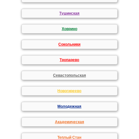
Тушинская
Ховрино
Сокольники
Тропарево
Севастопольская
Новогиреево
Молодежная
Академическая
Теплый Стан