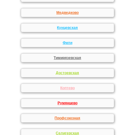
Медведково
Кунцевская
Фили
Тимирязевская
Достоевская
Коптево
Румянцево
Профсоюзная
Селигерская