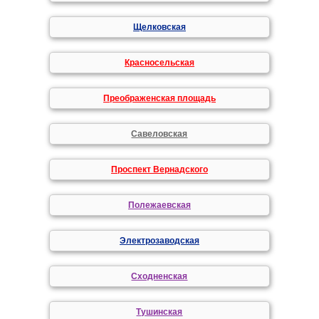
Щелковская
Красносельская
Преображенская площадь
Савеловская
Проспект Вернадского
Полежаевская
Электрозаводская
Сходненская
Тушинская