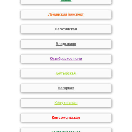
Ленинский проспект
Нагатинская
Владыкино
Октябрьское поле
Бутырская
Нагорная
Кожуховская
Комсомольская