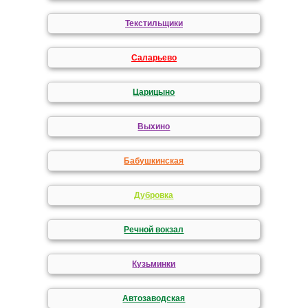
Текстильщики
Саларьево
Царицыно
Выхино
Бабушкинская
Дубровка
Речной вокзал
Кузьминки
Автозаводская