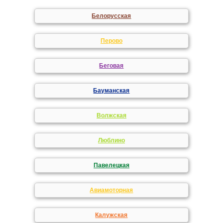
Белорусская
Перово
Беговая
Бауманская
Волжская
Люблино
Павелецкая
Авиамоторная
Калужская