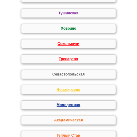
Тушинская
Ховрино
Сокольники
Тропарево
Севастопольская
Новогиреево
Молодежная
Академическая
Теплый Стан