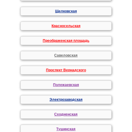
Щелковская
Красносельская
Преображенская площадь
Савеловская
Проспект Вернадского
Полежаевская
Электрозаводская
Сходненская
Тушинская