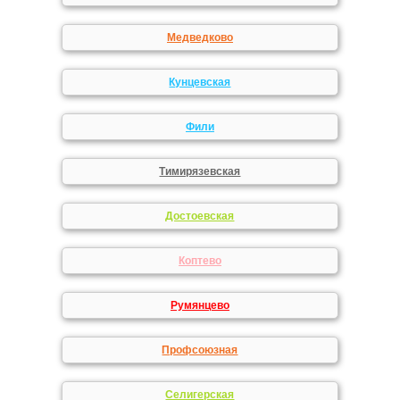
Медведково
Кунцевская
Фили
Тимирязевская
Достоевская
Коптево
Румянцево
Профсоюзная
Селигерская