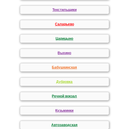
Текстильщики
Саларьево
Царицыно
Выхино
Бабушкинская
Дубровка
Речной вокзал
Кузьминки
Автозаводская