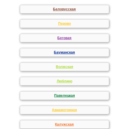
Белорусская
Перово
Беговая
Бауманская
Волжская
Люблино
Павелецкая
Авиамоторная
Калужская