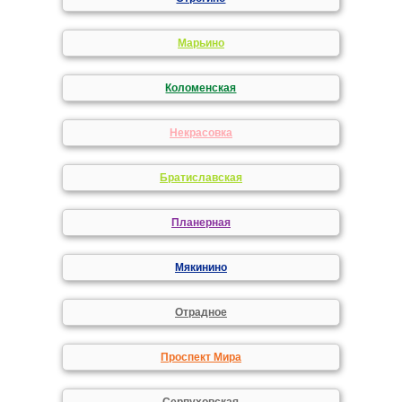
Марьино
Коломенская
Некрасовка
Братиславская
Планерная
Мякинино
Отрадное
Проспект Мира