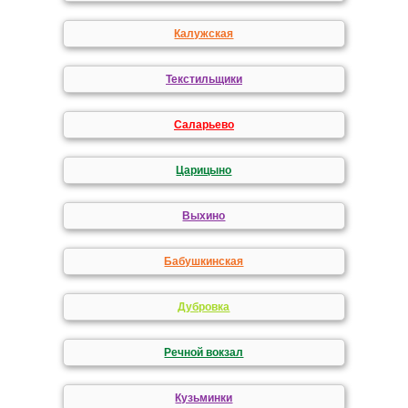
Калужская
Текстильщики
Саларьево
Царицыно
Выхино
Бабушкинская
Дубровка
Речной вокзал
Кузьминки