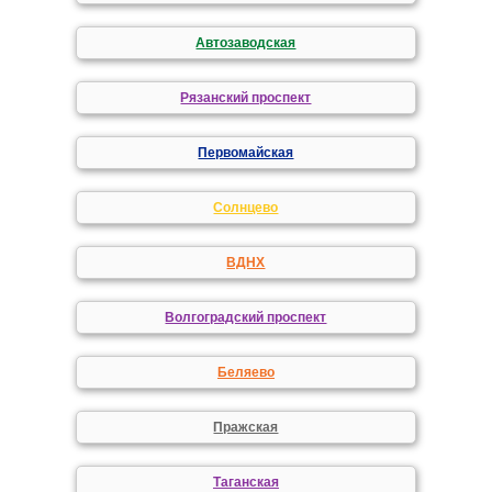
Автозаводская
Рязанский проспект
Первомайская
Солнцево
ВДНХ
Волгоградский проспект
Беляево
Пражская
Таганская