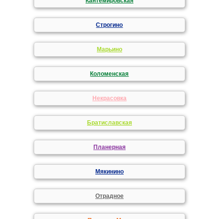
Кантемировская
Строгино
Марьино
Коломенская
Некрасовка
Братиславская
Планерная
Мякинино
Отрадное