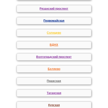
Рязанский проспект
Первомайская
Солнцево
ВДНХ
Волгоградский проспект
Беляево
Пражская
Таганская
Курская