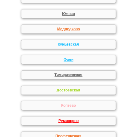
Южная
Медведково
Кунцевская
Фили
Тимирязевская
Достоевская
Коптево
Румянцево
Профсоюзная