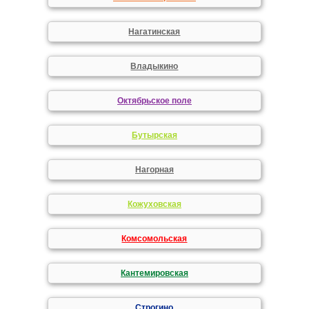
Нагатинская
Владыкино
Октябрьское поле
Бутырская
Нагорная
Кожуховская
Комсомольская
Кантемировская
Строгино