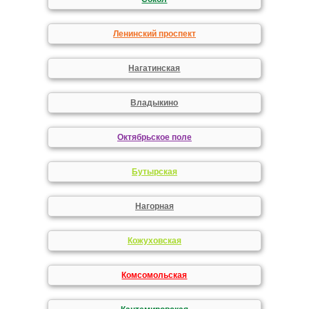
Ленинский проспект
Нагатинская
Владыкино
Октябрьское поле
Бутырская
Нагорная
Кожуховская
Комсомольская