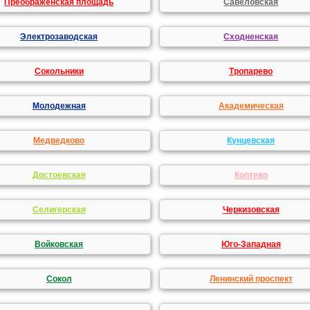
Преображенская площадь
Савеловская
Электрозаводская
Сходненская
Сокольники
Тропарево
Молодежная
Академическая
Медведково
Кунцевская
Достоевская
Коптево
Селигерская
Черкизовская
Войковская
Юго-Западная
Сокол
Ленинский проспект