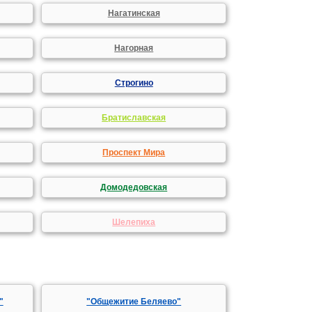
Нагатинская
Нагорная
Строгино
Братиславская
Проспект Мира
Домодедовская
Шелепиха
"
"Общежитие Беляево"