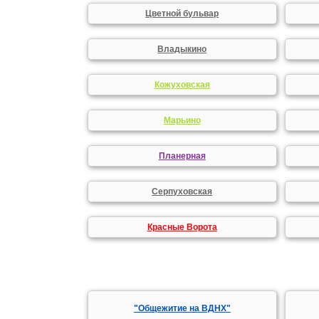
Цветной бульвар
Владыкино
Кожуховская
Марьино
Планерная
Серпуховская
Красные Ворота
"Общежитие на ВДНХ"