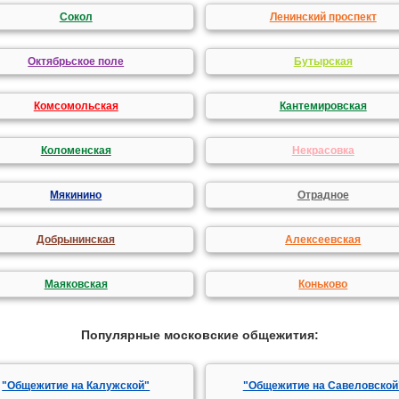
Сокол
Ленинский проспект
Октябрьское поле
Бутырская
Комсомольская
Кантемировская
Коломенская
Некрасовка
Мякинино
Отрадное
Добрынинская
Алексеевская
Маяковская
Коньково
Популярные московские общежития:
"Общежитие на Калужской"
"Общежитие на Савеловской