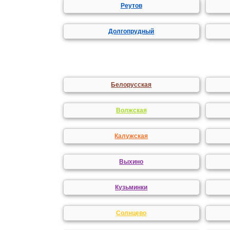
Реутов
Долгопрудный
Белорусская
Волжская
Калужская
Выхино
Кузьминки
Солнцево