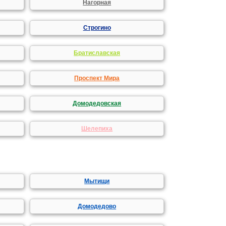
Нагорная
Строгино
Братиславская
Проспект Мира
Домодедовская
Шелепиха
Мытищи
Домодедово