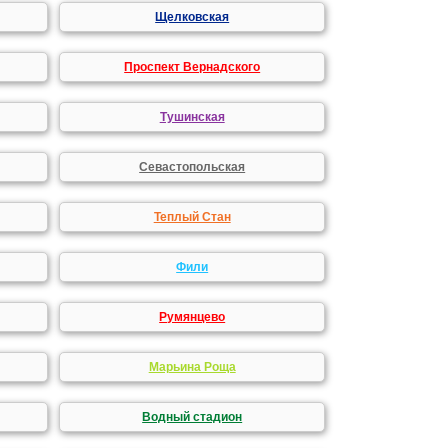
Щелковская
Проспект Вернадского
Тушинская
Севастопольская
Теплый Стан
Фили
Румянцево
Марьина Роща
Водный стадион