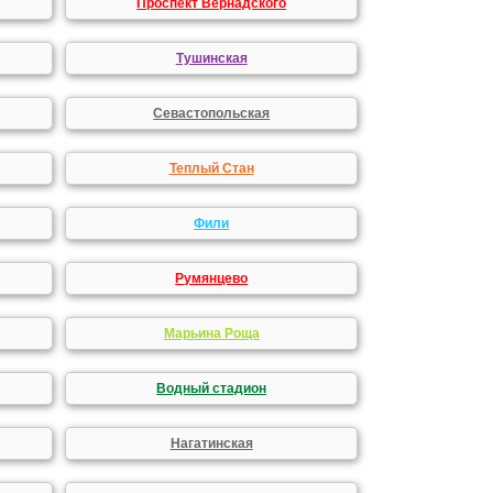
Проспект Вернадского
Тушинская
Севастопольская
Теплый Стан
Фили
Румянцево
Марьина Роща
Водный стадион
Нагатинская