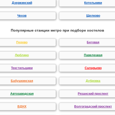
Дзержинский
Котельники
Чехов
Щелково
Популярные станции метро при подборе хостелов
Перово
Беговая
Люблино
Павелецкая
Текстильщики
Саларьево
Бабушкинская
Дубровка
Автозаводская
Рязанский проспект
ВДНХ
Волгоградский проспект