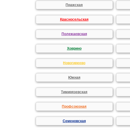
Пражская
Красносельская
Полежаевская
Ховрино
Новогиреево
Южная
Тимирязевская
Профсоюзная
Семеновская