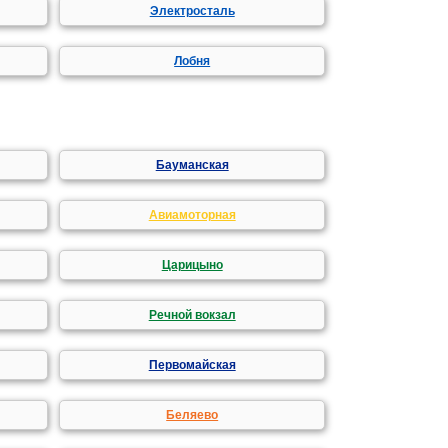
Электросталь
Лобня
Бауманская
Авиамоторная
Царицыно
Речной вокзал
Первомайская
Беляево