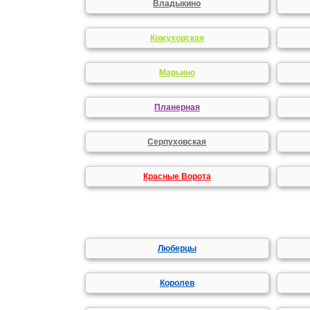
Владыкино
Кожуховская
Марьино
Планерная
Серпуховская
Красные Ворота
Люберцы
Королев