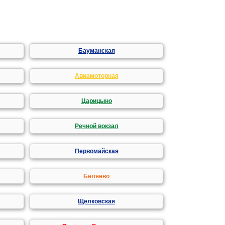
Бауманская
Авиамоторная
Царицыно
Речной вокзал
Первомайская
Беляево
Щелковская