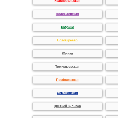
Красносельская
Полежаевская
Ховрино
Новогиреево
Южная
Тимирязевская
Профсоюзная
Семеновская
Цветной бульвар