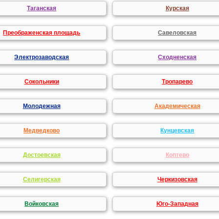
Таганская
Курская
Преображенская площадь
Савеловская
Электрозаводская
Сходненская
Сокольники
Тропарево
Молодежная
Академическая
Медведково
Кунцевская
Достоевская
Коптево
Селигерская
Черкизовская
Войковская
Юго-Западная