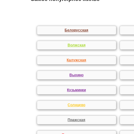
Белорусская
Волжская
Калужская
Выхино
Кузьминки
Солнцево
Пражская