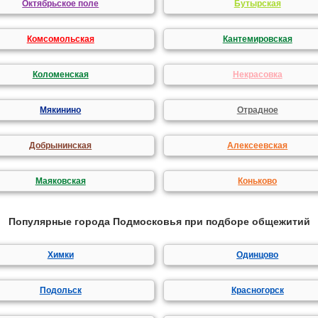
Октябрьское поле
Бутырская
Комсомольская
Кантемировская
Коломенская
Некрасовка
Мякинино
Отрадное
Добрынинская
Алексеевская
Маяковская
Коньково
Популярные города Подмосковья при подборе общежитий
Химки
Одинцово
Подольск
Красногорск