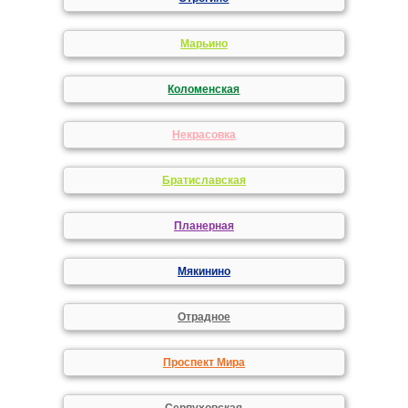
Марьино
Коломенская
Некрасовка
Братиславская
Планерная
Мякинино
Отрадное
Проспект Мира