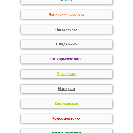
Ленинский проспект
Нагатинская
Владыкино
Октябрьское поле
Бутырская
Нагорная
Кожуховская
Комсомольская