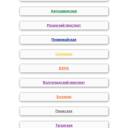
Автозаводская
Рязанский проспект
Первомайская
Солнцево
ВДНХ
Волгоградский проспект
Беляево
Пражская
Таганская