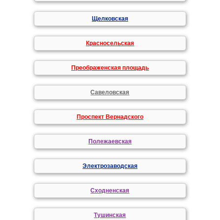
Щелковская
Красносельская
Преображенская площадь
Савеловская
Проспект Вернадского
Полежаевская
Электрозаводская
Сходненская
Тушинская