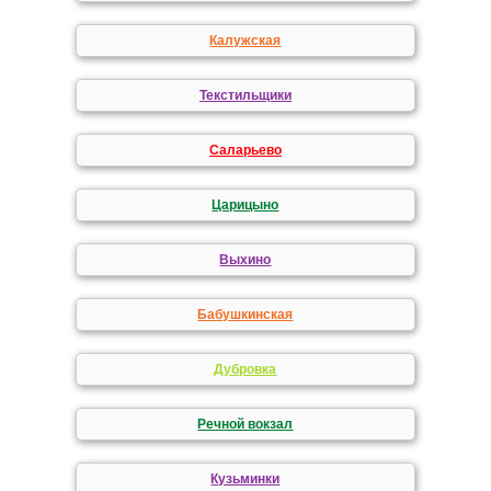
Калужская
Текстильщики
Саларьево
Царицыно
Выхино
Бабушкинская
Дубровка
Речной вокзал
Кузьминки