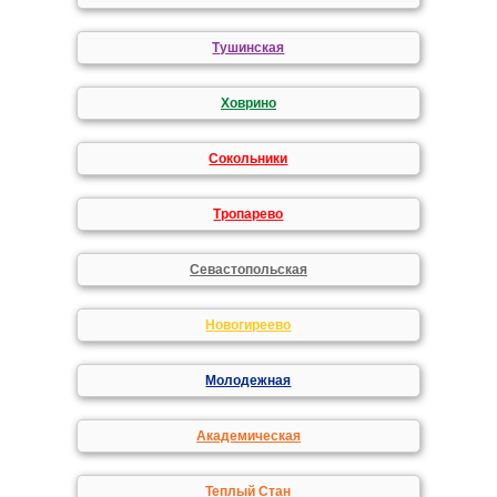
Тушинская
Ховрино
Сокольники
Тропарево
Севастопольская
Новогиреево
Молодежная
Академическая
Теплый Стан