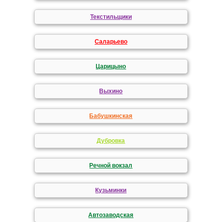
Текстильщики
Саларьево
Царицыно
Выхино
Бабушкинская
Дубровка
Речной вокзал
Кузьминки
Автозаводская