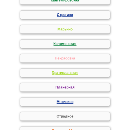
Кантемировская
Строгино
Марьино
Коломенская
Некрасовка
Братиславская
Планерная
Мякинино
Отрадное