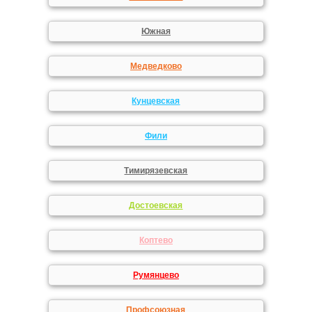
Южная
Медведково
Кунцевская
Фили
Тимирязевская
Достоевская
Коптево
Румянцево
Профсоюзная