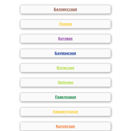
Белорусская
Перово
Беговая
Бауманская
Волжская
Люблино
Павелецкая
Авиамоторная
Калужская