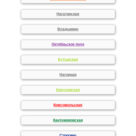
Нагатинская
Владыкино
Октябрьское поле
Бутырская
Нагорная
Кожуховская
Комсомольская
Кантемировская
Строгино