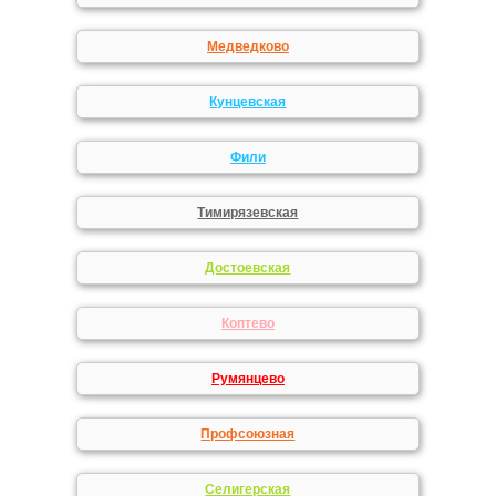
Медведково
Кунцевская
Фили
Тимирязевская
Достоевская
Коптево
Румянцево
Профсоюзная
Селигерская