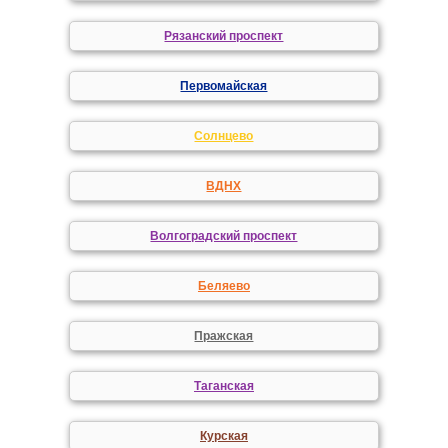
Рязанский проспект
Первомайская
Солнцево
ВДНХ
Волгоградский проспект
Беляево
Пражская
Таганская
Курская