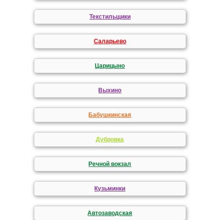
Текстильщики
Саларьево
Царицыно
Выхино
Бабушкинская
Дубровка
Речной вокзал
Кузьминки
Автозаводская