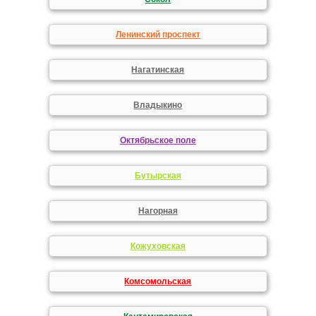
Ленинский проспект
Нагатинская
Владыкино
Октябрьское поле
Бутырская
Нагорная
Кожуховская
Комсомольская