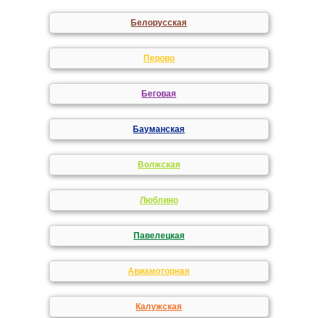
Белорусская
Перово
Беговая
Бауманская
Волжская
Люблино
Павелецкая
Авиамоторная
Калужская