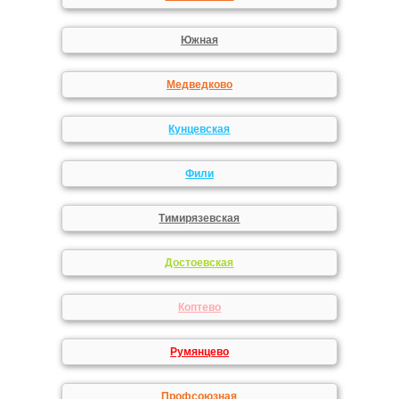
Южная
Медведково
Кунцевская
Фили
Тимирязевская
Достоевская
Коптево
Румянцево
Профсоюзная