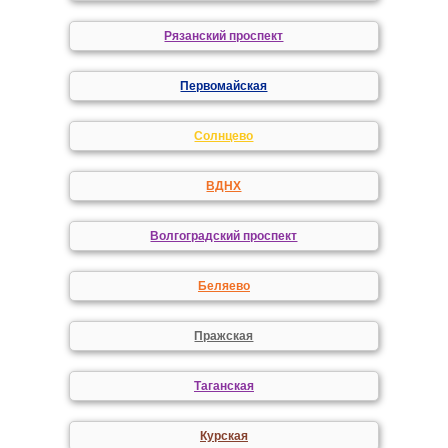
Рязанский проспект
Первомайская
Солнцево
ВДНХ
Волгоградский проспект
Беляево
Пражская
Таганская
Курская