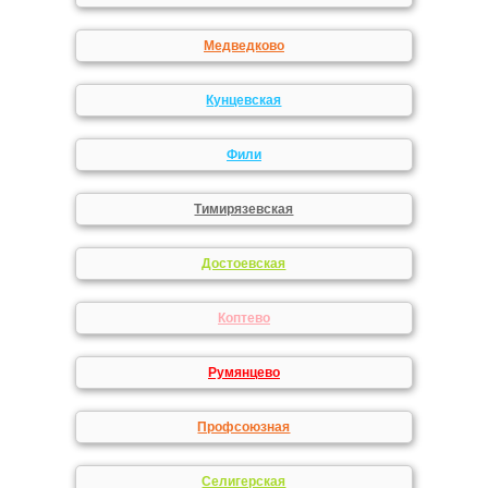
Медведково
Кунцевская
Фили
Тимирязевская
Достоевская
Коптево
Румянцево
Профсоюзная
Селигерская