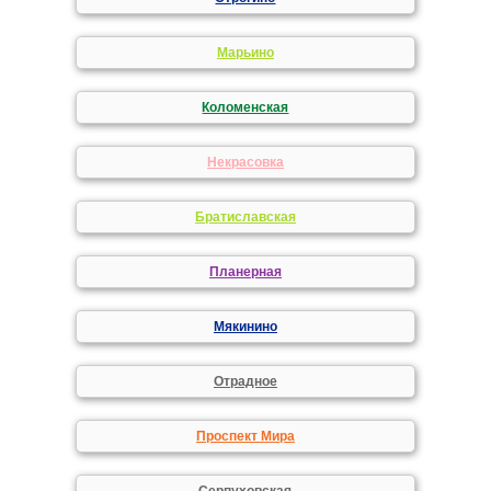
Марьино
Коломенская
Некрасовка
Братиславская
Планерная
Мякинино
Отрадное
Проспект Мира