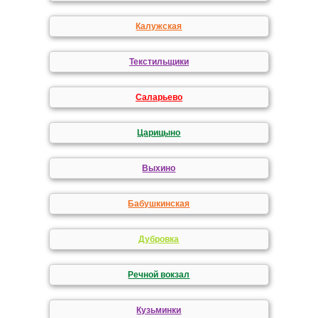
Калужская
Текстильщики
Саларьево
Царицыно
Выхино
Бабушкинская
Дубровка
Речной вокзал
Кузьминки