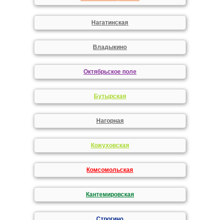
Нагатинская
Владыкино
Октябрьское поле
Бутырская
Нагорная
Кожуховская
Комсомольская
Кантемировская
Строгино