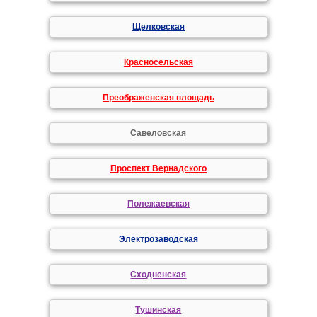
Щелковская
Красносельская
Преображенская площадь
Савеловская
Проспект Вернадского
Полежаевская
Электрозаводская
Сходненская
Тушинская