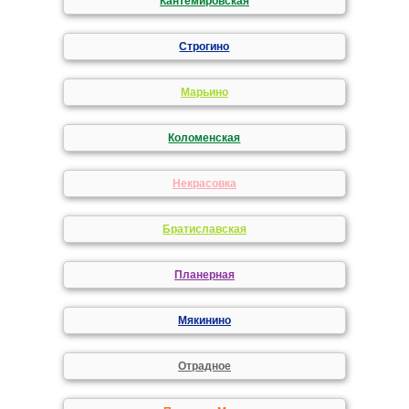
Кантемировская
Строгино
Марьино
Коломенская
Некрасовка
Братиславская
Планерная
Мякинино
Отрадное