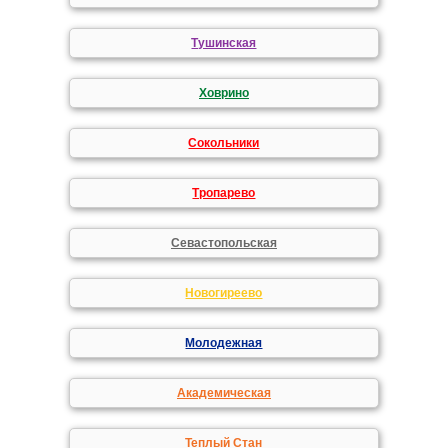
Тушинская
Ховрино
Сокольники
Тропарево
Севастопольская
Новогиреево
Молодежная
Академическая
Теплый Стан