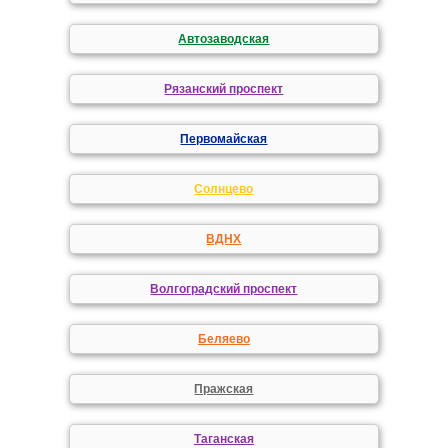
Автозаводская
Рязанский проспект
Первомайская
Солнцево
ВДНХ
Волгоградский проспект
Беляево
Пражская
Таганская