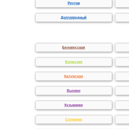
Реутов
Долгопрудный
Белорусская
Волжская
Калужская
Выхино
Кузьминки
Солнцево