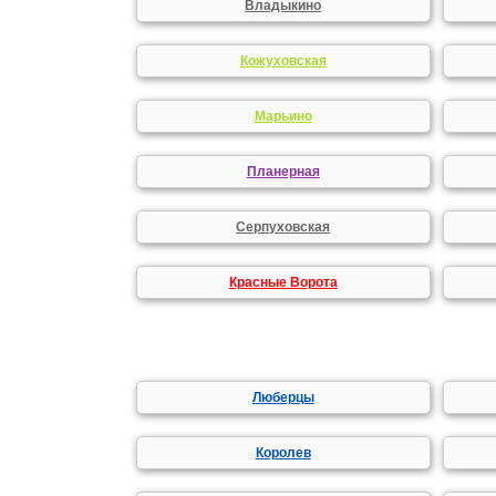
Владыкино
Кожуховская
Марьино
Планерная
Серпуховская
Красные Ворота
Люберцы
Королев