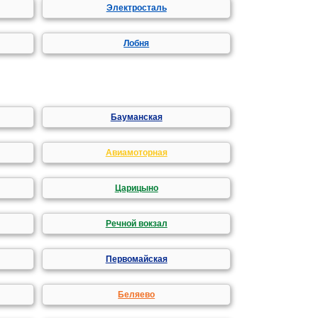
Электросталь
Лобня
Бауманская
Авиамоторная
Царицыно
Речной вокзал
Первомайская
Беляево