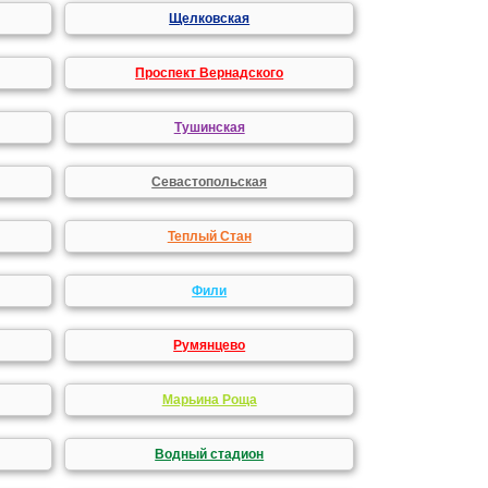
Щелковская
Проспект Вернадского
Тушинская
Севастопольская
Теплый Стан
Фили
Румянцево
Марьина Роща
Водный стадион