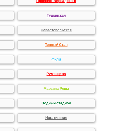
Проспект Вернадского
Тушинская
Севастопольская
Теплый Стан
Фили
Румянцево
Марьина Роща
Водный стадион
Нагатинская