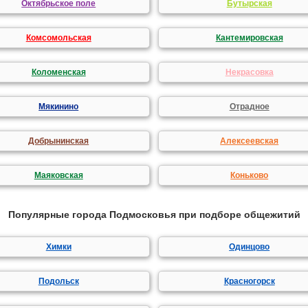
Октябрьское поле
Бутырская
Комсомольская
Кантемировская
Коломенская
Некрасовка
Мякинино
Отрадное
Добрынинская
Алексеевская
Маяковская
Коньково
Популярные города Подмосковья при подборе общежитий
Химки
Одинцово
Подольск
Красногорск