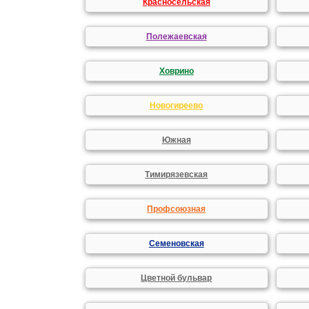
Красносельская
Полежаевская
Ховрино
Новогиреево
Южная
Тимирязевская
Профсоюзная
Семеновская
Цветной бульвар