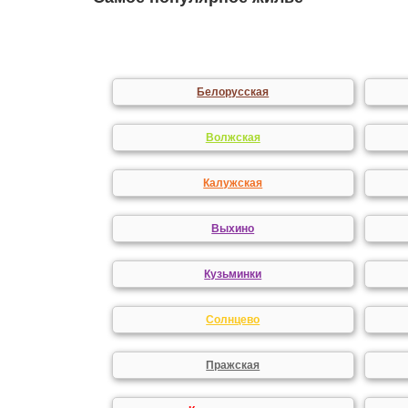
Белорусская
Волжская
Калужская
Выхино
Кузьминки
Солнцево
Пражская