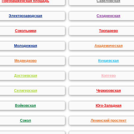
Преображенская площадь
Савеловская
Электрозаводская
Сходненская
Сокольники
Тропарево
Молодежная
Академическая
Медведково
Кунцевская
Достоевская
Коптево
Селигерская
Черкизовская
Войковская
Юго-Западная
Сокол
Ленинский проспект