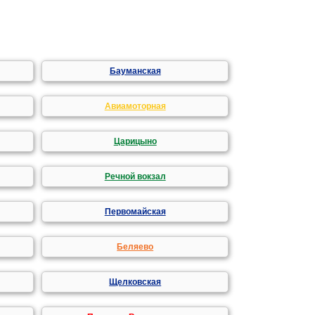
Бауманская
Авиамоторная
Царицыно
Речной вокзал
Первомайская
Беляево
Щелковская