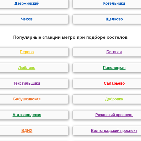
Дзержинский
Котельники
Чехов
Щелково
Популярные станции метро при подборе хостелов
Перово
Беговая
Люблино
Павелецкая
Текстильщики
Саларьево
Бабушкинская
Дубровка
Автозаводская
Рязанский проспект
ВДНХ
Волгоградский проспект