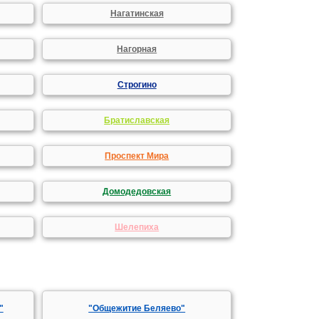
Нагатинская
Нагорная
Строгино
Братиславская
Проспект Мира
Домодедовская
Шелепиха
"
"Общежитие Беляево"