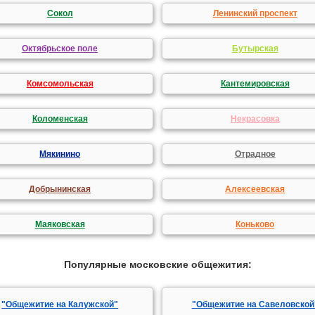
Сокол
Ленинский проспект
Октябрьское поле
Бутырская
Комсомольская
Кантемировская
Коломенская
Некрасовка
Мякинино
Отрадное
Добрынинская
Алексеевская
Маяковская
Коньково
Популярные московские общежития:
"Общежитие на Калужской"
"Общежитие на Савеловской