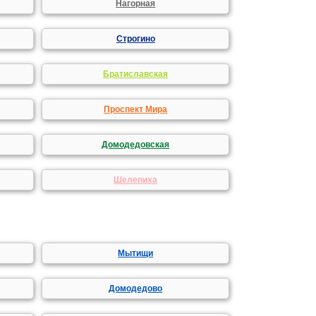
Нагорная
Строгино
Братиславская
Проспект Мира
Домодедовская
Шелепиха
Мытищи
Домодедово