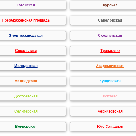
Таганская
Курская
Преображенская площадь
Савеловская
Электрозаводская
Сходненская
Сокольники
Тропарево
Молодежная
Академическая
Медведково
Кунцевская
Достоевская
Коптево
Селигерская
Черкизовская
Войковская
Юго-Западная