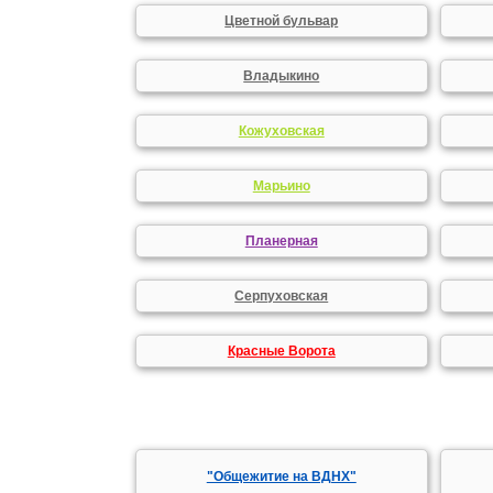
Цветной бульвар
Владыкино
Кожуховская
Марьино
Планерная
Серпуховская
Красные Ворота
"Общежитие на ВДНХ"