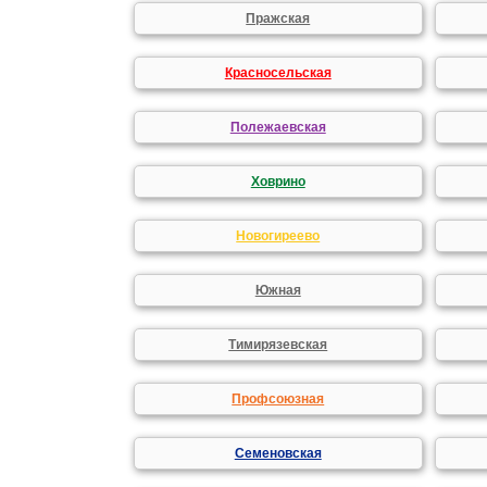
Пражская
Красносельская
Полежаевская
Ховрино
Новогиреево
Южная
Тимирязевская
Профсоюзная
Семеновская