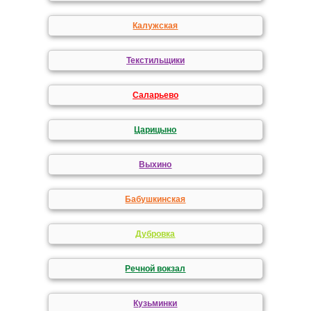
Калужская
Текстильщики
Саларьево
Царицыно
Выхино
Бабушкинская
Дубровка
Речной вокзал
Кузьминки