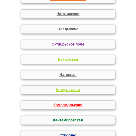
Нагатинская
Владыкино
Октябрьское поле
Бутырская
Нагорная
Кожуховская
Комсомольская
Кантемировская
Строгино