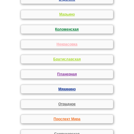
Марьино
Коломенская
Некрасовка
Братиславская
Планерная
Мякинино
Отрадное
Проспект Мира