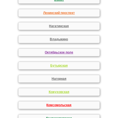
Ленинский проспект
Нагатинская
Владыкино
Октябрьское поле
Бутырская
Нагорная
Кожуховская
Комсомольская