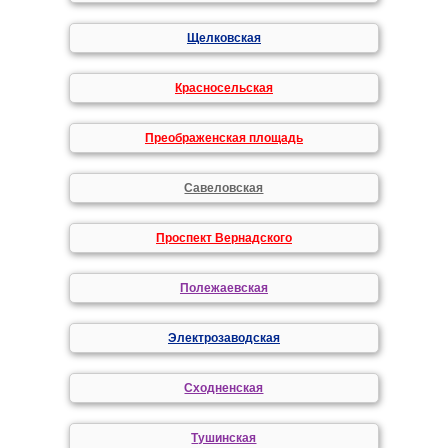
Щелковская
Красносельская
Преображенская площадь
Савеловская
Проспект Вернадского
Полежаевская
Электрозаводская
Сходненская
Тушинская