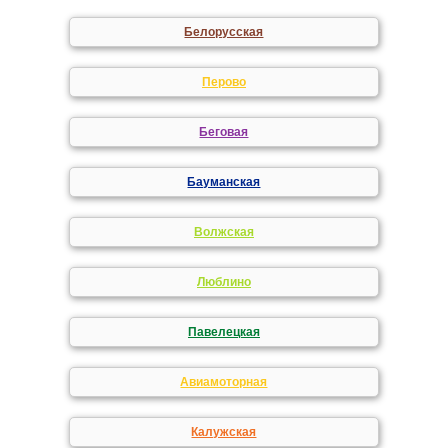
Белорусская
Перово
Беговая
Бауманская
Волжская
Люблино
Павелецкая
Авиамоторная
Калужская