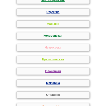
Кантемировская
Строгино
Марьино
Коломенская
Некрасовка
Братиславская
Планерная
Мякинино
Отрадное