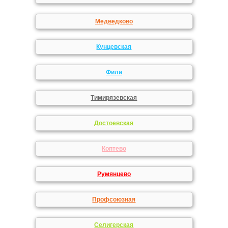
Медведково
Кунцевская
Фили
Тимирязевская
Достоевская
Коптево
Румянцево
Профсоюзная
Селигерская