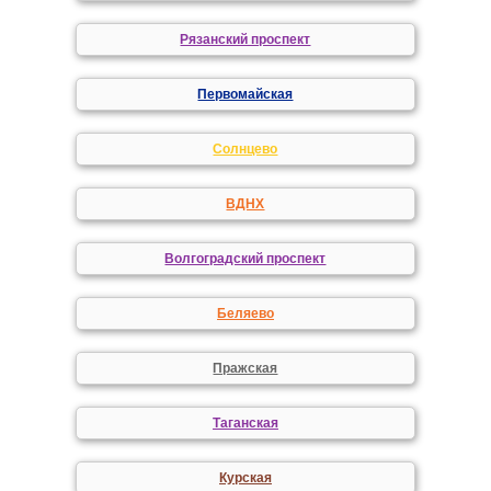
Рязанский проспект
Первомайская
Солнцево
ВДНХ
Волгоградский проспект
Беляево
Пражская
Таганская
Курская