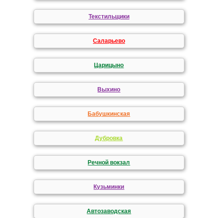
Текстильщики
Саларьево
Царицыно
Выхино
Бабушкинская
Дубровка
Речной вокзал
Кузьминки
Автозаводская