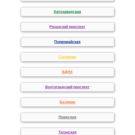
Автозаводская
Рязанский проспект
Первомайская
Солнцево
ВДНХ
Волгоградский проспект
Беляево
Пражская
Таганская