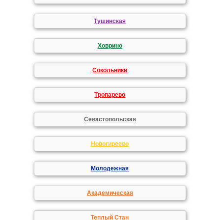
Тушинская
Ховрино
Сокольники
Тропарево
Севастопольская
Новогиреево
Молодежная
Академическая
Теплый Стан