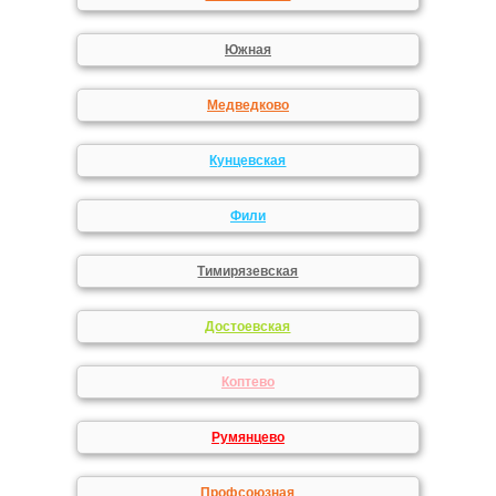
Южная
Медведково
Кунцевская
Фили
Тимирязевская
Достоевская
Коптево
Румянцево
Профсоюзная