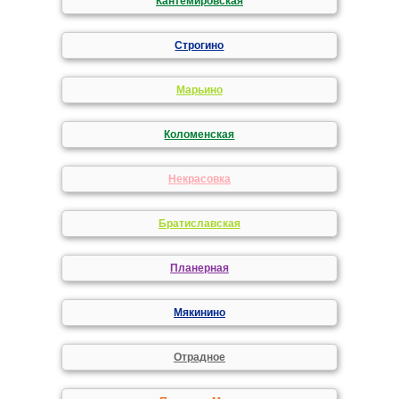
Кантемировская
Строгино
Марьино
Коломенская
Некрасовка
Братиславская
Планерная
Мякинино
Отрадное