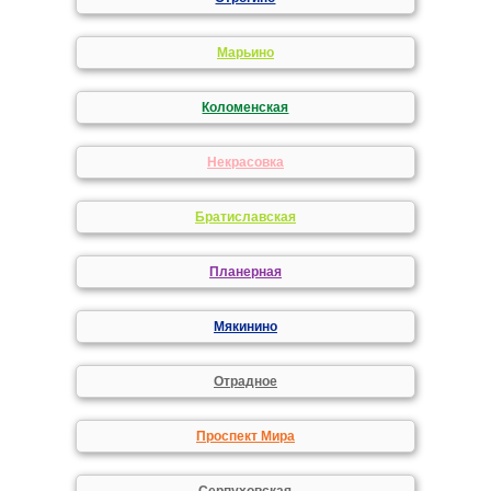
Марьино
Коломенская
Некрасовка
Братиславская
Планерная
Мякинино
Отрадное
Проспект Мира