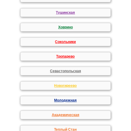
Тушинская
Ховрино
Сокольники
Тропарево
Севастопольская
Новогиреево
Молодежная
Академическая
Теплый Стан