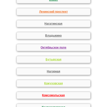
Ленинский проспект
Нагатинская
Владыкино
Октябрьское поле
Бутырская
Нагорная
Кожуховская
Комсомольская