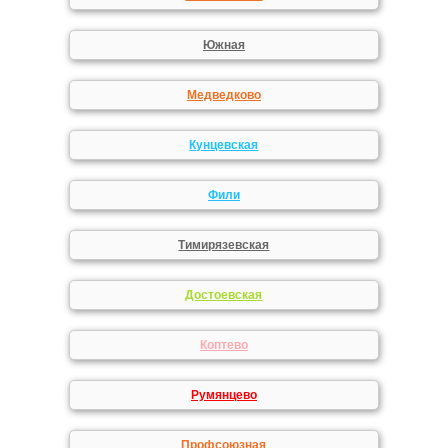
Южная
Медведково
Кунцевская
Фили
Тимирязевская
Достоевская
Коптево
Румянцево
Профсоюзная