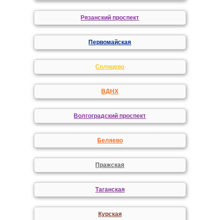
Рязанский проспект
Первомайская
Солнцево
ВДНХ
Волгоградский проспект
Беляево
Пражская
Таганская
Курская