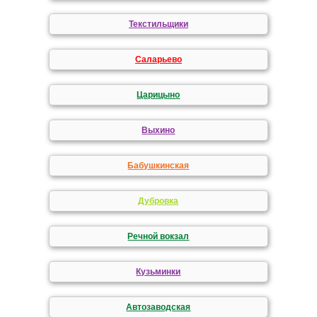
Текстильщики
Саларьево
Царицыно
Выхино
Бабушкинская
Дубровка
Речной вокзал
Кузьминки
Автозаводская