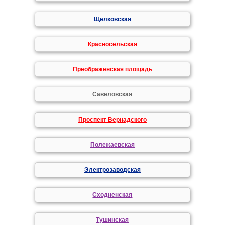
Щелковская
Красносельская
Преображенская площадь
Савеловская
Проспект Вернадского
Полежаевская
Электрозаводская
Сходненская
Тушинская