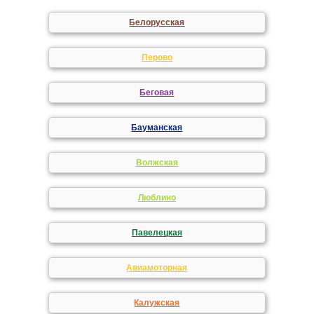
Белорусская
Перово
Беговая
Бауманская
Волжская
Люблино
Павелецкая
Авиамоторная
Калужская