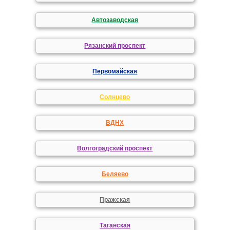
Автозаводская
Рязанский проспект
Первомайская
Солнцево
ВДНХ
Волгоградский проспект
Беляево
Пражская
Таганская