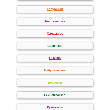
Калужская
Текстильщики
Саларьево
Царицыно
Выхино
Бабушкинская
Дубровка
Речной вокзал
Кузьминки