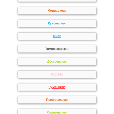
Медведково
Кунцевская
Фили
Тимирязевская
Достоевская
Коптево
Румянцево
Профсоюзная
Селигерская