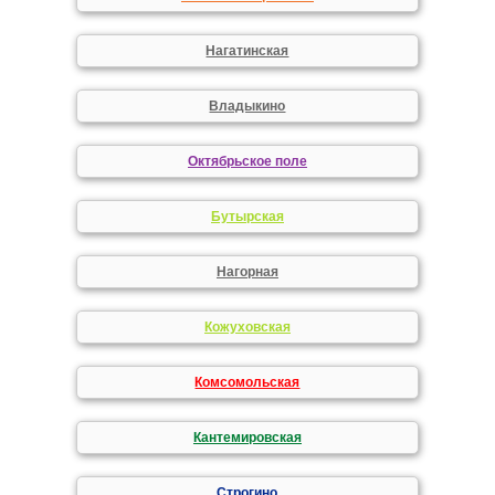
Нагатинская
Владыкино
Октябрьское поле
Бутырская
Нагорная
Кожуховская
Комсомольская
Кантемировская
Строгино