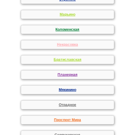
Марьино
Коломенская
Некрасовка
Братиславская
Планерная
Мякинино
Отрадное
Проспект Мира