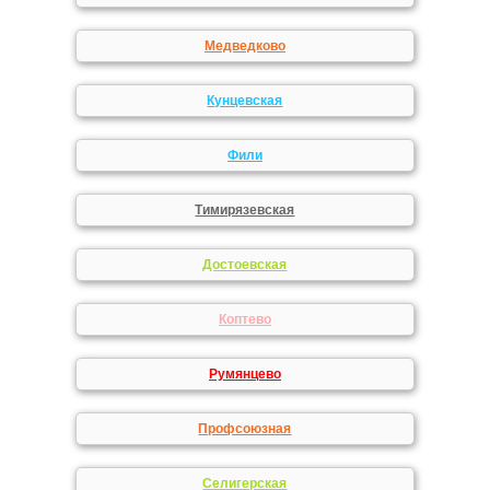
Медведково
Кунцевская
Фили
Тимирязевская
Достоевская
Коптево
Румянцево
Профсоюзная
Селигерская