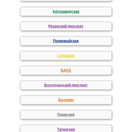
Автозаводская
Рязанский проспект
Первомайская
Солнцево
ВДНХ
Волгоградский проспект
Беляево
Пражская
Таганская