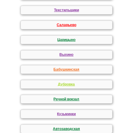
Текстильщики
Саларьево
Царицыно
Выхино
Бабушкинская
Дубровка
Речной вокзал
Кузьминки
Автозаводская