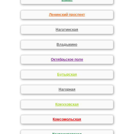
Ленинский проспект
Нагатинская
Владыкино
Октябрьское поле
Бутырская
Нагорная
Кожуховская
Комсомольская