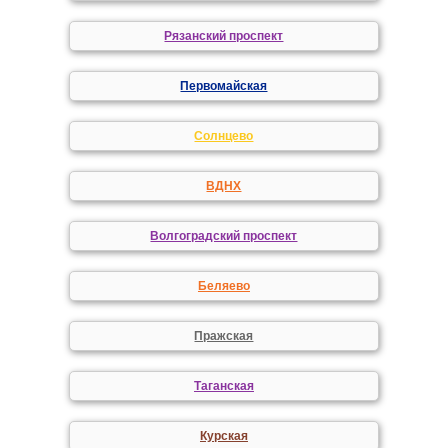
Рязанский проспект
Первомайская
Солнцево
ВДНХ
Волгоградский проспект
Беляево
Пражская
Таганская
Курская