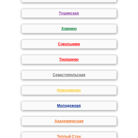
Тушинская
Ховрино
Сокольники
Тропарево
Севастопольская
Новогиреево
Молодежная
Академическая
Теплый Стан