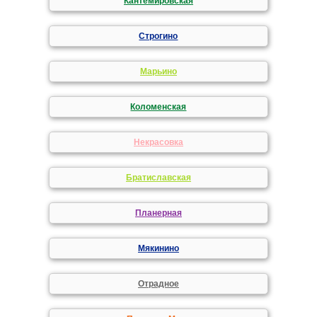
Кантемировская
Строгино
Марьино
Коломенская
Некрасовка
Братиславская
Планерная
Мякинино
Отрадное