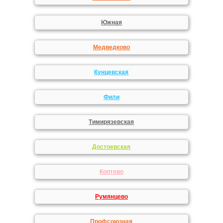
Южная
Медведково
Кунцевская
Фили
Тимирязевская
Достоевская
Коптево
Румянцево
Профсоюзная