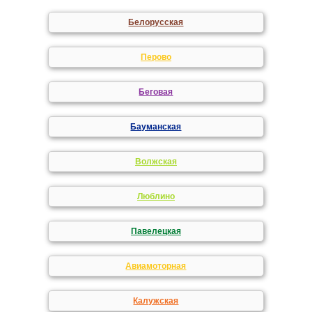
Белорусская
Перово
Беговая
Бауманская
Волжская
Люблино
Павелецкая
Авиамоторная
Калужская