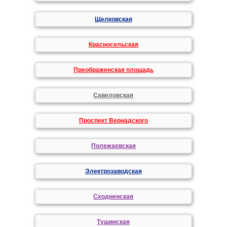
Щелковская
Красносельская
Преображенская площадь
Савеловская
Проспект Вернадского
Полежаевская
Электрозаводская
Сходненская
Тушинская