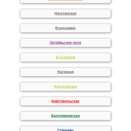
Нагатинская
Владыкино
Октябрьское поле
Бутырская
Нагорная
Кожуховская
Комсомольская
Кантемировская
Строгино