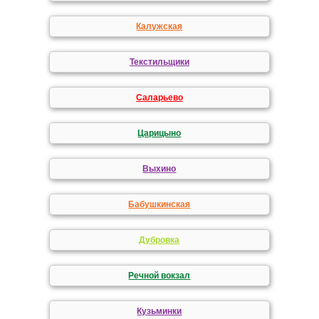
Калужская
Текстильщики
Саларьево
Царицыно
Выхино
Бабушкинская
Дубровка
Речной вокзал
Кузьминки