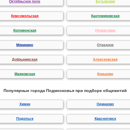
Октябрьское поле
Бутырская
Комсомольская
Кантемировская
Коломенская
Некрасовка
Мякинино
Отрадное
Добрынинская
Алексеевская
Маяковская
Коньково
Популярные города Подмосковья при подборе общежитий
Химки
Одинцово
Подольск
Красногорск