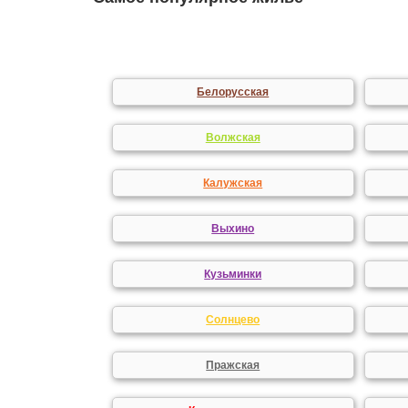
Белорусская
Волжская
Калужская
Выхино
Кузьминки
Солнцево
Пражская