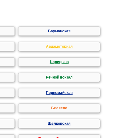
Бауманская
Авиамоторная
Царицыно
Речной вокзал
Первомайская
Беляево
Щелковская