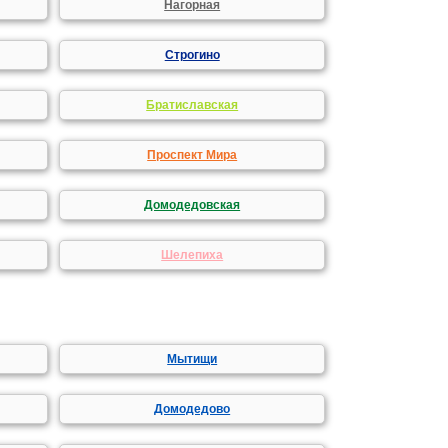
Нагорная
Строгино
Братиславская
Проспект Мира
Домодедовская
Шелепиха
Мытищи
Домодедово