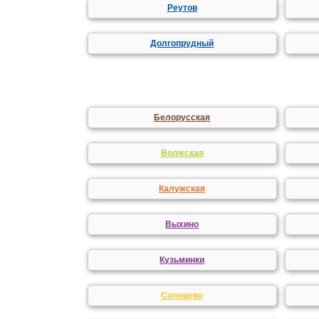
Реутов
Долгопрудный
Белорусская
Волжская
Калужская
Выхино
Кузьминки
Солнцево