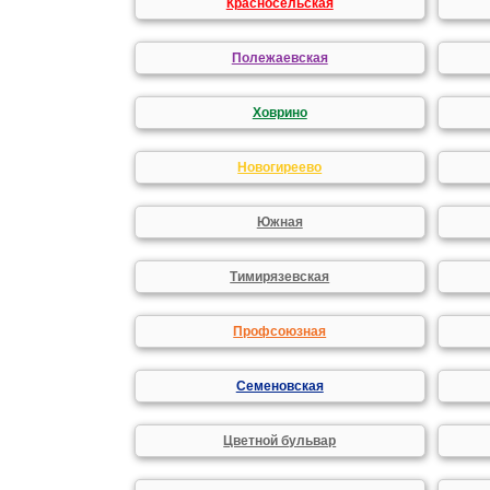
Красносельская
Полежаевская
Ховрино
Новогиреево
Южная
Тимирязевская
Профсоюзная
Семеновская
Цветной бульвар