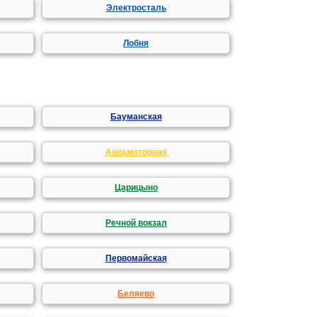
Электросталь
Лобня
Бауманская
Авиамоторная
Царицыно
Речной вокзал
Первомайская
Беляево