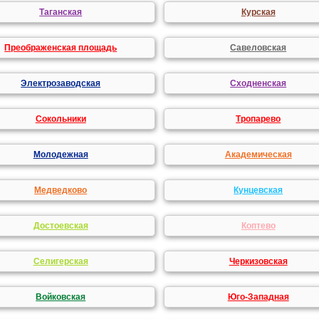
Таганская
Курская
Преображенская площадь
Савеловская
Электрозаводская
Сходненская
Сокольники
Тропарево
Молодежная
Академическая
Медведково
Кунцевская
Достоевская
Коптево
Селигерская
Черкизовская
Войковская
Юго-Западная