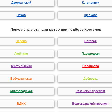
Дзержинский
Котельники
Чехов
Щелково
Популярные станции метро при подборе хостелов
Перово
Беговая
Люблино
Павелецкая
Текстильщики
Саларьево
Бабушкинская
Дубровка
Автозаводская
Рязанский проспект
ВДНХ
Волгоградский проспект