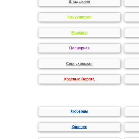
Владыкино
Кожуховская
Марьино
Планерная
Серпуховская
Красные Ворота
Люберцы
Королев