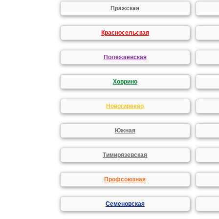
Пражская
Красносельская
Полежаевская
Ховрино
Новогиреево
Южная
Тимирязевская
Профсоюзная
Семеновская