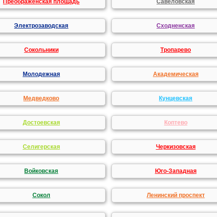
Преображенская площадь
Савеловская
Электрозаводская
Сходненская
Сокольники
Тропарево
Молодежная
Академическая
Медведково
Кунцевская
Достоевская
Коптево
Селигерская
Черкизовская
Войковская
Юго-Западная
Сокол
Ленинский проспект