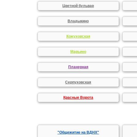
Цветной бульвар
Владыкино
Кожуховская
Марьино
Планерная
Серпуховская
Красные Ворота
"Общежитие на ВДНХ"