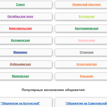
Сокол
Ленинский проспект
Октябрьское поле
Бутырская
Комсомольская
Кантемировская
Коломенская
Некрасовка
Мякинино
Отрадное
Добрынинская
Алексеевская
Маяковская
Коньково
Популярные московские общежития:
"Общежитие на Калужской"
"Общежитие на Савеловской