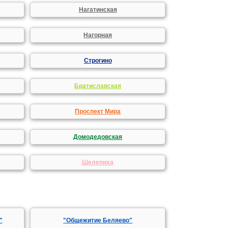
Нагатинская
Нагорная
Строгино
Братиславская
Проспект Мира
Домодедовская
Шелепиха
"
"Общежитие Беляево"