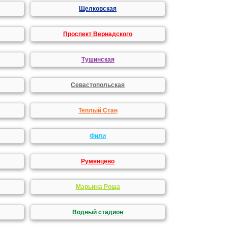
Щелковская
Проспект Вернадского
Тушинская
Севастопольская
Теплый Стан
Фили
Румянцево
Марьина Роща
Водный стадион