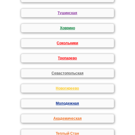
Тушинская
Ховрино
Сокольники
Тропарево
Севастопольская
Новогиреево
Молодежная
Академическая
Теплый Стан