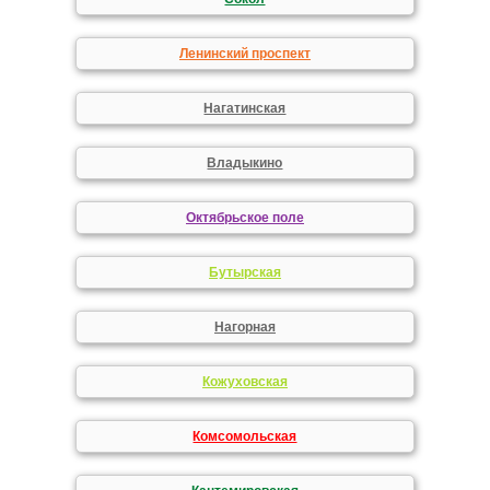
Ленинский проспект
Нагатинская
Владыкино
Октябрьское поле
Бутырская
Нагорная
Кожуховская
Комсомольская