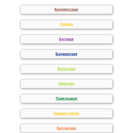
Белорусская
Перово
Беговая
Бауманская
Волжская
Люблино
Павелецкая
Авиамоторная
Калужская