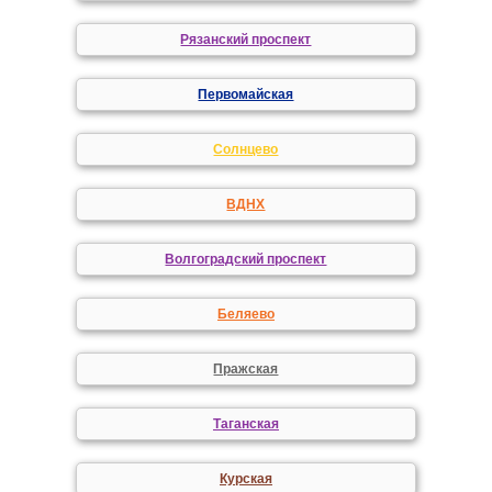
Рязанский проспект
Первомайская
Солнцево
ВДНХ
Волгоградский проспект
Беляево
Пражская
Таганская
Курская