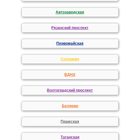
Автозаводская
Рязанский проспект
Первомайская
Солнцево
ВДНХ
Волгоградский проспект
Беляево
Пражская
Таганская