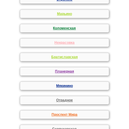
Марьино
Коломенская
Некрасовка
Братиславская
Планерная
Мякинино
Отрадное
Проспект Мира