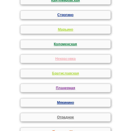
Кантемировская
Строгино
Марьино
Коломенская
Некрасовка
Братиславская
Планерная
Мякинино
Отрадное