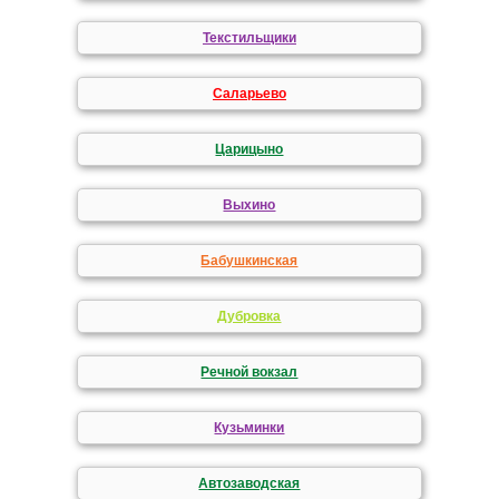
Текстильщики
Саларьево
Царицыно
Выхино
Бабушкинская
Дубровка
Речной вокзал
Кузьминки
Автозаводская