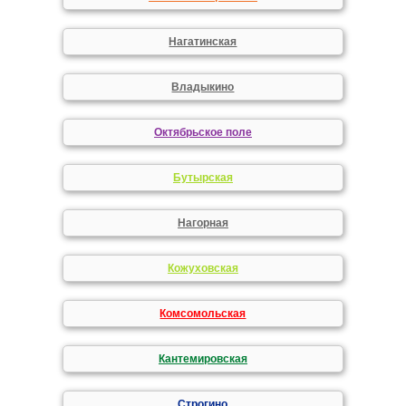
Нагатинская
Владыкино
Октябрьское поле
Бутырская
Нагорная
Кожуховская
Комсомольская
Кантемировская
Строгино