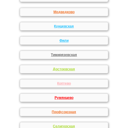
Медведково
Кунцевская
Фили
Тимирязевская
Достоевская
Коптево
Румянцево
Профсоюзная
Селигерская