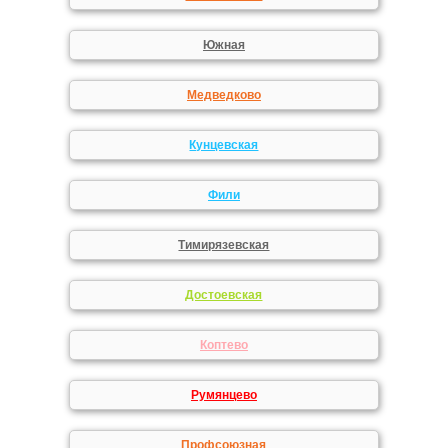
Южная
Медведково
Кунцевская
Фили
Тимирязевская
Достоевская
Коптево
Румянцево
Профсоюзная