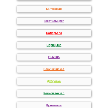
Калужская
Текстильщики
Саларьево
Царицыно
Выхино
Бабушкинская
Дубровка
Речной вокзал
Кузьминки