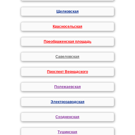
Щелковская
Красносельская
Преображенская площадь
Савеловская
Проспект Вернадского
Полежаевская
Электрозаводская
Сходненская
Тушинская