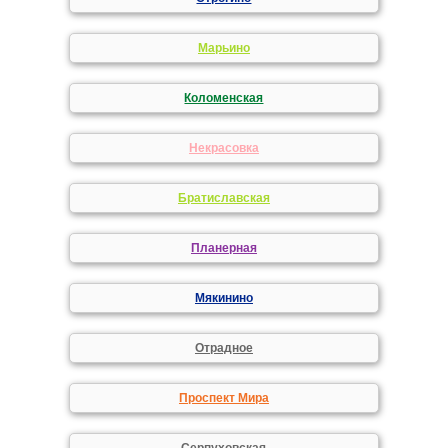
Марьино
Коломенская
Некрасовка
Братиславская
Планерная
Мякинино
Отрадное
Проспект Мира