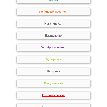
Ленинский проспект
Нагатинская
Владыкино
Октябрьское поле
Бутырская
Нагорная
Кожуховская
Комсомольская