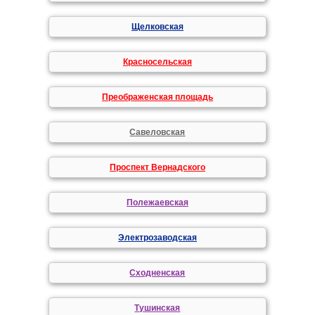
Щелковская
Красносельская
Преображенская площадь
Савеловская
Проспект Вернадского
Полежаевская
Электрозаводская
Сходненская
Тушинская