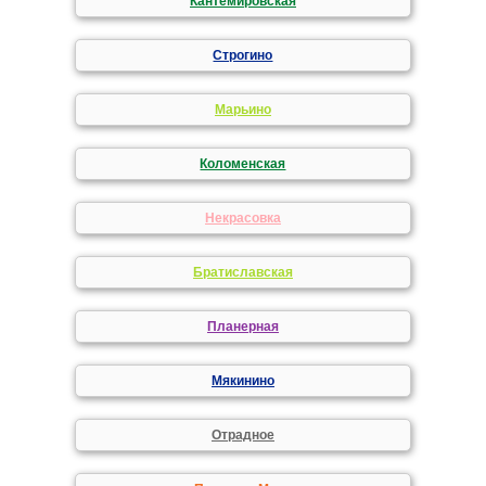
Кантемировская
Строгино
Марьино
Коломенская
Некрасовка
Братиславская
Планерная
Мякинино
Отрадное