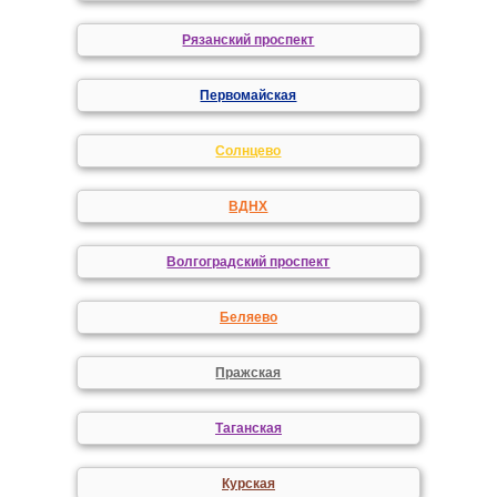
Рязанский проспект
Первомайская
Солнцево
ВДНХ
Волгоградский проспект
Беляево
Пражская
Таганская
Курская