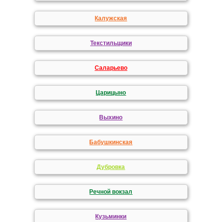
Калужская
Текстильщики
Саларьево
Царицыно
Выхино
Бабушкинская
Дубровка
Речной вокзал
Кузьминки