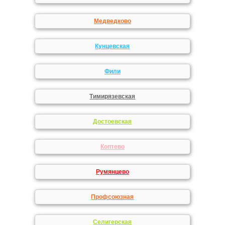
Медведково
Кунцевская
Фили
Тимирязевская
Достоевская
Коптево
Румянцево
Профсоюзная
Селигерская