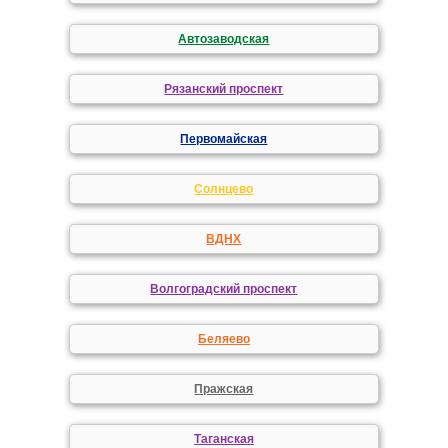
Автозаводская
Рязанский проспект
Первомайская
Солнцево
ВДНХ
Волгоградский проспект
Беляево
Пражская
Таганская