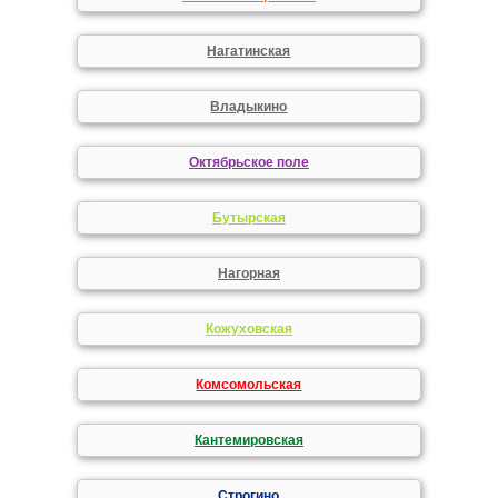
Нагатинская
Владыкино
Октябрьское поле
Бутырская
Нагорная
Кожуховская
Комсомольская
Кантемировская
Строгино