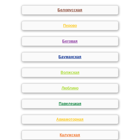
Белорусская
Перово
Беговая
Бауманская
Волжская
Люблино
Павелецкая
Авиамоторная
Калужская