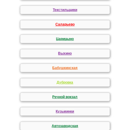
Текстильщики
Саларьево
Царицыно
Выхино
Бабушкинская
Дубровка
Речной вокзал
Кузьминки
Автозаводская