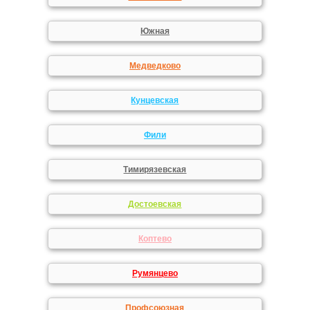
Южная
Медведково
Кунцевская
Фили
Тимирязевская
Достоевская
Коптево
Румянцево
Профсоюзная