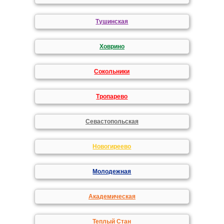
Тушинская
Ховрино
Сокольники
Тропарево
Севастопольская
Новогиреево
Молодежная
Академическая
Теплый Стан