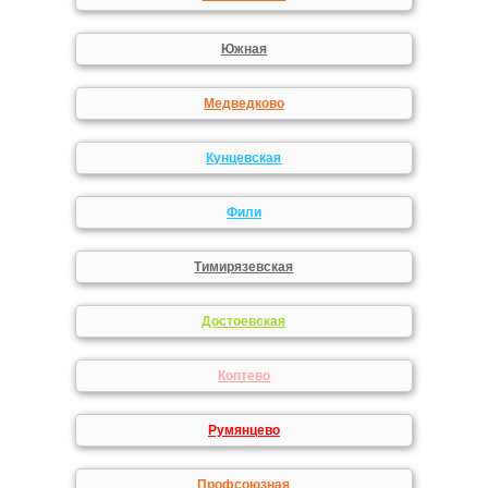
Южная
Медведково
Кунцевская
Фили
Тимирязевская
Достоевская
Коптево
Румянцево
Профсоюзная