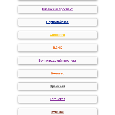
Рязанский проспект
Первомайская
Солнцево
ВДНХ
Волгоградский проспект
Беляево
Пражская
Таганская
Курская