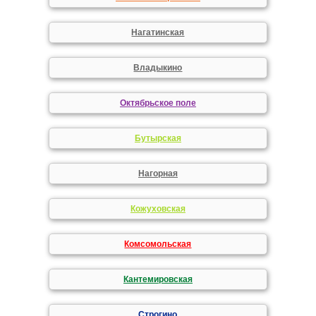
Нагатинская
Владыкино
Октябрьское поле
Бутырская
Нагорная
Кожуховская
Комсомольская
Кантемировская
Строгино