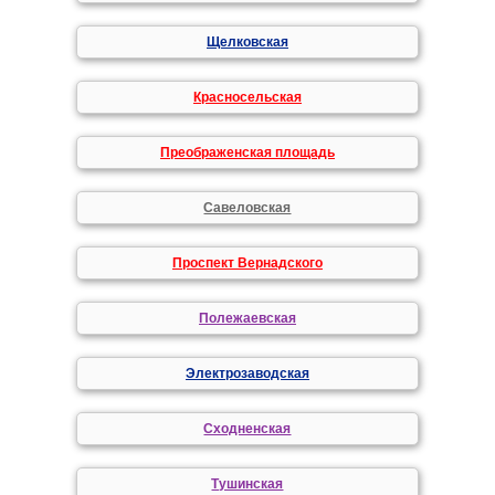
Щелковская
Красносельская
Преображенская площадь
Савеловская
Проспект Вернадского
Полежаевская
Электрозаводская
Сходненская
Тушинская