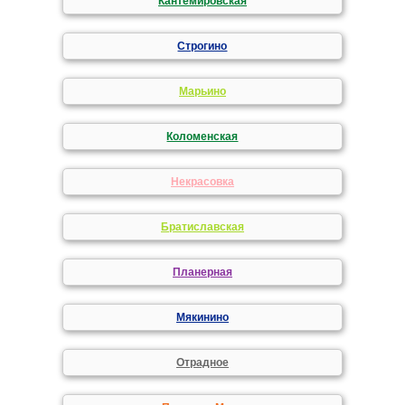
Кантемировская
Строгино
Марьино
Коломенская
Некрасовка
Братиславская
Планерная
Мякинино
Отрадное