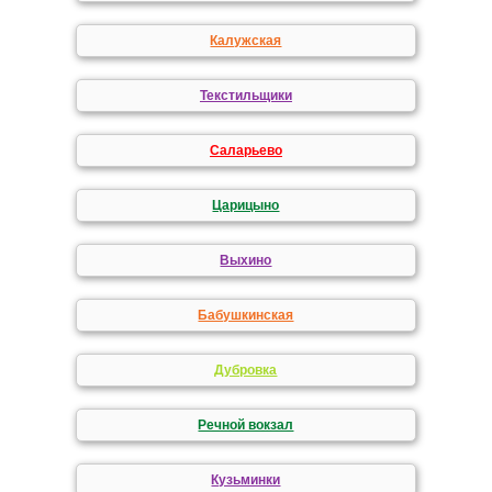
Калужская
Текстильщики
Саларьево
Царицыно
Выхино
Бабушкинская
Дубровка
Речной вокзал
Кузьминки