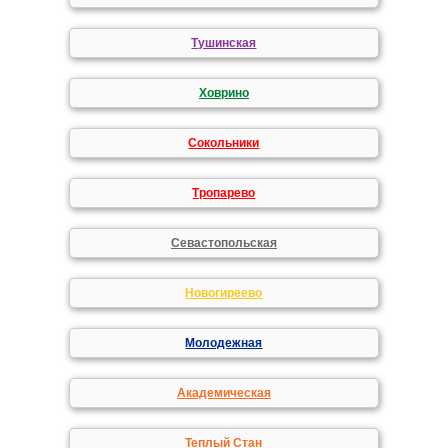
Тушинская
Ховрино
Сокольники
Тропарево
Севастопольская
Новогиреево
Молодежная
Академическая
Теплый Стан