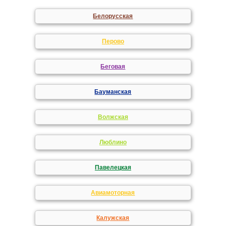
Белорусская
Перово
Беговая
Бауманская
Волжская
Люблино
Павелецкая
Авиамоторная
Калужская