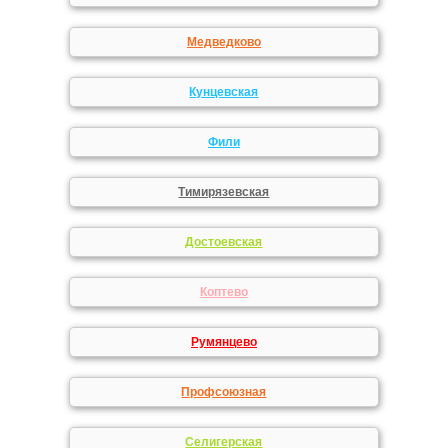
Медведково
Кунцевская
Фили
Тимирязевская
Достоевская
Коптево
Румянцево
Профсоюзная
Селигерская