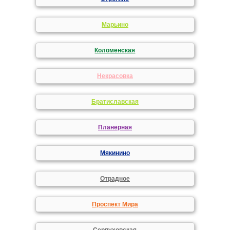
Марьино
Коломенская
Некрасовка
Братиславская
Планерная
Мякинино
Отрадное
Проспект Мира