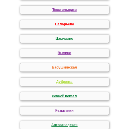
Текстильщики
Саларьево
Царицыно
Выхино
Бабушкинская
Дубровка
Речной вокзал
Кузьминки
Автозаводская