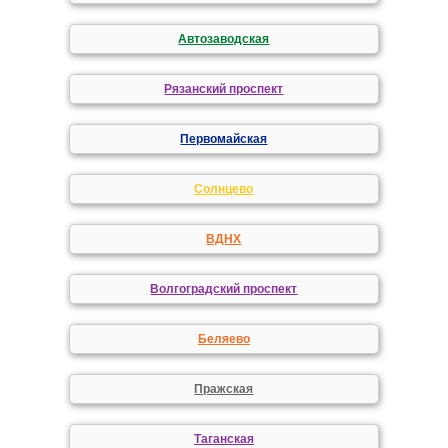
Автозаводская
Рязанский проспект
Первомайская
Солнцево
ВДНХ
Волгоградский проспект
Беляево
Пражская
Таганская