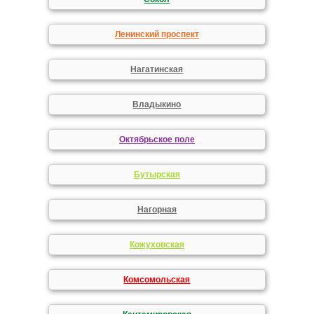
Ленинский проспект
Нагатинская
Владыкино
Октябрьское поле
Бутырская
Нагорная
Кожуховская
Комсомольская