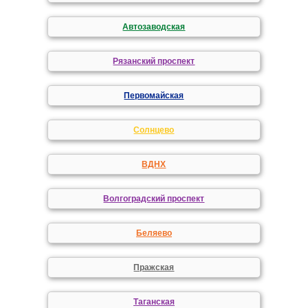
Автозаводская
Рязанский проспект
Первомайская
Солнцево
ВДНХ
Волгоградский проспект
Беляево
Пражская
Таганская