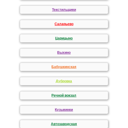
Текстильщики
Саларьево
Царицыно
Выхино
Бабушкинская
Дубровка
Речной вокзал
Кузьминки
Автозаводская