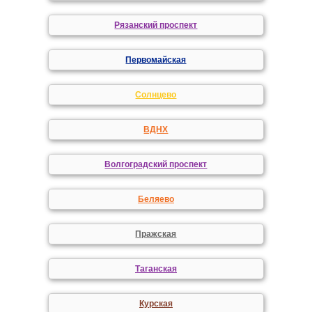
Рязанский проспект
Первомайская
Солнцево
ВДНХ
Волгоградский проспект
Беляево
Пражская
Таганская
Курская