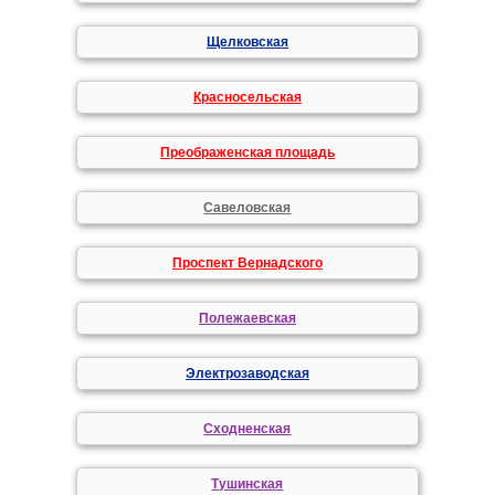
Щелковская
Красносельская
Преображенская площадь
Савеловская
Проспект Вернадского
Полежаевская
Электрозаводская
Сходненская
Тушинская