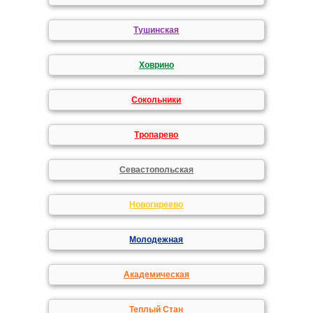
Тушинская
Ховрино
Сокольники
Тропарево
Севастопольская
Новогиреево
Молодежная
Академическая
Теплый Стан