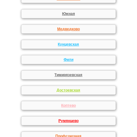
Южная
Медведково
Кунцевская
Фили
Тимирязевская
Достоевская
Коптево
Румянцево
Профсоюзная