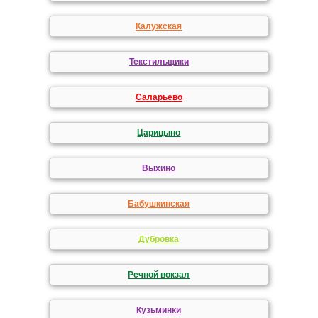
Калужская
Текстильщики
Саларьево
Царицыно
Выхино
Бабушкинская
Дубровка
Речной вокзал
Кузьминки