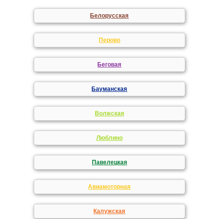
Белорусская
Перово
Беговая
Бауманская
Волжская
Люблино
Павелецкая
Авиамоторная
Калужская