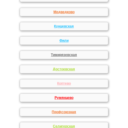
Медведково
Кунцевская
Фили
Тимирязевская
Достоевская
Коптево
Румянцево
Профсоюзная
Селигерская