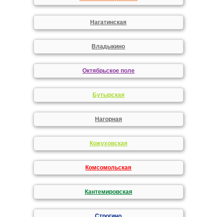
Нагатинская
Владыкино
Октябрьское поле
Бутырская
Нагорная
Кожуховская
Комсомольская
Кантемировская
Строгино