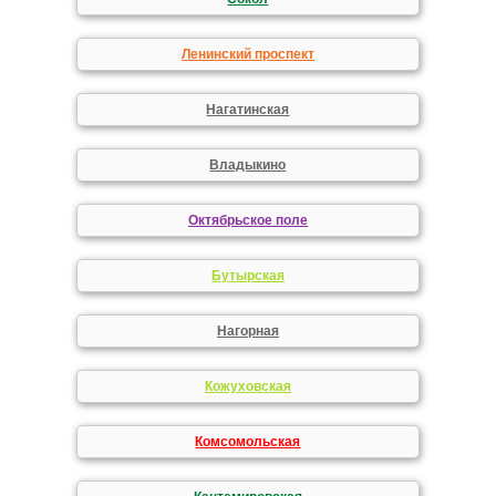
Ленинский проспект
Нагатинская
Владыкино
Октябрьское поле
Бутырская
Нагорная
Кожуховская
Комсомольская