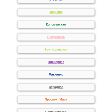
Марьино
Коломенская
Некрасовка
Братиславская
Планерная
Мякинино
Отрадное
Проспект Мира