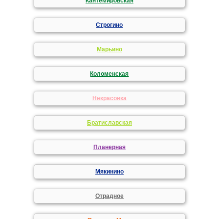
Кантемировская
Строгино
Марьино
Коломенская
Некрасовка
Братиславская
Планерная
Мякинино
Отрадное