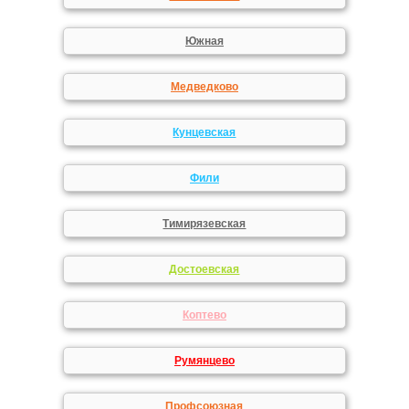
Южная
Медведково
Кунцевская
Фили
Тимирязевская
Достоевская
Коптево
Румянцево
Профсоюзная