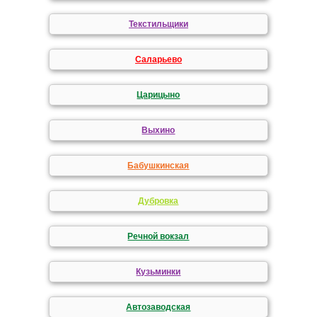
Текстильщики
Саларьево
Царицыно
Выхино
Бабушкинская
Дубровка
Речной вокзал
Кузьминки
Автозаводская