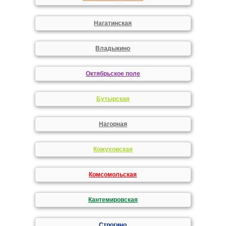
Нагатинская
Владыкино
Октябрьское поле
Бутырская
Нагорная
Кожуховская
Комсомольская
Кантемировская
Строгино