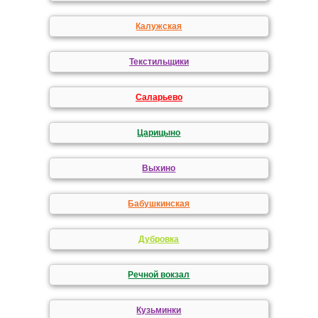
Калужская
Текстильщики
Саларьево
Царицыно
Выхино
Бабушкинская
Дубровка
Речной вокзал
Кузьминки