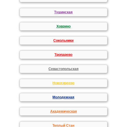
Тушинская
Ховрино
Сокольники
Тропарево
Севастопольская
Новогиреево
Молодежная
Академическая
Теплый Стан