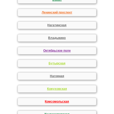
Ленинский проспект
Нагатинская
Владыкино
Октябрьское поле
Бутырская
Нагорная
Кожуховская
Комсомольская