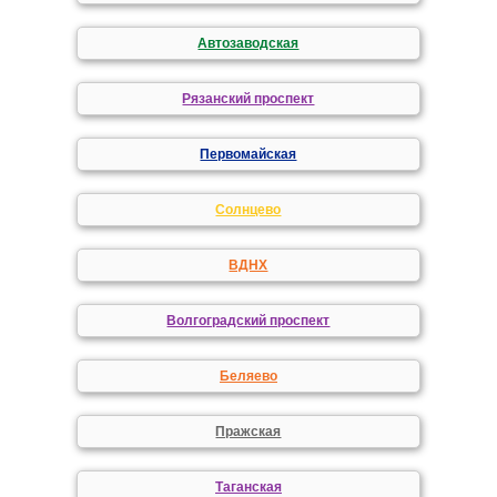
Автозаводская
Рязанский проспект
Первомайская
Солнцево
ВДНХ
Волгоградский проспект
Беляево
Пражская
Таганская