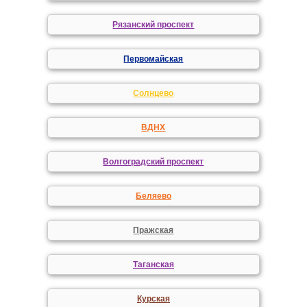
Рязанский проспект
Первомайская
Солнцево
ВДНХ
Волгоградский проспект
Беляево
Пражская
Таганская
Курская