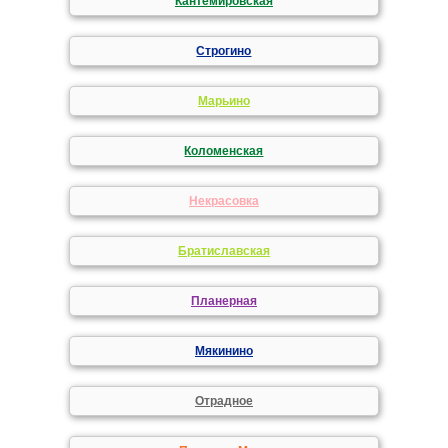
Кантемировская
Строгино
Марьино
Коломенская
Некрасовка
Братиславская
Планерная
Мякинино
Отрадное