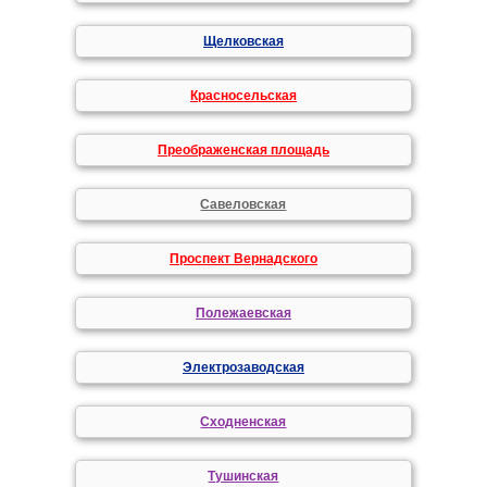
Щелковская
Красносельская
Преображенская площадь
Савеловская
Проспект Вернадского
Полежаевская
Электрозаводская
Сходненская
Тушинская