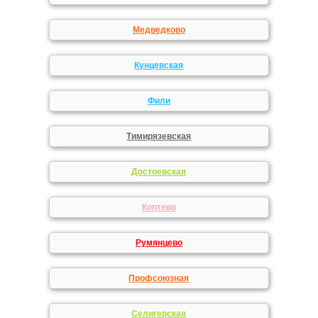
Медведково
Кунцевская
Фили
Тимирязевская
Достоевская
Коптево
Румянцево
Профсоюзная
Селигерская