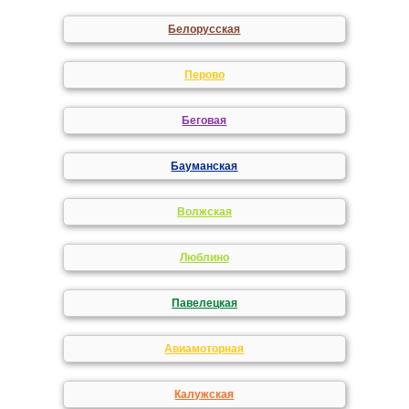
Белорусская
Перово
Беговая
Бауманская
Волжская
Люблино
Павелецкая
Авиамоторная
Калужская