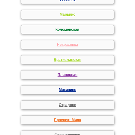
Марьино
Коломенская
Некрасовка
Братиславская
Планерная
Мякинино
Отрадное
Проспект Мира