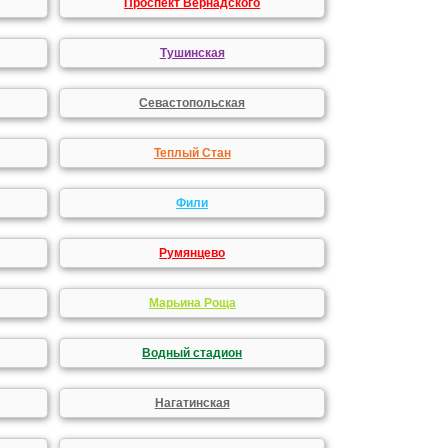
Проспект Вернадского
Тушинская
Севастопольская
Теплый Стан
Фили
Румянцево
Марьина Роща
Водный стадион
Нагатинская