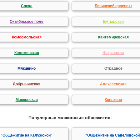
Сокол
Ленинский проспект
Октябрьское поле
Бутырская
Комсомольская
Кантемировская
Коломенская
Некрасовка
Мякинино
Отрадное
Добрынинская
Алексеевская
Маяковская
Коньково
Популярные московские общежития:
"Общежитие на Калужской"
"Общежитие на Савеловской