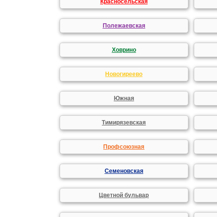
Красносельская
Полежаевская
Ховрино
Новогиреево
Южная
Тимирязевская
Профсоюзная
Семеновская
Цветной бульвар