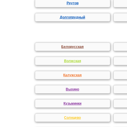
Реутов
Долгопрудный
Белорусская
Волжская
Калужская
Выхино
Кузьминки
Солнцево