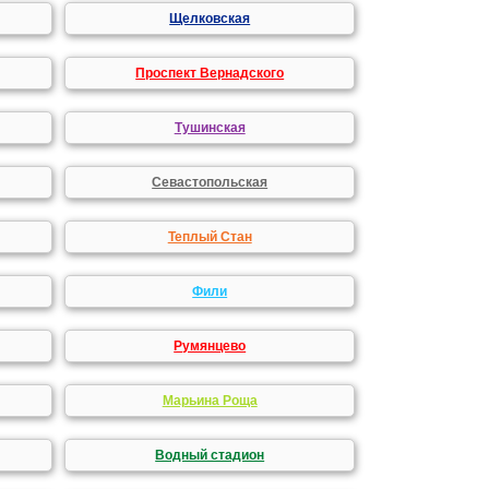
Щелковская
Проспект Вернадского
Тушинская
Севастопольская
Теплый Стан
Фили
Румянцево
Марьина Роща
Водный стадион