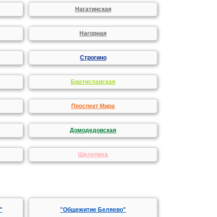
Нагатинская
Нагорная
Строгино
Братиславская
Проспект Мира
Домодедовская
Шелепиха
"
"Общежитие Беляево"