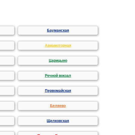
Бауманская
Авиамоторная
Царицыно
Речной вокзал
Первомайская
Беляево
Щелковская