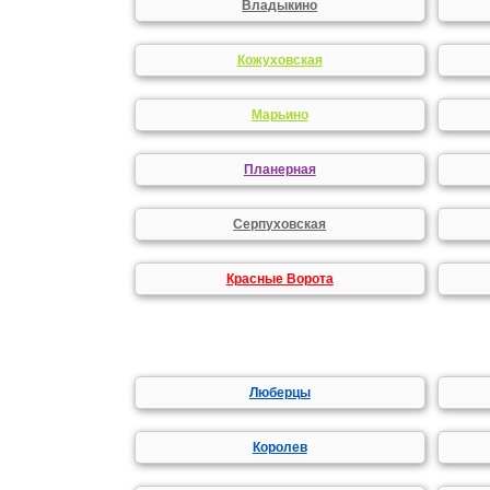
Владыкино
Кожуховская
Марьино
Планерная
Серпуховская
Красные Ворота
Люберцы
Королев