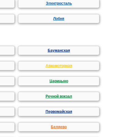
Электросталь
Лобня
Бауманская
Авиамоторная
Царицыно
Речной вокзал
Первомайская
Беляево