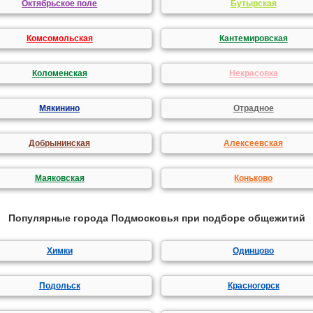
Октябрьское поле
Бутырская
Комсомольская
Кантемировская
Коломенская
Некрасовка
Мякинино
Отрадное
Добрынинская
Алексеевская
Маяковская
Коньково
Популярные города Подмосковья при подборе общежитий
Химки
Одинцово
Подольск
Красногорск