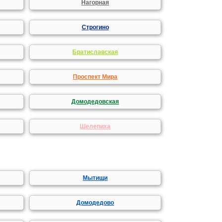
Нагорная
Строгино
Братиславская
Проспект Мира
Домодедовская
Шелепиха
Мытищи
Домодедово