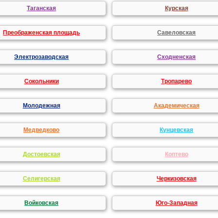
Таганская
Курская
Преображенская площадь
Савеловская
Электрозаводская
Сходненская
Сокольники
Тропарево
Молодежная
Академическая
Медведково
Кунцевская
Достоевская
Коптево
Селигерская
Черкизовская
Войковская
Юго-Западная