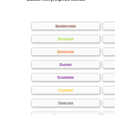
Белорусская
Волжская
Калужская
Выхино
Кузьминки
Солнцево
Пражская