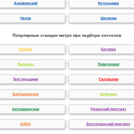
Дзержинский
Котельники
Чехов
Щелково
Популярные станции метро при подборе хостелов
Перово
Беговая
Люблино
Павелецкая
Текстильщики
Саларьево
Бабушкинская
Дубровка
Автозаводская
Рязанский проспект
ВДНХ
Волгоградский проспект