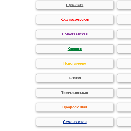
Пражская
Красносельская
Полежаевская
Ховрино
Новогиреево
Южная
Тимирязевская
Профсоюзная
Семеновская