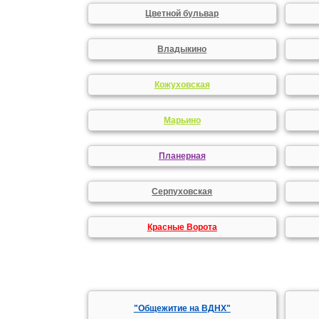
Цветной бульвар
Владыкино
Кожуховская
Марьино
Планерная
Серпуховская
Красные Ворота
"Общежитие на ВДНХ"