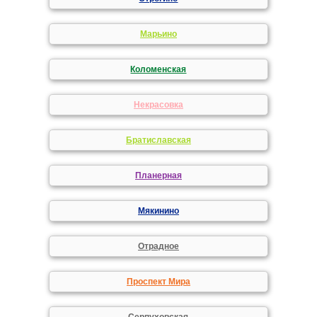
Марьино
Коломенская
Некрасовка
Братиславская
Планерная
Мякинино
Отрадное
Проспект Мира