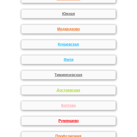
Южная
Медведково
Кунцевская
Фили
Тимирязевская
Достоевская
Коптево
Румянцево
Профсоюзная