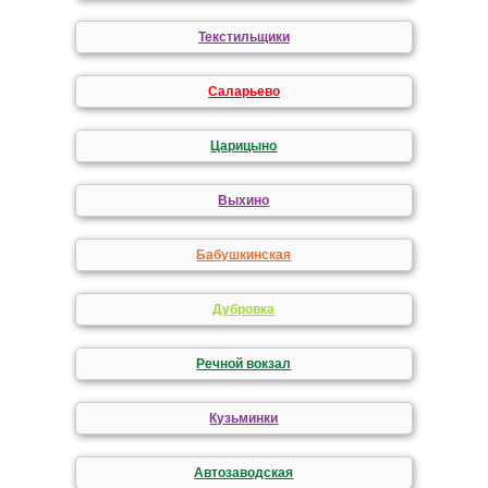
Текстильщики
Саларьево
Царицыно
Выхино
Бабушкинская
Дубровка
Речной вокзал
Кузьминки
Автозаводская