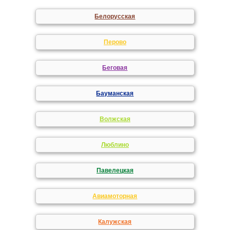
Белорусская
Перово
Беговая
Бауманская
Волжская
Люблино
Павелецкая
Авиамоторная
Калужская