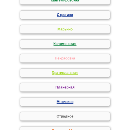
Кантемировская
Строгино
Марьино
Коломенская
Некрасовка
Братиславская
Планерная
Мякинино
Отрадное