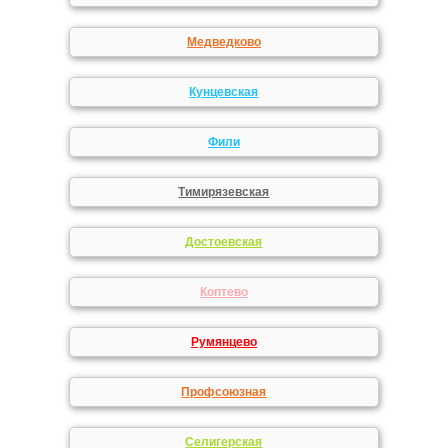
Медведково
Кунцевская
Фили
Тимирязевская
Достоевская
Коптево
Румянцево
Профсоюзная
Селигерская