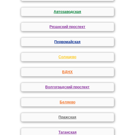
Автозаводская
Рязанский проспект
Первомайская
Солнцево
ВДНХ
Волгоградский проспект
Беляево
Пражская
Таганская