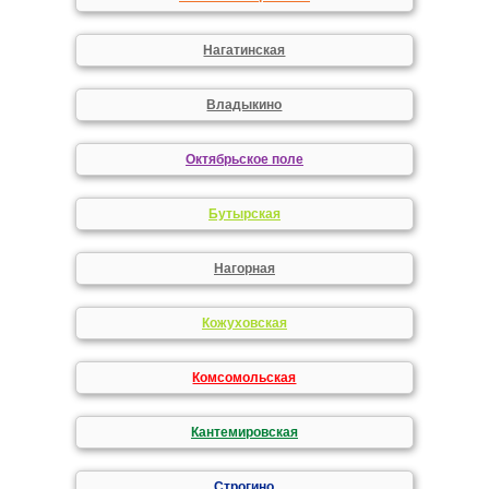
Нагатинская
Владыкино
Октябрьское поле
Бутырская
Нагорная
Кожуховская
Комсомольская
Кантемировская
Строгино