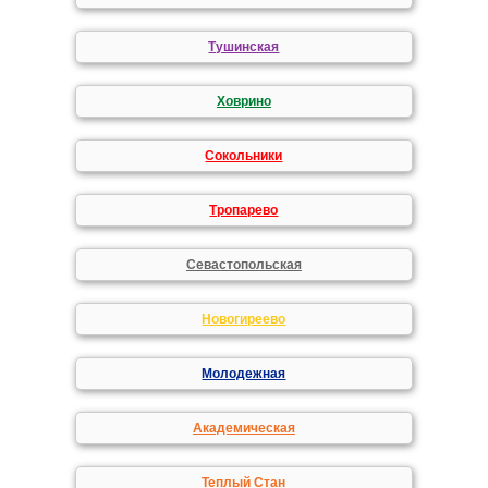
Тушинская
Ховрино
Сокольники
Тропарево
Севастопольская
Новогиреево
Молодежная
Академическая
Теплый Стан