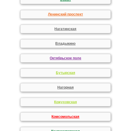
Ленинский проспект
Нагатинская
Владыкино
Октябрьское поле
Бутырская
Нагорная
Кожуховская
Комсомольская