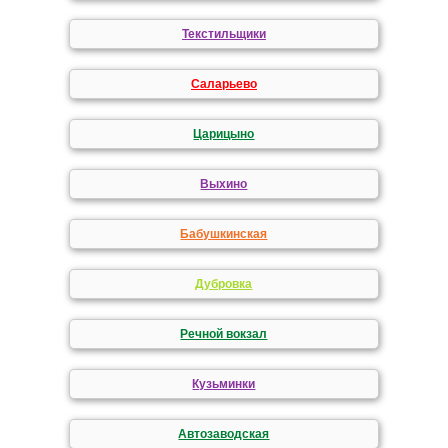
Текстильщики
Саларьево
Царицыно
Выхино
Бабушкинская
Дубровка
Речной вокзал
Кузьминки
Автозаводская