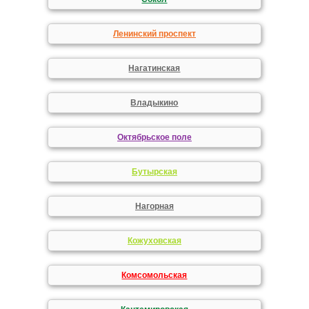
Ленинский проспект
Нагатинская
Владыкино
Октябрьское поле
Бутырская
Нагорная
Кожуховская
Комсомольская