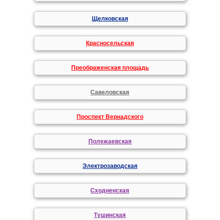
Щелковская
Красносельская
Преображенская площадь
Савеловская
Проспект Вернадского
Полежаевская
Электрозаводская
Сходненская
Тушинская