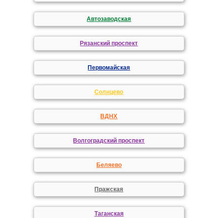
Автозаводская
Рязанский проспект
Первомайская
Солнцево
ВДНХ
Волгоградский проспект
Беляево
Пражская
Таганская