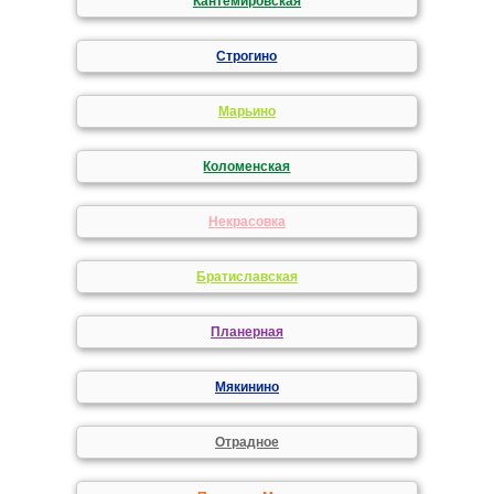
Кантемировская
Строгино
Марьино
Коломенская
Некрасовка
Братиславская
Планерная
Мякинино
Отрадное