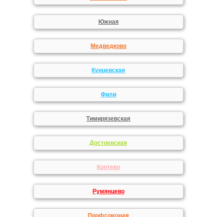
Южная
Медведково
Кунцевская
Фили
Тимирязевская
Достоевская
Коптево
Румянцево
Профсоюзная