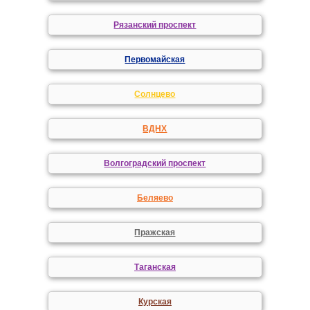
Рязанский проспект
Первомайская
Солнцево
ВДНХ
Волгоградский проспект
Беляево
Пражская
Таганская
Курская