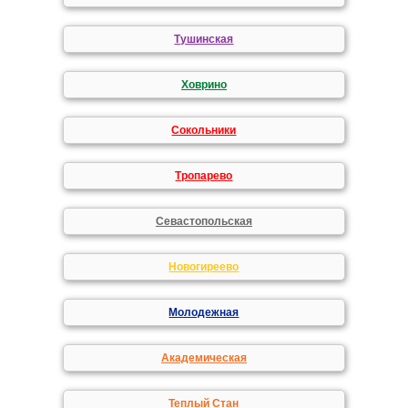
Тушинская
Ховрино
Сокольники
Тропарево
Севастопольская
Новогиреево
Молодежная
Академическая
Теплый Стан