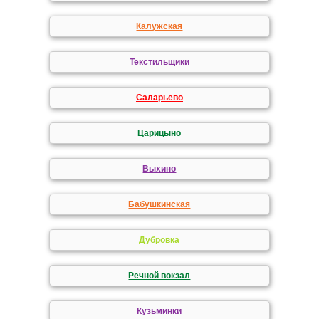
Калужская
Текстильщики
Саларьево
Царицыно
Выхино
Бабушкинская
Дубровка
Речной вокзал
Кузьминки