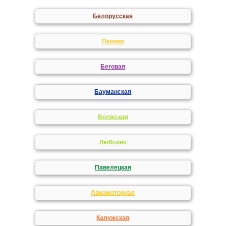
Белорусская
Перово
Беговая
Бауманская
Волжская
Люблино
Павелецкая
Авиамоторная
Калужская