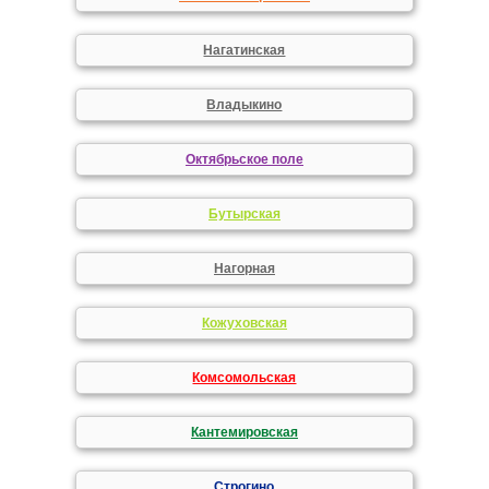
Нагатинская
Владыкино
Октябрьское поле
Бутырская
Нагорная
Кожуховская
Комсомольская
Кантемировская
Строгино