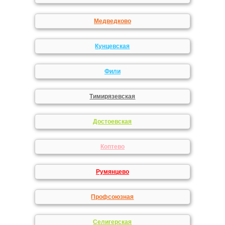
Медведково
Кунцевская
Фили
Тимирязевская
Достоевская
Коптево
Румянцево
Профсоюзная
Селигерская