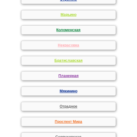
Марьино
Коломенская
Некрасовка
Братиславская
Планерная
Мякинино
Отрадное
Проспект Мира