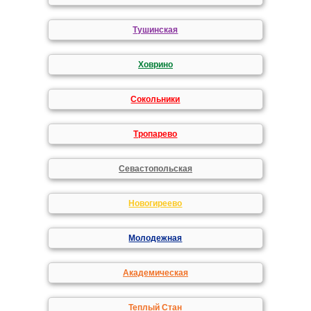
Тушинская
Ховрино
Сокольники
Тропарево
Севастопольская
Новогиреево
Молодежная
Академическая
Теплый Стан