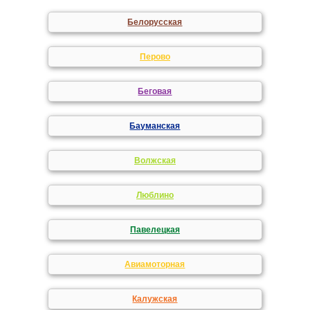
Белорусская
Перово
Беговая
Бауманская
Волжская
Люблино
Павелецкая
Авиамоторная
Калужская