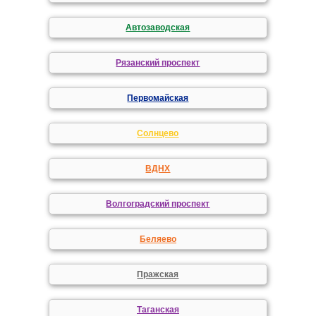
Автозаводская
Рязанский проспект
Первомайская
Солнцево
ВДНХ
Волгоградский проспект
Беляево
Пражская
Таганская