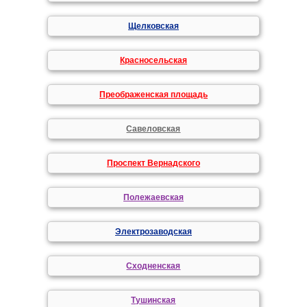
Щелковская
Красносельская
Преображенская площадь
Савеловская
Проспект Вернадского
Полежаевская
Электрозаводская
Сходненская
Тушинская