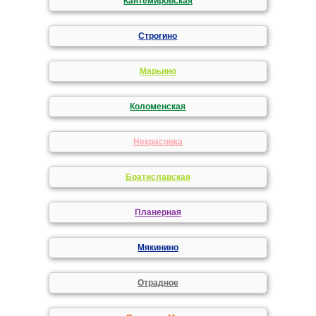
Кантемировская
Строгино
Марьино
Коломенская
Некрасовка
Братиславская
Планерная
Мякинино
Отрадное