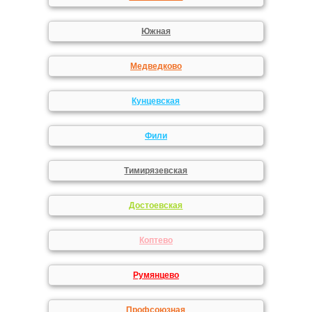
Южная
Медведково
Кунцевская
Фили
Тимирязевская
Достоевская
Коптево
Румянцево
Профсоюзная