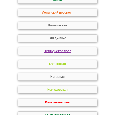
Ленинский проспект
Нагатинская
Владыкино
Октябрьское поле
Бутырская
Нагорная
Кожуховская
Комсомольская