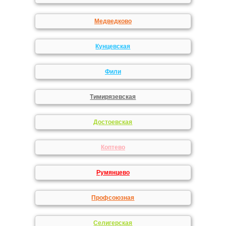
Медведково
Кунцевская
Фили
Тимирязевская
Достоевская
Коптево
Румянцево
Профсоюзная
Селигерская