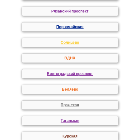
Рязанский проспект
Первомайская
Солнцево
ВДНХ
Волгоградский проспект
Беляево
Пражская
Таганская
Курская