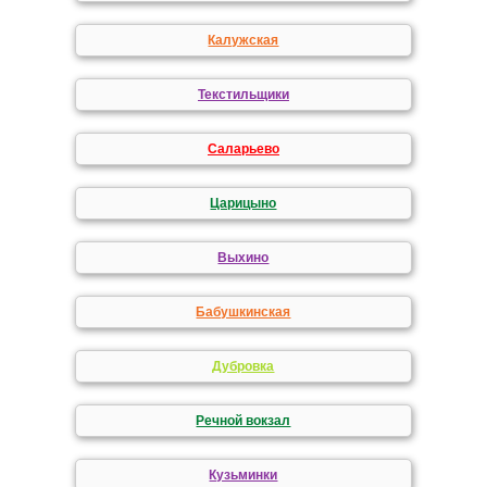
Калужская
Текстильщики
Саларьево
Царицыно
Выхино
Бабушкинская
Дубровка
Речной вокзал
Кузьминки