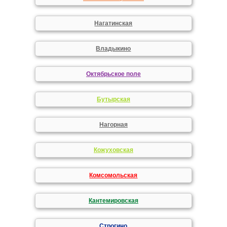
Нагатинская
Владыкино
Октябрьское поле
Бутырская
Нагорная
Кожуховская
Комсомольская
Кантемировская
Строгино