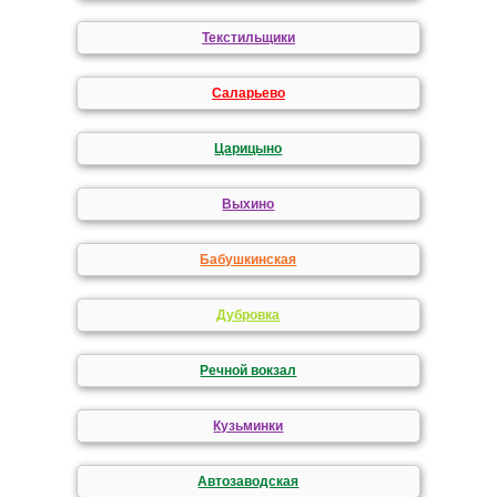
Текстильщики
Саларьево
Царицыно
Выхино
Бабушкинская
Дубровка
Речной вокзал
Кузьминки
Автозаводская