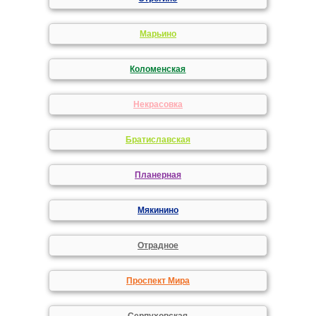
Марьино
Коломенская
Некрасовка
Братиславская
Планерная
Мякинино
Отрадное
Проспект Мира