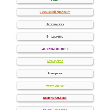
Ленинский проспект
Нагатинская
Владыкино
Октябрьское поле
Бутырская
Нагорная
Кожуховская
Комсомольская