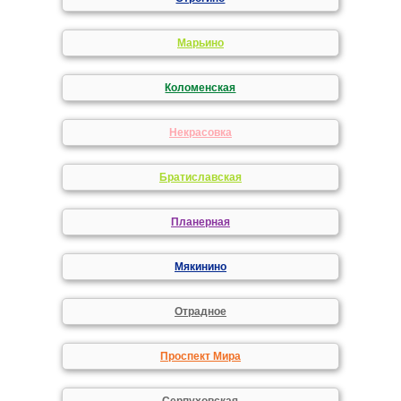
Марьино
Коломенская
Некрасовка
Братиславская
Планерная
Мякинино
Отрадное
Проспект Мира