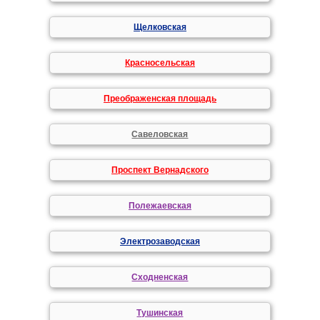
Щелковская
Красносельская
Преображенская площадь
Савеловская
Проспект Вернадского
Полежаевская
Электрозаводская
Сходненская
Тушинская