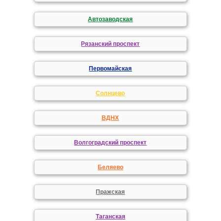
Автозаводская
Рязанский проспект
Первомайская
Солнцево
ВДНХ
Волгоградский проспект
Беляево
Пражская
Таганская