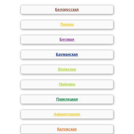
Белорусская
Перово
Беговая
Бауманская
Волжская
Люблино
Павелецкая
Авиамоторная
Калужская