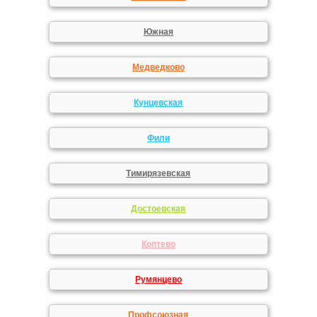
Южная
Медведково
Кунцевская
Фили
Тимирязевская
Достоевская
Коптево
Румянцево
Профсоюзная