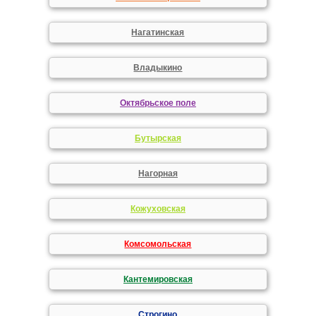
Нагатинская
Владыкино
Октябрьское поле
Бутырская
Нагорная
Кожуховская
Комсомольская
Кантемировская
Строгино