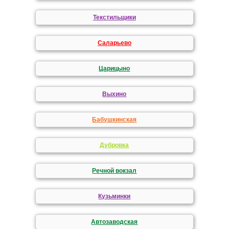
Текстильщики
Саларьево
Царицыно
Выхино
Бабушкинская
Дубровка
Речной вокзал
Кузьминки
Автозаводская