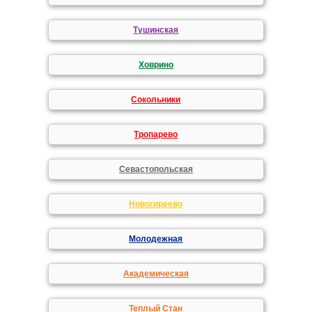
Тушинская
Ховрино
Сокольники
Тропарево
Севастопольская
Новогиреево
Молодежная
Академическая
Теплый Стан