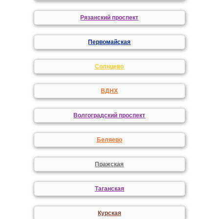
Рязанский проспект
Первомайская
Солнцево
ВДНХ
Волгоградский проспект
Беляево
Пражская
Таганская
Курская