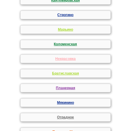
Кантемировская
Строгино
Марьино
Коломенская
Некрасовка
Братиславская
Планерная
Мякинино
Отрадное