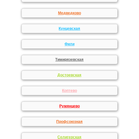
Медведково
Кунцевская
Фили
Тимирязевская
Достоевская
Коптево
Румянцево
Профсоюзная
Селигерская