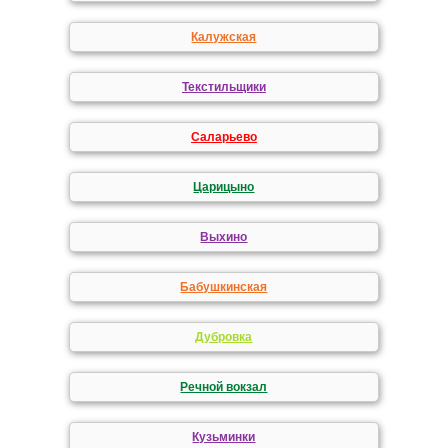
Калужская
Текстильщики
Саларьево
Царицыно
Выхино
Бабушкинская
Дубровка
Речной вокзал
Кузьминки