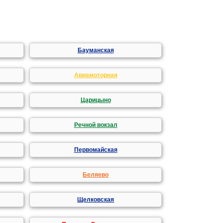
Бауманская
Авиамоторная
Царицыно
Речной вокзал
Первомайская
Беляево
Щелковская