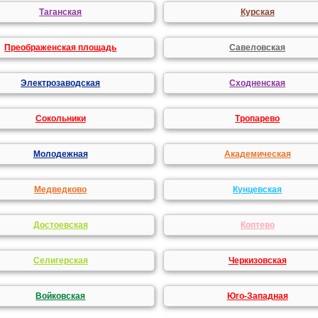
Таганская
Курская
Преображенская площадь
Савеловская
Электрозаводская
Сходненская
Сокольники
Тропарево
Молодежная
Академическая
Медведково
Кунцевская
Достоевская
Коптево
Селигерская
Черкизовская
Войковская
Юго-Западная