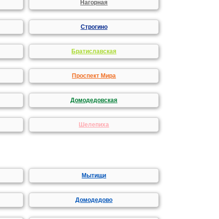
Нагорная
Строгино
Братиславская
Проспект Мира
Домодедовская
Шелепиха
Мытищи
Домодедово