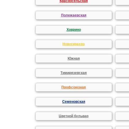
Красносельская
Полежаевская
Ховрино
Новогиреево
Южная
Тимирязевская
Профсоюзная
Семеновская
Цветной бульвар