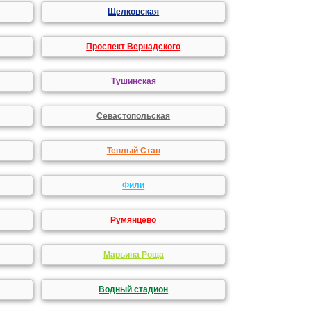
Щелковская
Проспект Вернадского
Тушинская
Севастопольская
Теплый Стан
Фили
Румянцево
Марьина Роща
Водный стадион