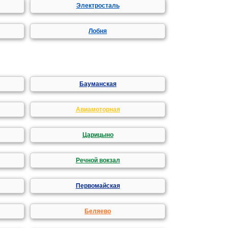
Электросталь
Лобня
Бауманская
Авиамоторная
Царицыно
Речной вокзал
Первомайская
Беляево