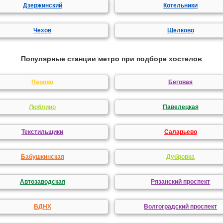
Дзержинский
Котельники
Чехов
Щелково
Популярные станции метро при подборе хостелов
Перово
Беговая
Люблино
Павелецкая
Текстильщики
Саларьево
Бабушкинская
Дубровка
Автозаводская
Рязанский проспект
ВДНХ
Волгоградский проспект