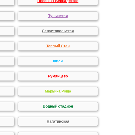
Проспект Вернадского
Тушинская
Севастопольская
Теплый Стан
Фили
Румянцево
Марьина Роща
Водный стадион
Нагатинская