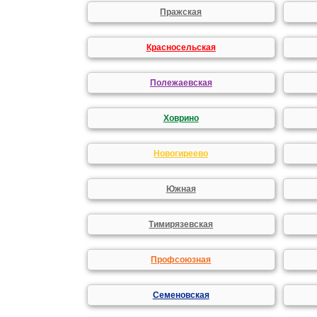
Пражская
Красносельская
Полежаевская
Ховрино
Новогиреево
Южная
Тимирязевская
Профсоюзная
Семеновская