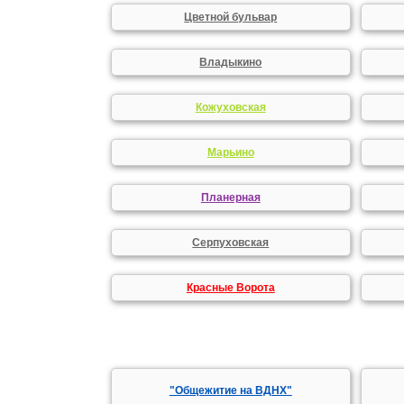
Цветной бульвар
Владыкино
Кожуховская
Марьино
Планерная
Серпуховская
Красные Ворота
"Общежитие на ВДНХ"