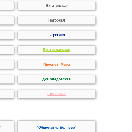
Нагатинская
Нагорная
Строгино
Братиславская
Проспект Мира
Домодедовская
Шелепиха
"
"Общежитие Беляево"