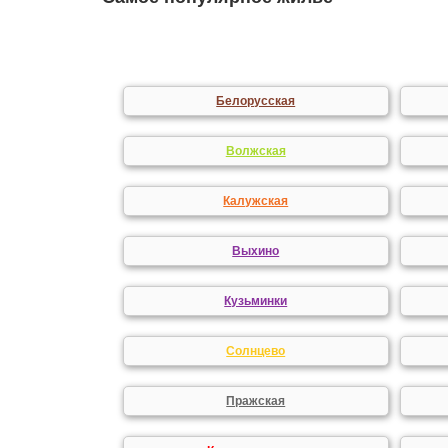
Белорусская
Волжская
Калужская
Выхино
Кузьминки
Солнцево
Пражская