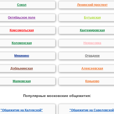
Сокол
Ленинский проспект
Октябрьское поле
Бутырская
Комсомольская
Кантемировская
Коломенская
Некрасовка
Мякинино
Отрадное
Добрынинская
Алексеевская
Маяковская
Коньково
Популярные московские общежития:
"Общежитие на Калужской"
"Общежитие на Савеловской