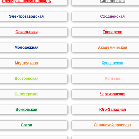
Преображенская площадь
Савеловская
Электрозаводская
Сходненская
Сокольники
Тропарево
Молодежная
Академическая
Медведково
Кунцевская
Достоевская
Коптево
Селигерская
Черкизовская
Войковская
Юго-Западная
Сокол
Ленинский проспект