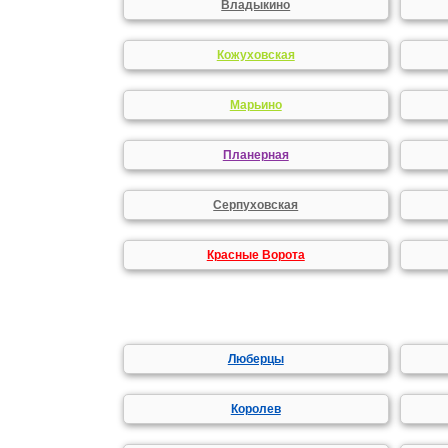
Владыкино
Кожуховская
Марьино
Планерная
Серпуховская
Красные Ворота
Люберцы
Королев