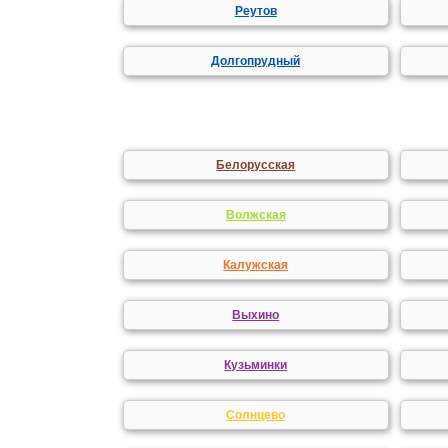
Реутов
Долгопрудный
Белорусская
Волжская
Калужская
Выхино
Кузьминки
Солнцево