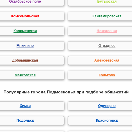
Октябрьское поле
Бутырская
Комсомольская
Кантемировская
Коломенская
Некрасовка
Мякинино
Отрадное
Добрынинская
Алексеевская
Маяковская
Коньково
Популярные города Подмосковья при подборе общежитий
Химки
Одинцово
Подольск
Красногорск