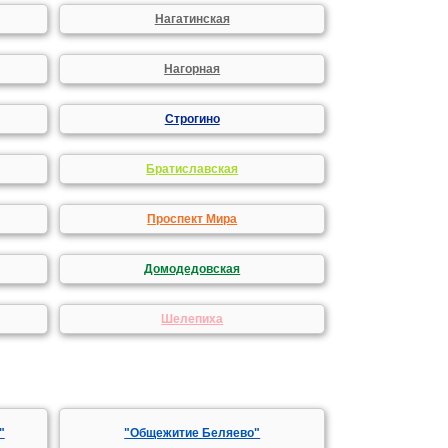
Нагатинская
Нагорная
Строгино
Братиславская
Проспект Мира
Домодедовская
Шелепиха
"
"Общежитие Беляево"