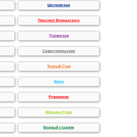
Щелковская
Проспект Вернадского
Тушинская
Севастопольская
Теплый Стан
Фили
Румянцево
Марьина Роща
Водный стадион