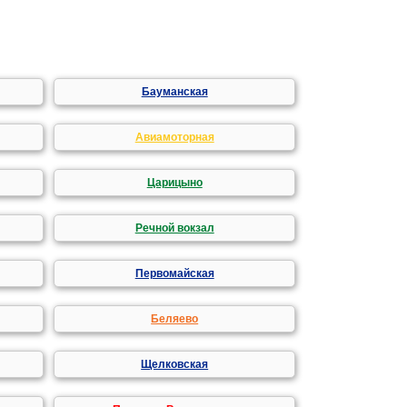
Бауманская
Авиамоторная
Царицыно
Речной вокзал
Первомайская
Беляево
Щелковская