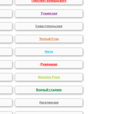
Проспект Вернадского
Тушинская
Севастопольская
Теплый Стан
Фили
Румянцево
Марьина Роща
Водный стадион
Нагатинская