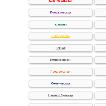
Красносельская
Полежаевская
Ховрино
Новогиреево
Южная
Тимирязевская
Профсоюзная
Семеновская
Цветной бульвар