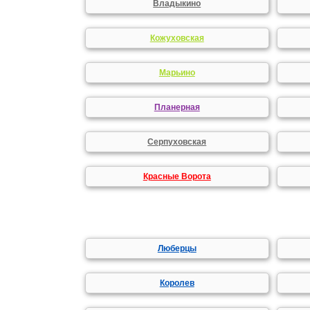
Владыкино
Кожуховская
Марьино
Планерная
Серпуховская
Красные Ворота
Люберцы
Королев