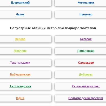
Дзержинский
Котельники
Чехов
Щелково
Популярные станции метро при подборе хостелов
Перово
Беговая
Люблино
Павелецкая
Текстильщики
Саларьево
Бабушкинская
Дубровка
Автозаводская
Рязанский проспект
ВДНХ
Волгоградский проспект