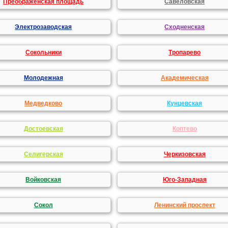
Преображенская площадь
Савеловская
Электрозаводская
Сходненская
Сокольники
Тропарево
Молодежная
Академическая
Медведково
Кунцевская
Достоевская
Коптево
Селигерская
Черкизовская
Войковская
Юго-Западная
Сокол
Ленинский проспект