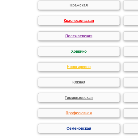
Пражская
Красносельская
Полежаевская
Ховрино
Новогиреево
Южная
Тимирязевская
Профсоюзная
Семеновская