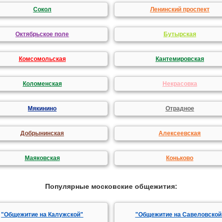
Сокол
Ленинский проспект
Октябрьское поле
Бутырская
Комсомольская
Кантемировская
Коломенская
Некрасовка
Мякинино
Отрадное
Добрынинская
Алексеевская
Маяковская
Коньково
Популярные московские общежития:
"Общежитие на Калужской"
"Общежитие на Савеловской