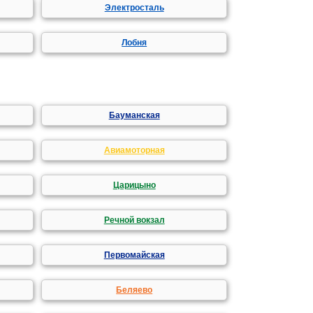
Электросталь
Лобня
Бауманская
Авиамоторная
Царицыно
Речной вокзал
Первомайская
Беляево