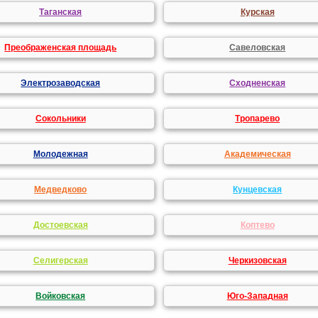
Таганская
Курская
Преображенская площадь
Савеловская
Электрозаводская
Сходненская
Сокольники
Тропарево
Молодежная
Академическая
Медведково
Кунцевская
Достоевская
Коптево
Селигерская
Черкизовская
Войковская
Юго-Западная