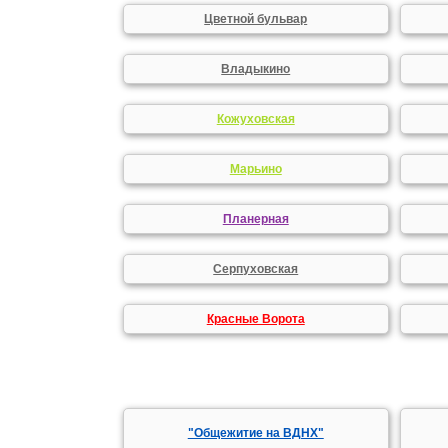
Цветной бульвар
Владыкино
Кожуховская
Марьино
Планерная
Серпуховская
Красные Ворота
"Общежитие на ВДНХ"