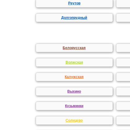
Реутов
Долгопрудный
Белорусская
Волжская
Калужская
Выхино
Кузьминки
Солнцево