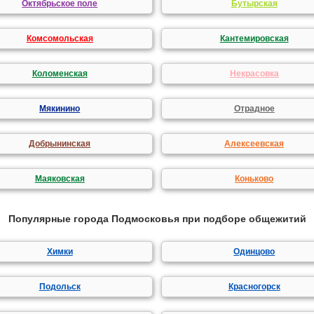
Октябрьское поле
Бутырская
Комсомольская
Кантемировская
Коломенская
Некрасовка
Мякинино
Отрадное
Добрынинская
Алексеевская
Маяковская
Коньково
Популярные города Подмосковья при подборе общежитий
Химки
Одинцово
Подольск
Красногорск