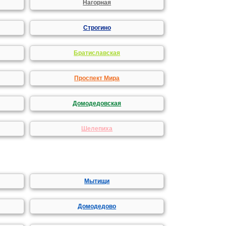
Нагорная
Строгино
Братиславская
Проспект Мира
Домодедовская
Шелепиха
Мытищи
Домодедово