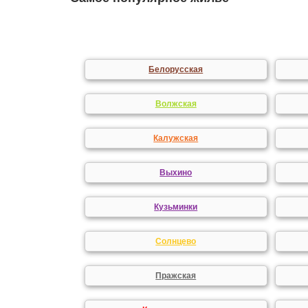
Белорусская
Волжская
Калужская
Выхино
Кузьминки
Солнцево
Пражская