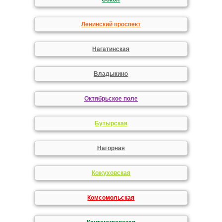
Ленинский проспект
Нагатинская
Владыкино
Октябрьское поле
Бутырская
Нагорная
Кожуховская
Комсомольская