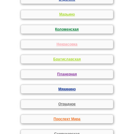
Марьино
Коломенская
Некрасовка
Братиславская
Планерная
Мякинино
Отрадное
Проспект Мира