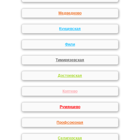
Медведково
Кунцевская
Фили
Тимирязевская
Достоевская
Коптево
Румянцево
Профсоюзная
Селигерская