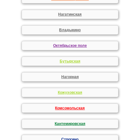
Нагатинская
Владыкино
Октябрьское поле
Бутырская
Нагорная
Кожуховская
Комсомольская
Кантемировская
Строгино