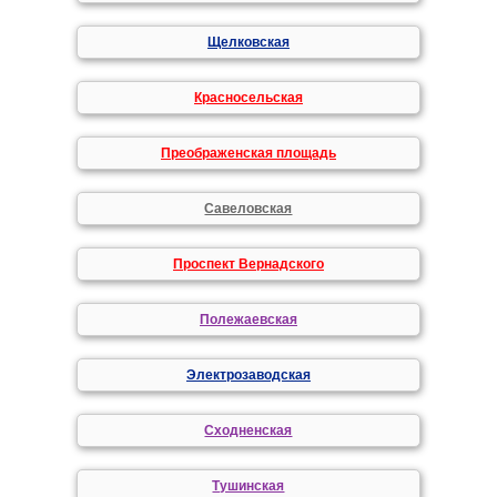
Щелковская
Красносельская
Преображенская площадь
Савеловская
Проспект Вернадского
Полежаевская
Электрозаводская
Сходненская
Тушинская