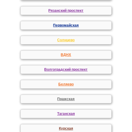
Рязанский проспект
Первомайская
Солнцево
ВДНХ
Волгоградский проспект
Беляево
Пражская
Таганская
Курская