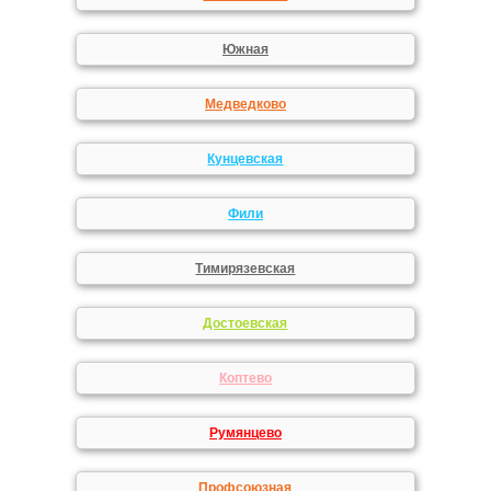
Южная
Медведково
Кунцевская
Фили
Тимирязевская
Достоевская
Коптево
Румянцево
Профсоюзная