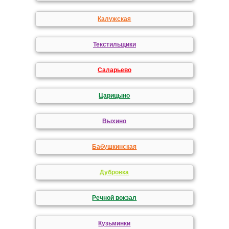
Калужская
Текстильщики
Саларьево
Царицыно
Выхино
Бабушкинская
Дубровка
Речной вокзал
Кузьминки