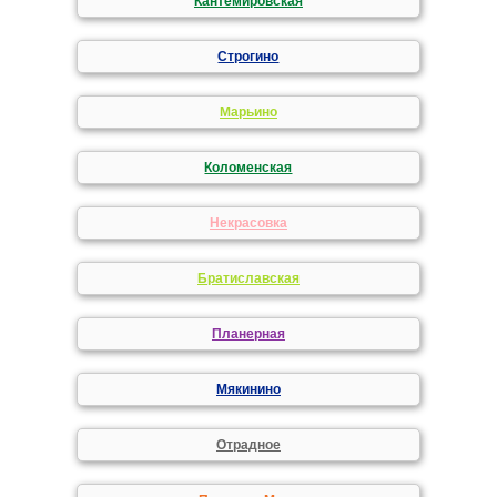
Кантемировская
Строгино
Марьино
Коломенская
Некрасовка
Братиславская
Планерная
Мякинино
Отрадное