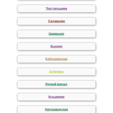
Текстильщики
Саларьево
Царицыно
Выхино
Бабушкинская
Дубровка
Речной вокзал
Кузьминки
Автозаводская