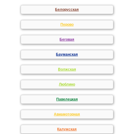
Белорусская
Перово
Беговая
Бауманская
Волжская
Люблино
Павелецкая
Авиамоторная
Калужская