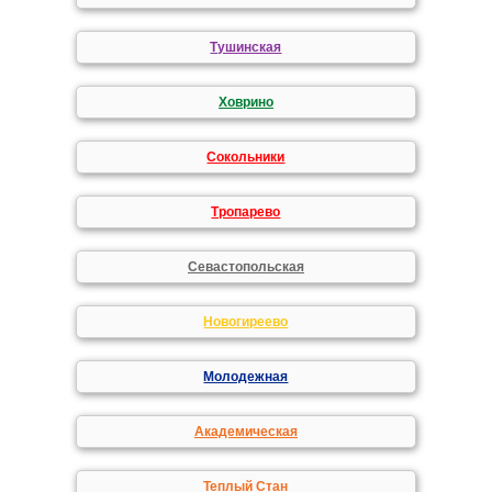
Тушинская
Ховрино
Сокольники
Тропарево
Севастопольская
Новогиреево
Молодежная
Академическая
Теплый Стан