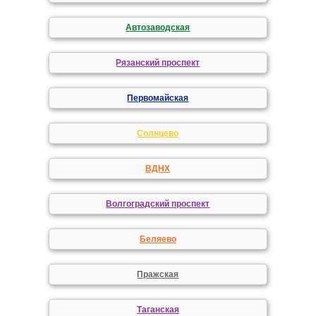
Автозаводская
Рязанский проспект
Первомайская
Солнцево
ВДНХ
Волгоградский проспект
Беляево
Пражская
Таганская