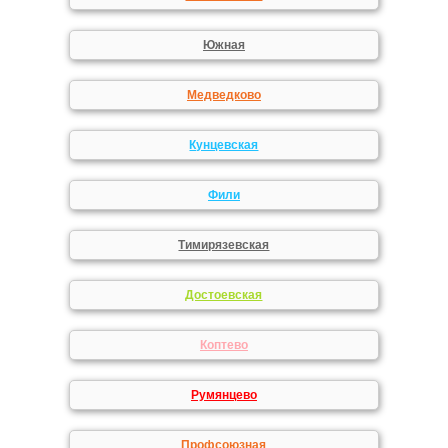
Южная
Медведково
Кунцевская
Фили
Тимирязевская
Достоевская
Коптево
Румянцево
Профсоюзная