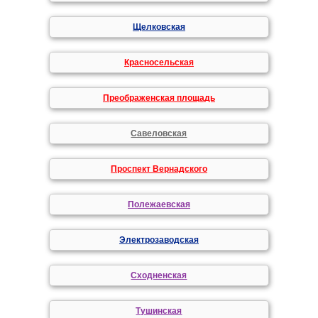
Щелковская
Красносельская
Преображенская площадь
Савеловская
Проспект Вернадского
Полежаевская
Электрозаводская
Сходненская
Тушинская