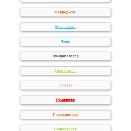
Медведково
Кунцевская
Фили
Тимирязевская
Достоевская
Коптево
Румянцево
Профсоюзная
Селигерская