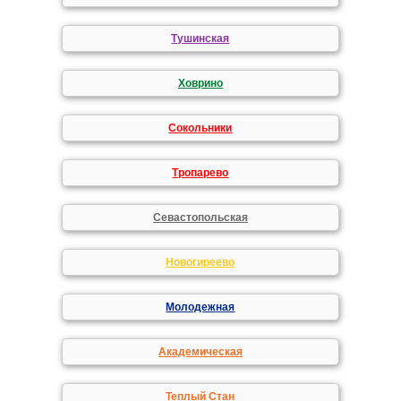
Тушинская
Ховрино
Сокольники
Тропарево
Севастопольская
Новогиреево
Молодежная
Академическая
Теплый Стан