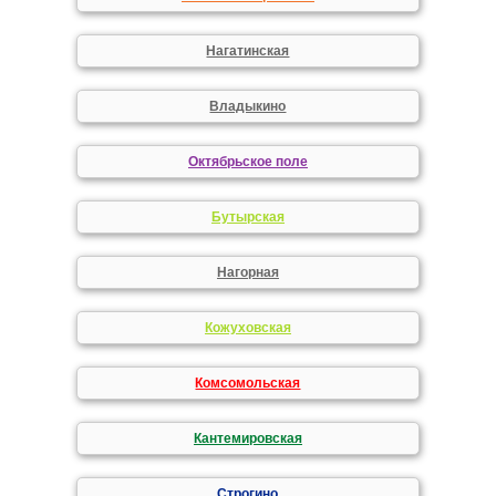
Нагатинская
Владыкино
Октябрьское поле
Бутырская
Нагорная
Кожуховская
Комсомольская
Кантемировская
Строгино