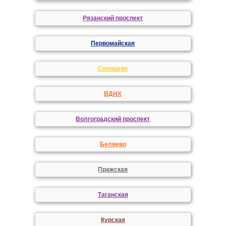
Рязанский проспект
Первомайская
Солнцево
ВДНХ
Волгоградский проспект
Беляево
Пражская
Таганская
Курская