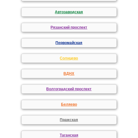
Автозаводская
Рязанский проспект
Первомайская
Солнцево
ВДНХ
Волгоградский проспект
Беляево
Пражская
Таганская