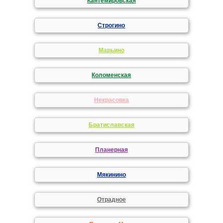
Кантемировская
Строгино
Марьино
Коломенская
Некрасовка
Братиславская
Планерная
Мякинино
Отрадное