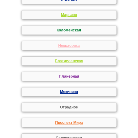
Марьино
Коломенская
Некрасовка
Братиславская
Планерная
Мякинино
Отрадное
Проспект Мира