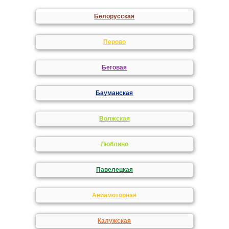
Белорусская
Перово
Беговая
Бауманская
Волжская
Люблино
Павелецкая
Авиамоторная
Калужская