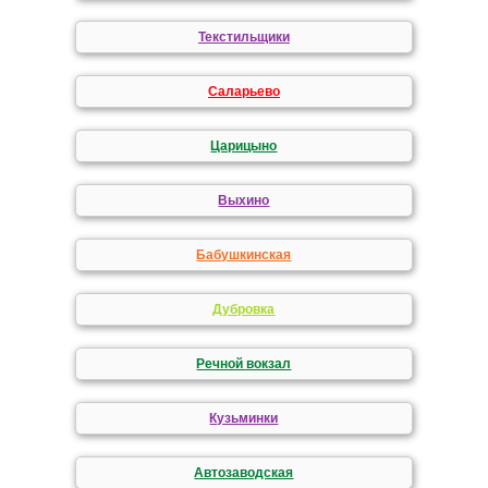
Текстильщики
Саларьево
Царицыно
Выхино
Бабушкинская
Дубровка
Речной вокзал
Кузьминки
Автозаводская