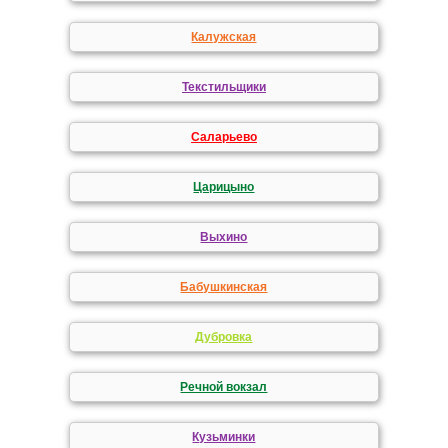
Калужская
Текстильщики
Саларьево
Царицыно
Выхино
Бабушкинская
Дубровка
Речной вокзал
Кузьминки