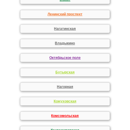
Ленинский проспект
Нагатинская
Владыкино
Октябрьское поле
Бутырская
Нагорная
Кожуховская
Комсомольская