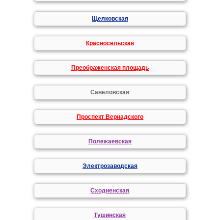
Щелковская
Красносельская
Преображенская площадь
Савеловская
Проспект Вернадского
Полежаевская
Электрозаводская
Сходненская
Тушинская