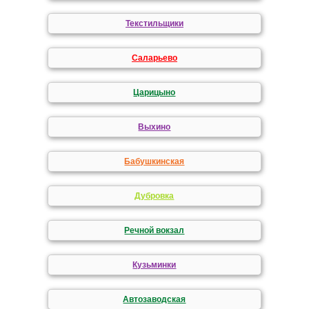
Текстильщики
Саларьево
Царицыно
Выхино
Бабушкинская
Дубровка
Речной вокзал
Кузьминки
Автозаводская