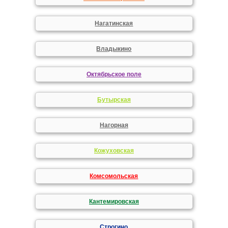
Нагатинская
Владыкино
Октябрьское поле
Бутырская
Нагорная
Кожуховская
Комсомольская
Кантемировская
Строгино