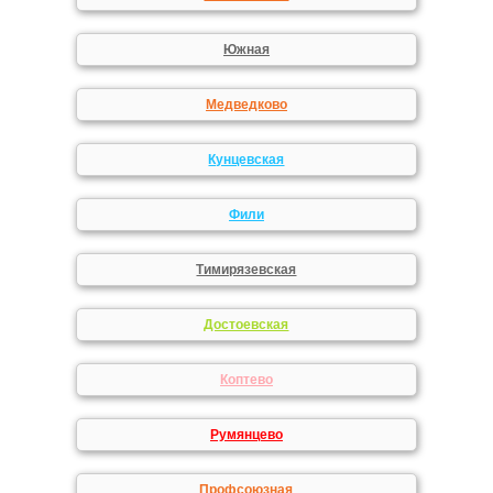
Южная
Медведково
Кунцевская
Фили
Тимирязевская
Достоевская
Коптево
Румянцево
Профсоюзная