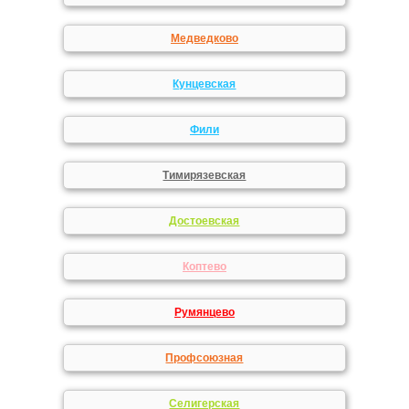
Медведково
Кунцевская
Фили
Тимирязевская
Достоевская
Коптево
Румянцево
Профсоюзная
Селигерская