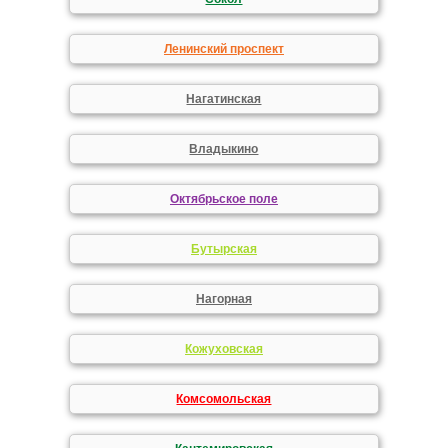
Ленинский проспект
Нагатинская
Владыкино
Октябрьское поле
Бутырская
Нагорная
Кожуховская
Комсомольская