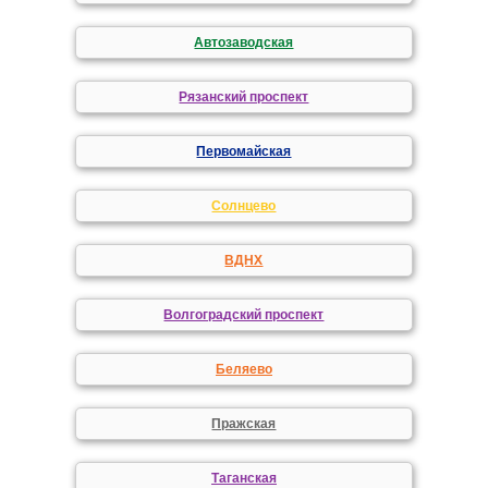
Автозаводская
Рязанский проспект
Первомайская
Солнцево
ВДНХ
Волгоградский проспект
Беляево
Пражская
Таганская