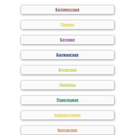
Белорусская
Перово
Беговая
Бауманская
Волжская
Люблино
Павелецкая
Авиамоторная
Калужская