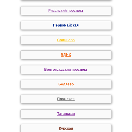
Рязанский проспект
Первомайская
Солнцево
ВДНХ
Волгоградский проспект
Беляево
Пражская
Таганская
Курская