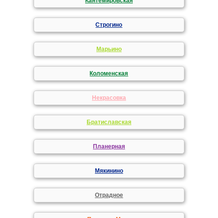
Кантемировская
Строгино
Марьино
Коломенская
Некрасовка
Братиславская
Планерная
Мякинино
Отрадное