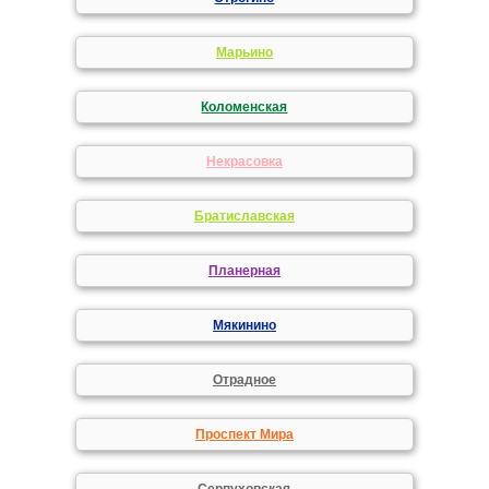
Марьино
Коломенская
Некрасовка
Братиславская
Планерная
Мякинино
Отрадное
Проспект Мира