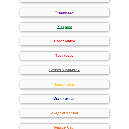
Тушинская
Ховрино
Сокольники
Тропарево
Севастопольская
Новогиреево
Молодежная
Академическая
Теплый Стан