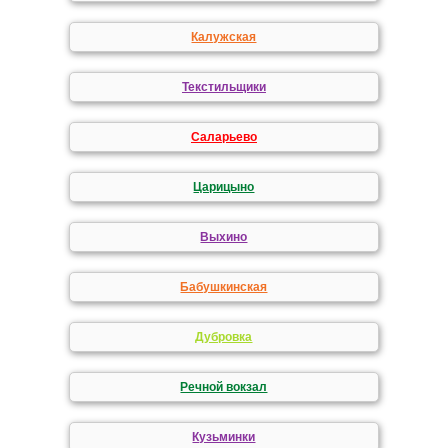
Калужская
Текстильщики
Саларьево
Царицыно
Выхино
Бабушкинская
Дубровка
Речной вокзал
Кузьминки