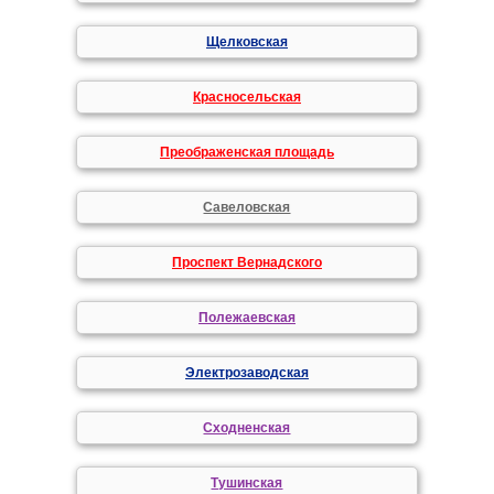
Щелковская
Красносельская
Преображенская площадь
Савеловская
Проспект Вернадского
Полежаевская
Электрозаводская
Сходненская
Тушинская