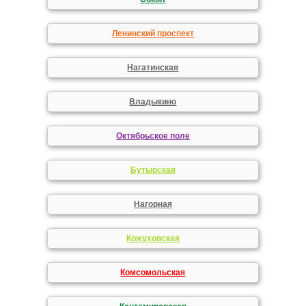
Ленинский проспект
Нагатинская
Владыкино
Октябрьское поле
Бутырская
Нагорная
Кожуховская
Комсомольская