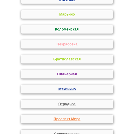
Марьино
Коломенская
Некрасовка
Братиславская
Планерная
Мякинино
Отрадное
Проспект Мира