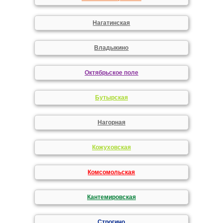
Нагатинская
Владыкино
Октябрьское поле
Бутырская
Нагорная
Кожуховская
Комсомольская
Кантемировская
Строгино