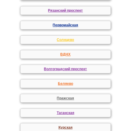
Рязанский проспект
Первомайская
Солнцево
ВДНХ
Волгоградский проспект
Беляево
Пражская
Таганская
Курская