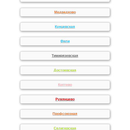
Медведково
Кунцевская
Фили
Тимирязевская
Достоевская
Коптево
Румянцево
Профсоюзная
Селигерская