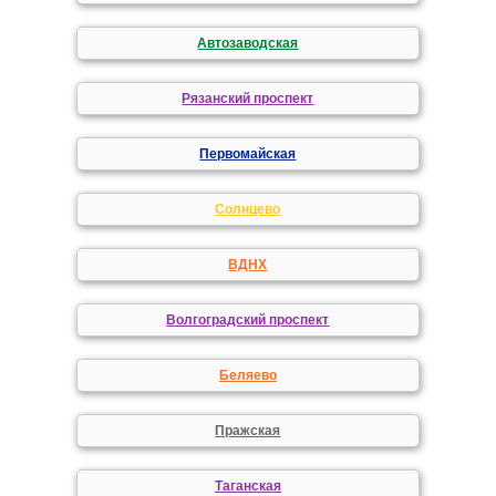
Автозаводская
Рязанский проспект
Первомайская
Солнцево
ВДНХ
Волгоградский проспект
Беляево
Пражская
Таганская