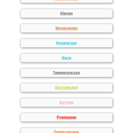
Южная
Медведково
Кунцевская
Фили
Тимирязевская
Достоевская
Коптево
Румянцево
Профсоюзная