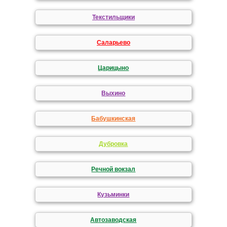
Текстильщики
Саларьево
Царицыно
Выхино
Бабушкинская
Дубровка
Речной вокзал
Кузьминки
Автозаводская