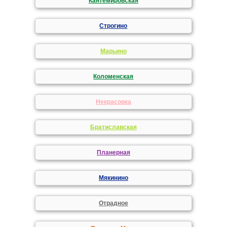
Кантемировская
Строгино
Марьино
Коломенская
Некрасовка
Братиславская
Планерная
Мякинино
Отрадное