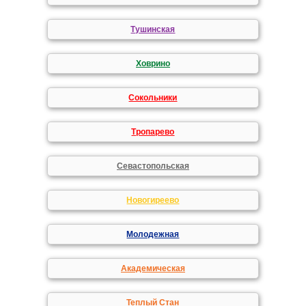
Тушинская
Ховрино
Сокольники
Тропарево
Севастопольская
Новогиреево
Молодежная
Академическая
Теплый Стан