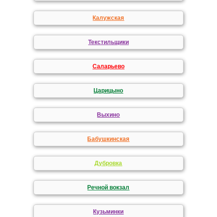
Калужская
Текстильщики
Саларьево
Царицыно
Выхино
Бабушкинская
Дубровка
Речной вокзал
Кузьминки