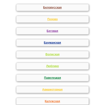
Белорусская
Перово
Беговая
Бауманская
Волжская
Люблино
Павелецкая
Авиамоторная
Калужская