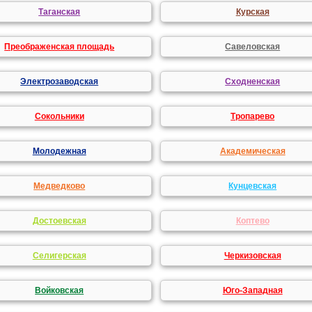
Таганская
Курская
Преображенская площадь
Савеловская
Электрозаводская
Сходненская
Сокольники
Тропарево
Молодежная
Академическая
Медведково
Кунцевская
Достоевская
Коптево
Селигерская
Черкизовская
Войковская
Юго-Западная