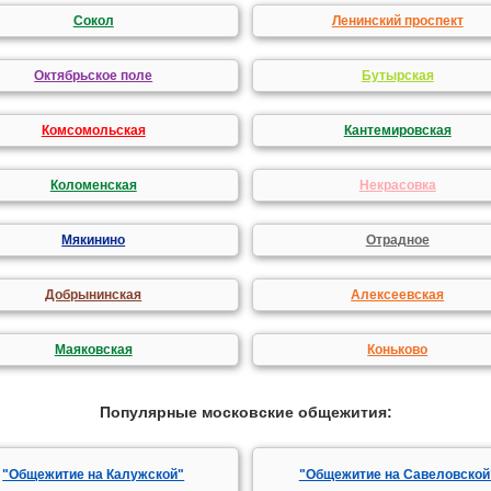
Сокол
Ленинский проспект
Октябрьское поле
Бутырская
Комсомольская
Кантемировская
Коломенская
Некрасовка
Мякинино
Отрадное
Добрынинская
Алексеевская
Маяковская
Коньково
Популярные московские общежития:
"Общежитие на Калужской"
"Общежитие на Савеловской