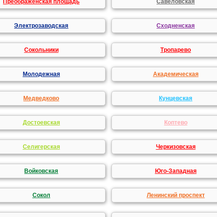
Преображенская площадь
Савеловская
Электрозаводская
Сходненская
Сокольники
Тропарево
Молодежная
Академическая
Медведково
Кунцевская
Достоевская
Коптево
Селигерская
Черкизовская
Войковская
Юго-Западная
Сокол
Ленинский проспект