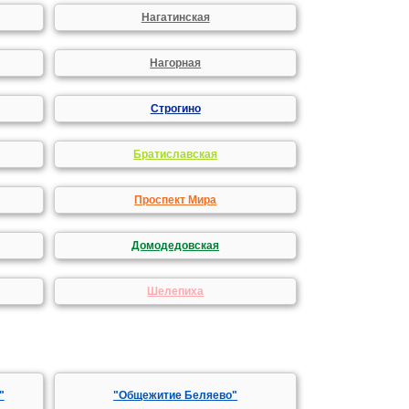
Нагатинская
Нагорная
Строгино
Братиславская
Проспект Мира
Домодедовская
Шелепиха
"
"Общежитие Беляево"