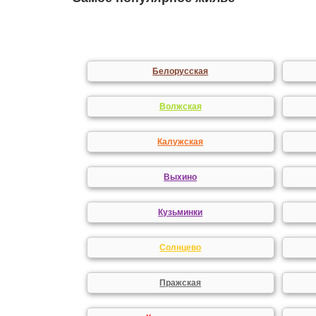
Белорусская
Волжская
Калужская
Выхино
Кузьминки
Солнцево
Пражская