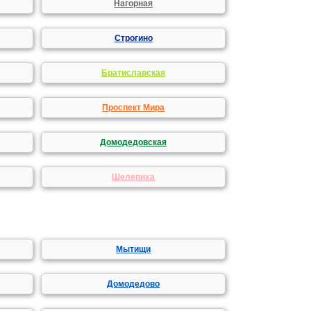
Нагорная
Строгино
Братиславская
Проспект Мира
Домодедовская
Шелепиха
Мытищи
Домодедово