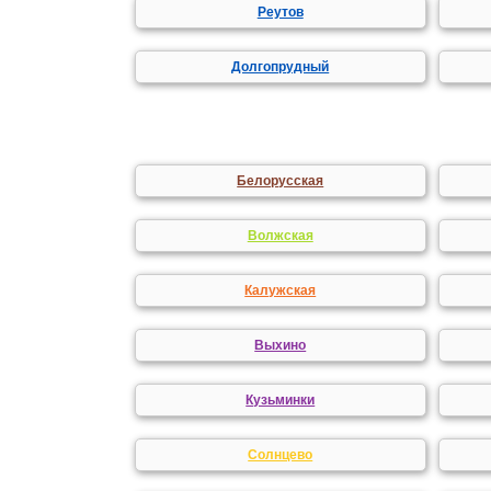
Реутов
Долгопрудный
Белорусская
Волжская
Калужская
Выхино
Кузьминки
Солнцево