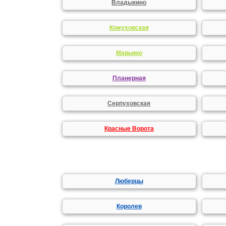
Владыкино
Кожуховская
Марьино
Планерная
Серпуховская
Красные Ворота
Люберцы
Королев