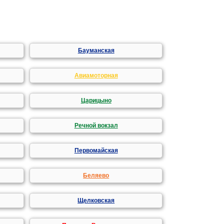
Бауманская
Авиамоторная
Царицыно
Речной вокзал
Первомайская
Беляево
Щелковская