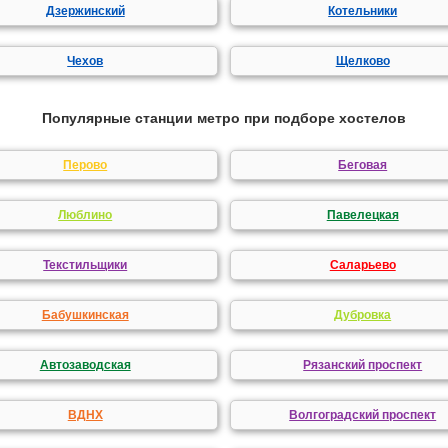
Дзержинский
Котельники
Чехов
Щелково
Популярные станции метро при подборе хостелов
Перово
Беговая
Люблино
Павелецкая
Текстильщики
Саларьево
Бабушкинская
Дубровка
Автозаводская
Рязанский проспект
ВДНХ
Волгоградский проспект