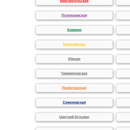
Красносельская
Полежаевская
Ховрино
Новогиреево
Южная
Тимирязевская
Профсоюзная
Семеновская
Цветной бульвар