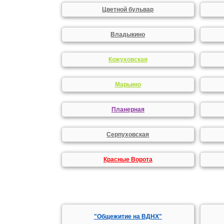
Цветной бульвар
Владыкино
Кожуховская
Марьино
Планерная
Серпуховская
Красные Ворота
"Общежитие на ВДНХ"