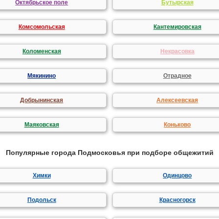
Октябрьское поле
Бутырская
Комсомольская
Кантемировская
Коломенская
Некрасовка
Мякинино
Отрадное
Добрынинская
Алексеевская
Маяковская
Коньково
Популярные города Подмосковья при подборе общежитий
Химки
Одинцово
Подольск
Красногорск