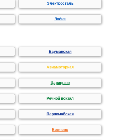
Электросталь
Лобня
Бауманская
Авиамоторная
Царицыно
Речной вокзал
Первомайская
Беляево