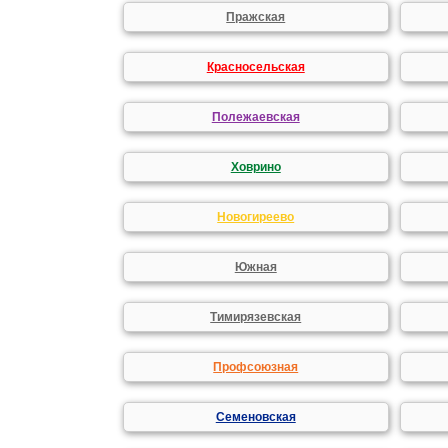
Пражская
Красносельская
Полежаевская
Ховрино
Новогиреево
Южная
Тимирязевская
Профсоюзная
Семеновская