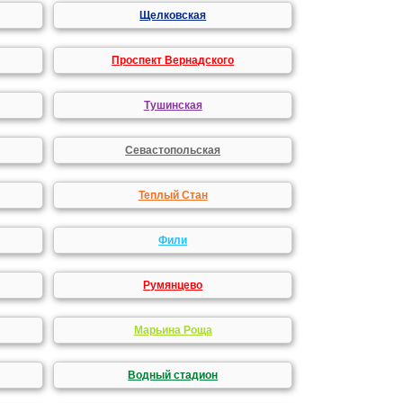
Щелковская
Проспект Вернадского
Тушинская
Севастопольская
Теплый Стан
Фили
Румянцево
Марьина Роща
Водный стадион