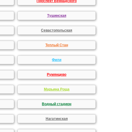
Проспект Вернадского
Тушинская
Севастопольская
Теплый Стан
Фили
Румянцево
Марьина Роща
Водный стадион
Нагатинская