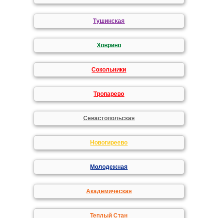
Тушинская
Ховрино
Сокольники
Тропарево
Севастопольская
Новогиреево
Молодежная
Академическая
Теплый Стан