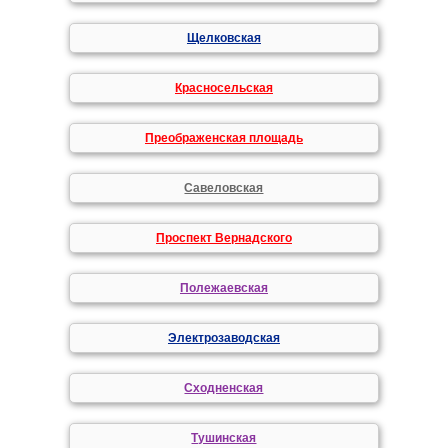
Щелковская
Красносельская
Преображенская площадь
Савеловская
Проспект Вернадского
Полежаевская
Электрозаводская
Сходненская
Тушинская