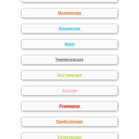
Медведково
Кунцевская
Фили
Тимирязевская
Достоевская
Коптево
Румянцево
Профсоюзная
Селигерская