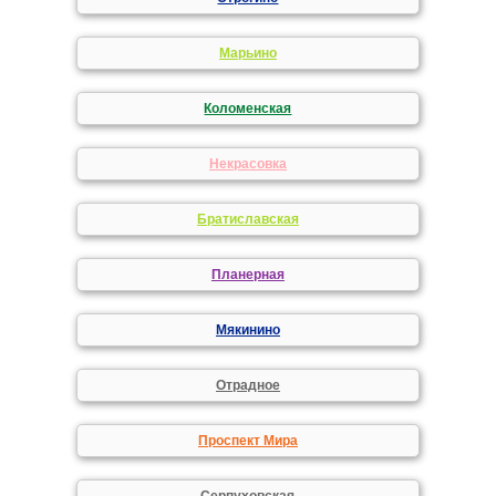
Марьино
Коломенская
Некрасовка
Братиславская
Планерная
Мякинино
Отрадное
Проспект Мира