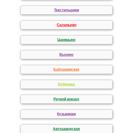
Текстильщики
Саларьево
Царицыно
Выхино
Бабушкинская
Дубровка
Речной вокзал
Кузьминки
Автозаводская