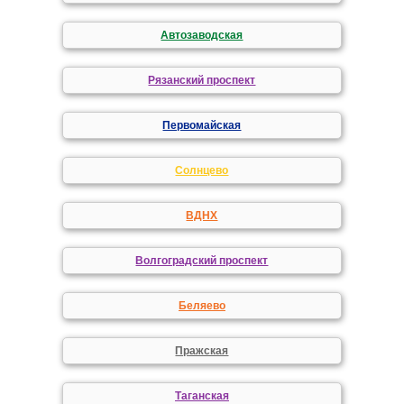
Автозаводская
Рязанский проспект
Первомайская
Солнцево
ВДНХ
Волгоградский проспект
Беляево
Пражская
Таганская