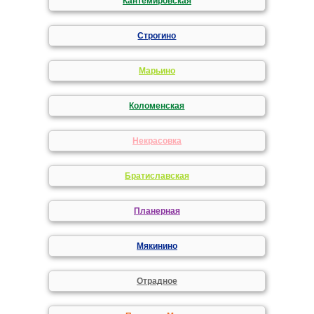
Кантемировская
Строгино
Марьино
Коломенская
Некрасовка
Братиславская
Планерная
Мякинино
Отрадное