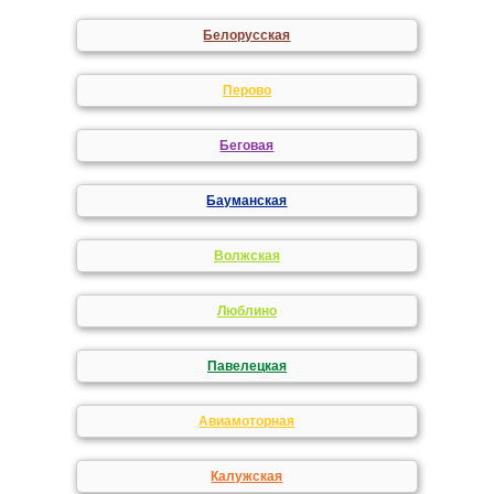
Белорусская
Перово
Беговая
Бауманская
Волжская
Люблино
Павелецкая
Авиамоторная
Калужская