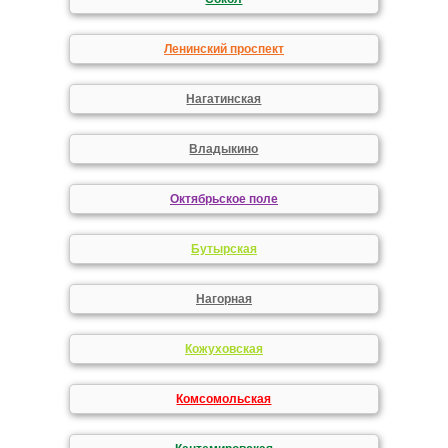
Ленинский проспект
Нагатинская
Владыкино
Октябрьское поле
Бутырская
Нагорная
Кожуховская
Комсомольская