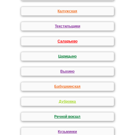
Калужская
Текстильщики
Саларьево
Царицыно
Выхино
Бабушкинская
Дубровка
Речной вокзал
Кузьминки