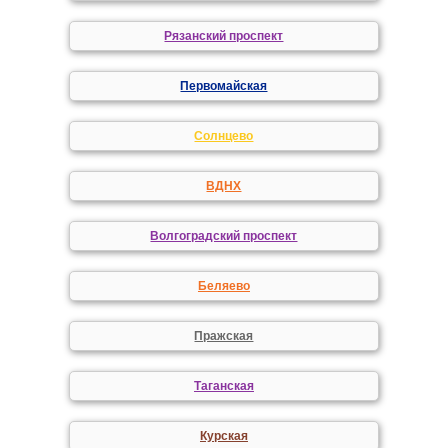
Рязанский проспект
Первомайская
Солнцево
ВДНХ
Волгоградский проспект
Беляево
Пражская
Таганская
Курская