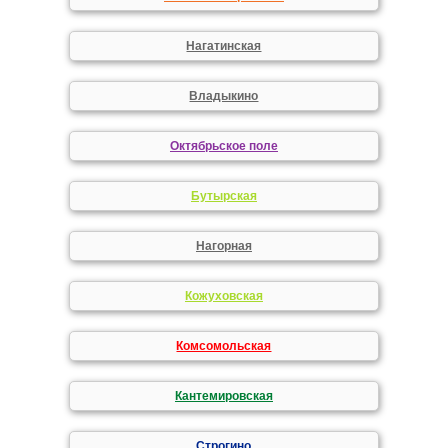
Нагатинская
Владыкино
Октябрьское поле
Бутырская
Нагорная
Кожуховская
Комсомольская
Кантемировская
Строгино