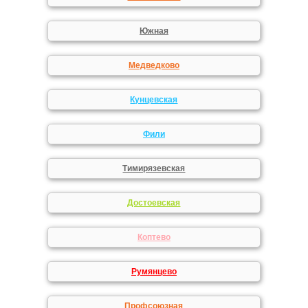
Южная
Медведково
Кунцевская
Фили
Тимирязевская
Достоевская
Коптево
Румянцево
Профсоюзная