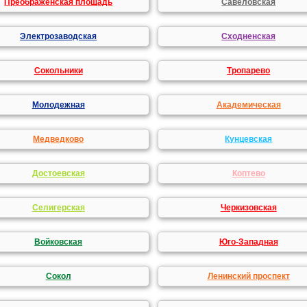
Преображенская площадь
Савеловская
Электрозаводская
Сходненская
Сокольники
Тропарево
Молодежная
Академическая
Медведково
Кунцевская
Достоевская
Коптево
Селигерская
Черкизовская
Войковская
Юго-Западная
Сокол
Ленинский проспект