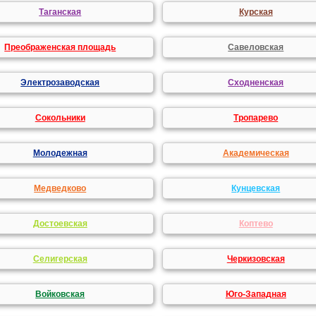
Таганская
Курская
Преображенская площадь
Савеловская
Электрозаводская
Сходненская
Сокольники
Тропарево
Молодежная
Академическая
Медведково
Кунцевская
Достоевская
Коптево
Селигерская
Черкизовская
Войковская
Юго-Западная