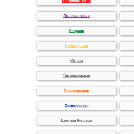
Красносельская
Полежаевская
Ховрино
Новогиреево
Южная
Тимирязевская
Профсоюзная
Семеновская
Цветной бульвар