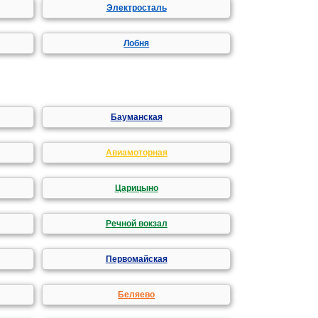
Электросталь
Лобня
Бауманская
Авиамоторная
Царицыно
Речной вокзал
Первомайская
Беляево