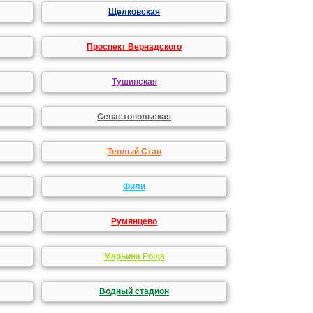
Щелковская
Проспект Вернадского
Тушинская
Севастопольская
Теплый Стан
Фили
Румянцево
Марьина Роща
Водный стадион