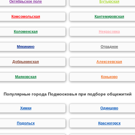
Октябрьское поле
Бутырская
Комсомольская
Кантемировская
Коломенская
Некрасовка
Мякинино
Отрадное
Добрынинская
Алексеевская
Маяковская
Коньково
Популярные города Подмосковья при подборе общежитий
Химки
Одинцово
Подольск
Красногорск