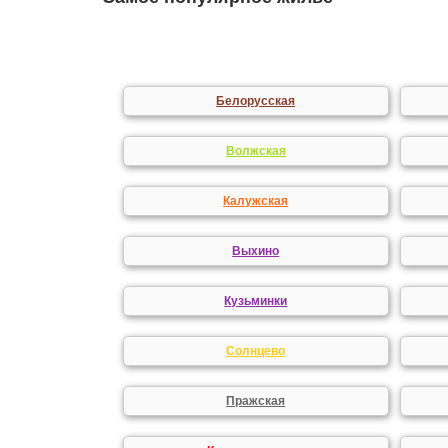
Белорусская
Волжская
Калужская
Выхино
Кузьминки
Солнцево
Пражская