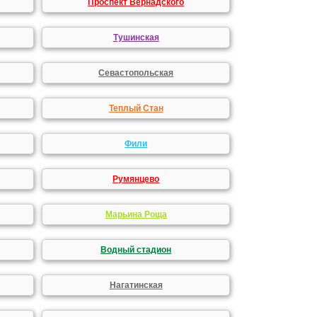
Проспект Вернадского
Тушинская
Севастопольская
Теплый Стан
Фили
Румянцево
Марьина Роща
Водный стадион
Нагатинская