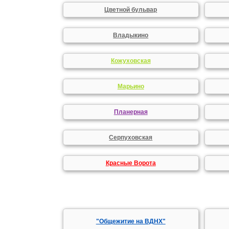
Цветной бульвар
Владыкино
Кожуховская
Марьино
Планерная
Серпуховская
Красные Ворота
"Общежитие на ВДНХ"