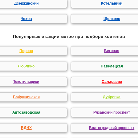
Дзержинский
Котельники
Чехов
Щелково
Популярные станции метро при подборе хостелов
Перово
Беговая
Люблино
Павелецкая
Текстильщики
Саларьево
Бабушкинская
Дубровка
Автозаводская
Рязанский проспект
ВДНХ
Волгоградский проспект