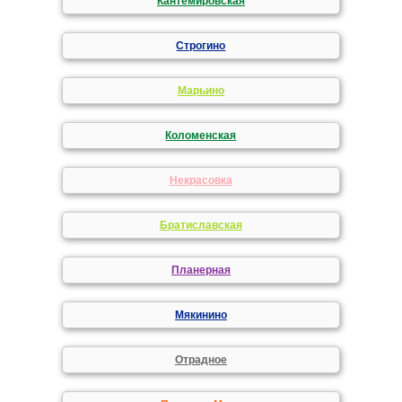
Кантемировская
Строгино
Марьино
Коломенская
Некрасовка
Братиславская
Планерная
Мякинино
Отрадное