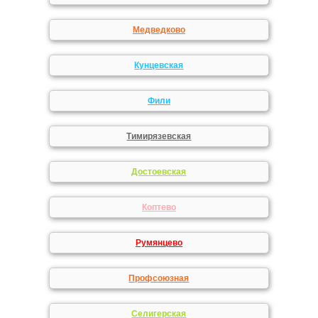
Медведково
Кунцевская
Фили
Тимирязевская
Достоевская
Коптево
Румянцево
Профсоюзная
Селигерская