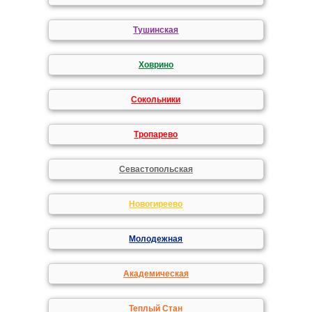
Тушинская
Ховрино
Сокольники
Тропарево
Севастопольская
Новогиреево
Молодежная
Академическая
Теплый Стан