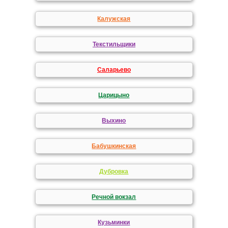
Калужская
Текстильщики
Саларьево
Царицыно
Выхино
Бабушкинская
Дубровка
Речной вокзал
Кузьминки