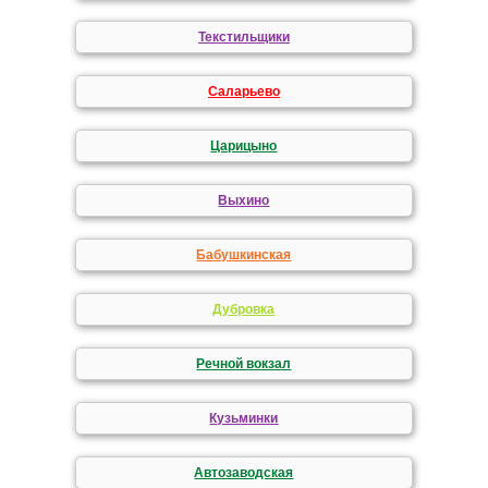
Текстильщики
Саларьево
Царицыно
Выхино
Бабушкинская
Дубровка
Речной вокзал
Кузьминки
Автозаводская