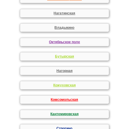
Нагатинская
Владыкино
Октябрьское поле
Бутырская
Нагорная
Кожуховская
Комсомольская
Кантемировская
Строгино