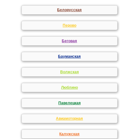
Белорусская
Перово
Беговая
Бауманская
Волжская
Люблино
Павелецкая
Авиамоторная
Калужская