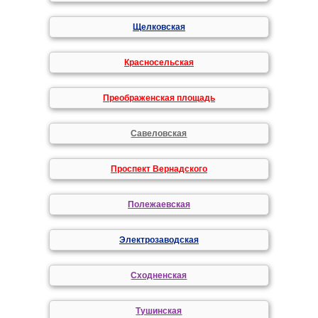
Щелковская
Красносельская
Преображенская площадь
Савеловская
Проспект Вернадского
Полежаевская
Электрозаводская
Сходненская
Тушинская