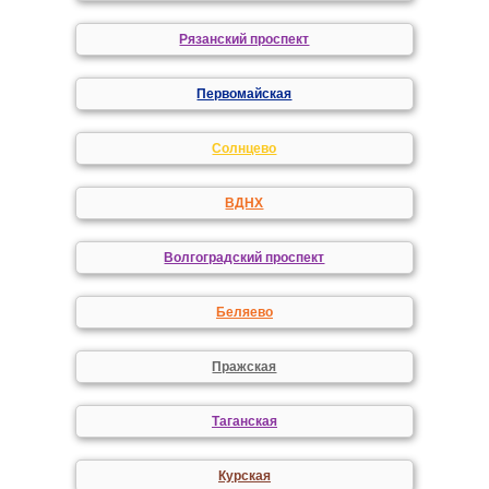
Рязанский проспект
Первомайская
Солнцево
ВДНХ
Волгоградский проспект
Беляево
Пражская
Таганская
Курская