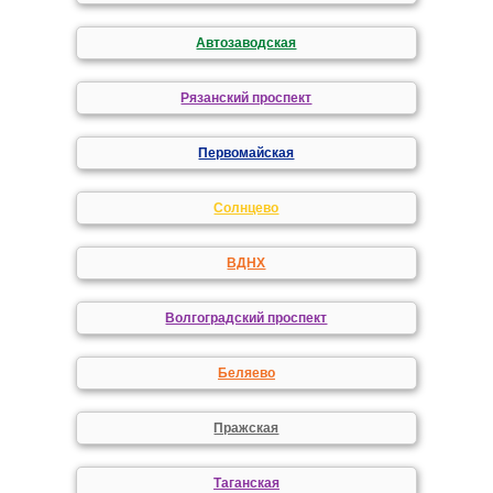
Автозаводская
Рязанский проспект
Первомайская
Солнцево
ВДНХ
Волгоградский проспект
Беляево
Пражская
Таганская