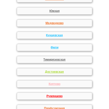
Южная
Медведково
Кунцевская
Фили
Тимирязевская
Достоевская
Коптево
Румянцево
Профсоюзная