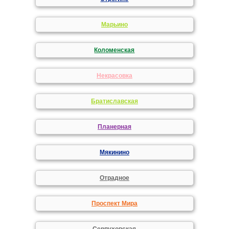
Марьино
Коломенская
Некрасовка
Братиславская
Планерная
Мякинино
Отрадное
Проспект Мира