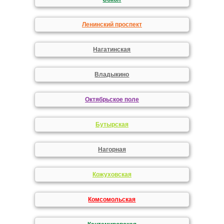
Ленинский проспект
Нагатинская
Владыкино
Октябрьское поле
Бутырская
Нагорная
Кожуховская
Комсомольская