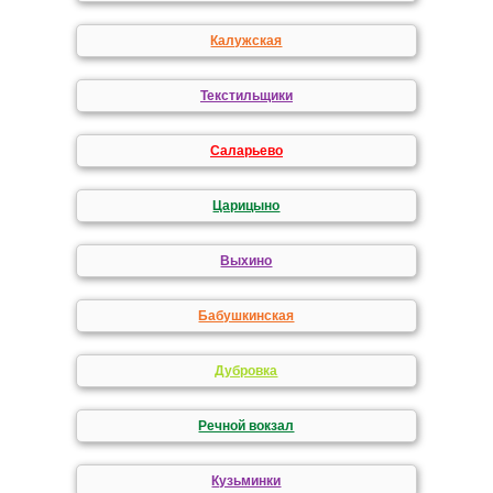
Калужская
Текстильщики
Саларьево
Царицыно
Выхино
Бабушкинская
Дубровка
Речной вокзал
Кузьминки