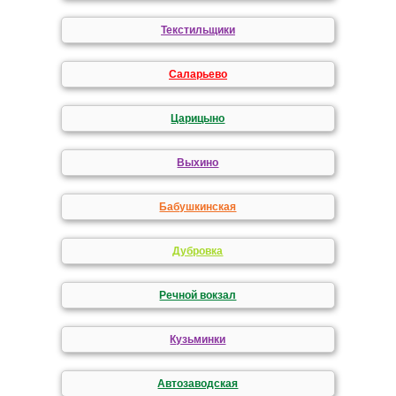
Текстильщики
Саларьево
Царицыно
Выхино
Бабушкинская
Дубровка
Речной вокзал
Кузьминки
Автозаводская