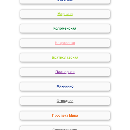
Марьино
Коломенская
Некрасовка
Братиславская
Планерная
Мякинино
Отрадное
Проспект Мира