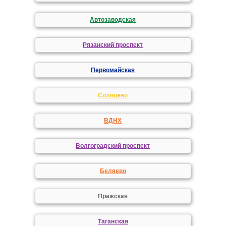
Автозаводская
Рязанский проспект
Первомайская
Солнцево
ВДНХ
Волгоградский проспект
Беляево
Пражская
Таганская