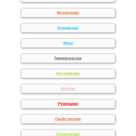
Медведково
Кунцевская
Фили
Тимирязевская
Достоевская
Коптево
Румянцево
Профсоюзная
Селигерская