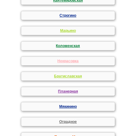
Кантемировская
Строгино
Марьино
Коломенская
Некрасовка
Братиславская
Планерная
Мякинино
Отрадное