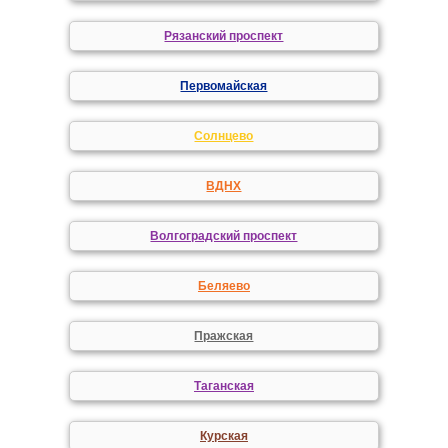
Рязанский проспект
Первомайская
Солнцево
ВДНХ
Волгоградский проспект
Беляево
Пражская
Таганская
Курская