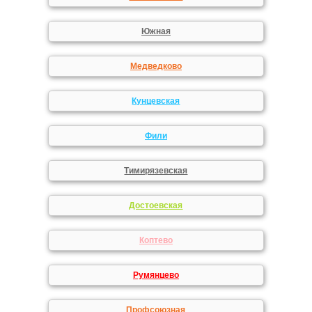
Южная
Медведково
Кунцевская
Фили
Тимирязевская
Достоевская
Коптево
Румянцево
Профсоюзная