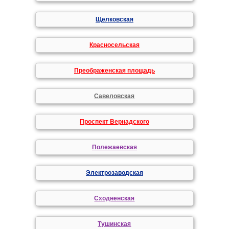
Щелковская
Красносельская
Преображенская площадь
Савеловская
Проспект Вернадского
Полежаевская
Электрозаводская
Сходненская
Тушинская