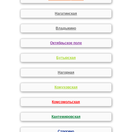
Нагатинская
Владыкино
Октябрьское поле
Бутырская
Нагорная
Кожуховская
Комсомольская
Кантемировская
Строгино