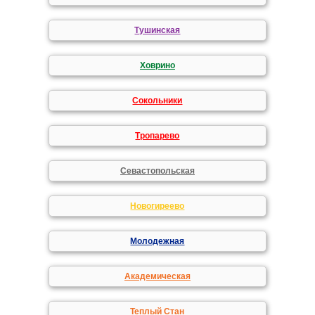
Тушинская
Ховрино
Сокольники
Тропарево
Севастопольская
Новогиреево
Молодежная
Академическая
Теплый Стан