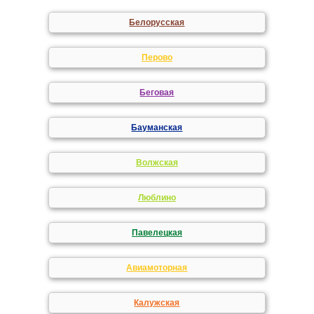
Белорусская
Перово
Беговая
Бауманская
Волжская
Люблино
Павелецкая
Авиамоторная
Калужская