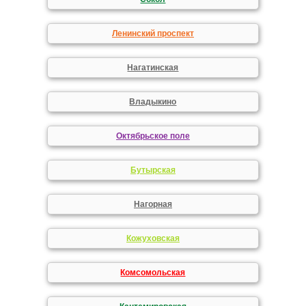
Ленинский проспект
Нагатинская
Владыкино
Октябрьское поле
Бутырская
Нагорная
Кожуховская
Комсомольская