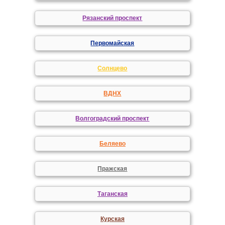
Рязанский проспект
Первомайская
Солнцево
ВДНХ
Волгоградский проспект
Беляево
Пражская
Таганская
Курская