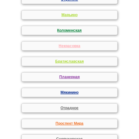
Марьино
Коломенская
Некрасовка
Братиславская
Планерная
Мякинино
Отрадное
Проспект Мира