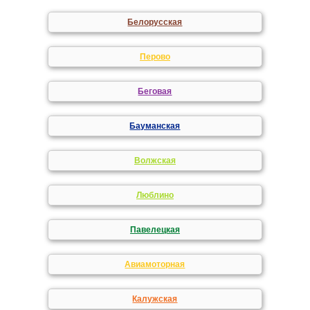
Белорусская
Перово
Беговая
Бауманская
Волжская
Люблино
Павелецкая
Авиамоторная
Калужская