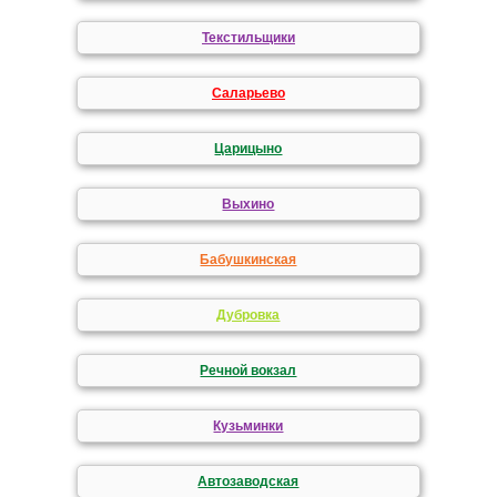
Текстильщики
Саларьево
Царицыно
Выхино
Бабушкинская
Дубровка
Речной вокзал
Кузьминки
Автозаводская