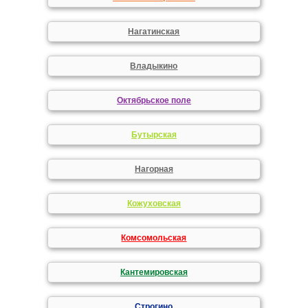
Нагатинская
Владыкино
Октябрьское поле
Бутырская
Нагорная
Кожуховская
Комсомольская
Кантемировская
Строгино