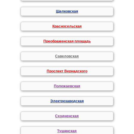
Щелковская
Красносельская
Преображенская площадь
Савеловская
Проспект Вернадского
Полежаевская
Электрозаводская
Сходненская
Тушинская