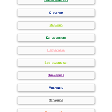
Кантемировская
Строгино
Марьино
Коломенская
Некрасовка
Братиславская
Планерная
Мякинино
Отрадное