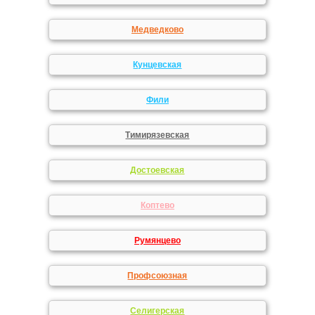
Медведково
Кунцевская
Фили
Тимирязевская
Достоевская
Коптево
Румянцево
Профсоюзная
Селигерская