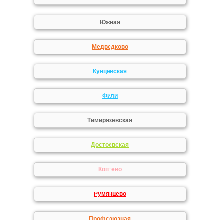
Южная
Медведково
Кунцевская
Фили
Тимирязевская
Достоевская
Коптево
Румянцево
Профсоюзная