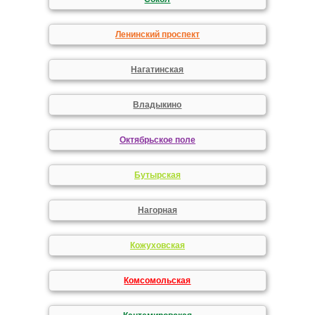
Ленинский проспект
Нагатинская
Владыкино
Октябрьское поле
Бутырская
Нагорная
Кожуховская
Комсомольская