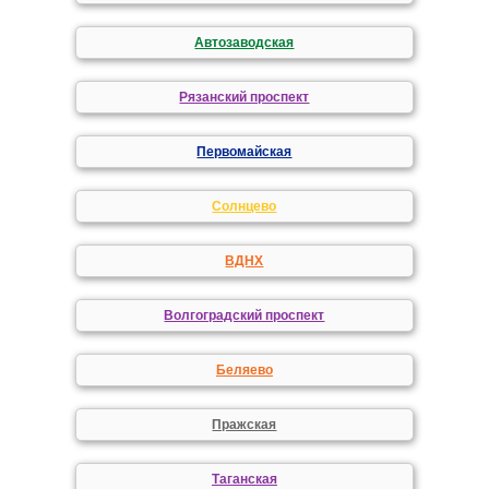
Автозаводская
Рязанский проспект
Первомайская
Солнцево
ВДНХ
Волгоградский проспект
Беляево
Пражская
Таганская