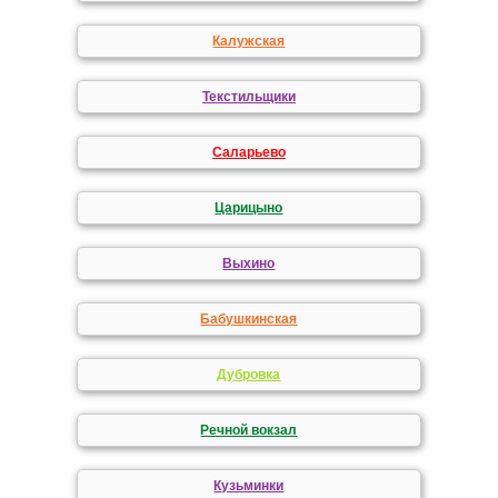
Калужская
Текстильщики
Саларьево
Царицыно
Выхино
Бабушкинская
Дубровка
Речной вокзал
Кузьминки