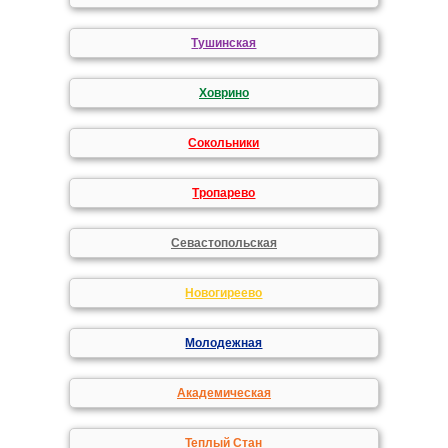
Тушинская
Ховрино
Сокольники
Тропарево
Севастопольская
Новогиреево
Молодежная
Академическая
Теплый Стан