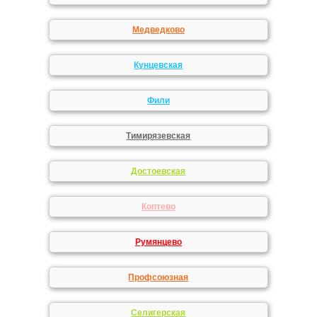
Медведково
Кунцевская
Фили
Тимирязевская
Достоевская
Коптево
Румянцево
Профсоюзная
Селигерская