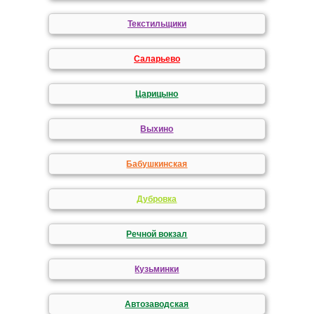
Текстильщики
Саларьево
Царицыно
Выхино
Бабушкинская
Дубровка
Речной вокзал
Кузьминки
Автозаводская