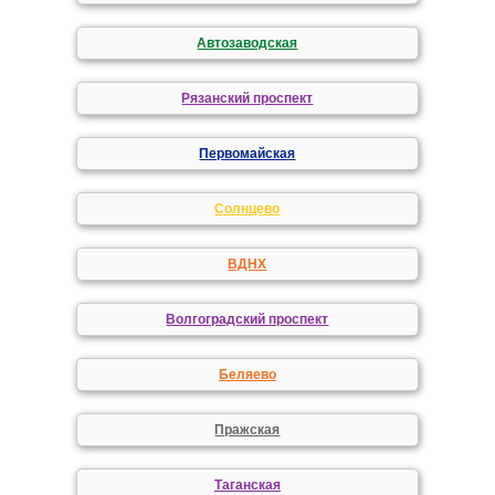
Автозаводская
Рязанский проспект
Первомайская
Солнцево
ВДНХ
Волгоградский проспект
Беляево
Пражская
Таганская