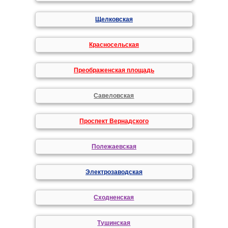
Щелковская
Красносельская
Преображенская площадь
Савеловская
Проспект Вернадского
Полежаевская
Электрозаводская
Сходненская
Тушинская