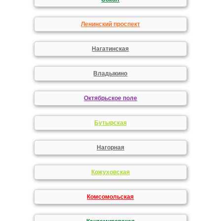
Ленинский проспект
Нагатинская
Владыкино
Октябрьское поле
Бутырская
Нагорная
Кожуховская
Комсомольская