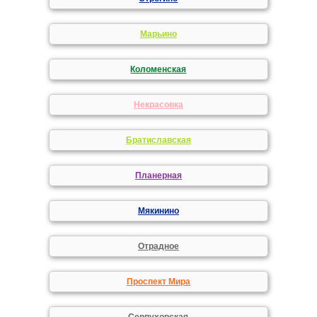
Марьино
Коломенская
Некрасовка
Братиславская
Планерная
Мякинино
Отрадное
Проспект Мира