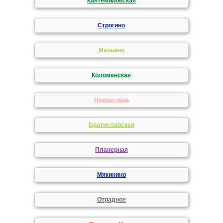
Кантемировская
Строгино
Марьино
Коломенская
Некрасовка
Братиславская
Планерная
Мякинино
Отрадное