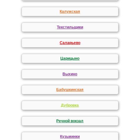
Калужская
Текстильщики
Саларьево
Царицыно
Выхино
Бабушкинская
Дубровка
Речной вокзал
Кузьминки