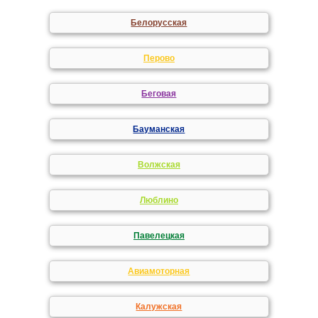
Белорусская
Перово
Беговая
Бауманская
Волжская
Люблино
Павелецкая
Авиамоторная
Калужская