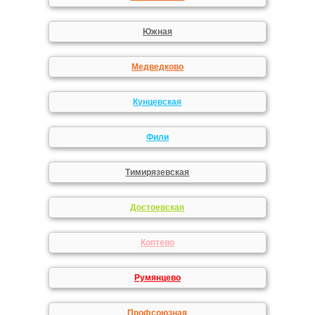
Южная
Медведково
Кунцевская
Фили
Тимирязевская
Достоевская
Коптево
Румянцево
Профсоюзная