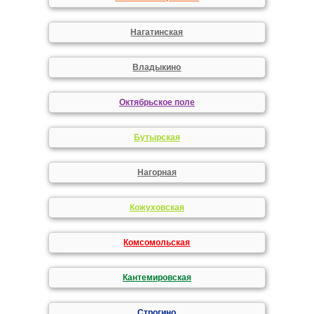
Нагатинская
Владыкино
Октябрьское поле
Бутырская
Нагорная
Кожуховская
Комсомольская
Кантемировская
Строгино