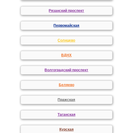
Рязанский проспект
Первомайская
Солнцево
ВДНХ
Волгоградский проспект
Беляево
Пражская
Таганская
Курская