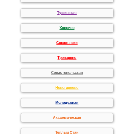
Тушинская
Ховрино
Сокольники
Тропарево
Севастопольская
Новогиреево
Молодежная
Академическая
Теплый Стан