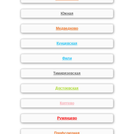
Южная
Медведково
Кунцевская
Фили
Тимирязевская
Достоевская
Коптево
Румянцево
Профсоюзная