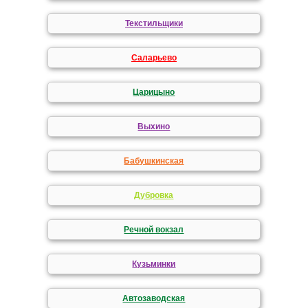
Текстильщики
Саларьево
Царицыно
Выхино
Бабушкинская
Дубровка
Речной вокзал
Кузьминки
Автозаводская