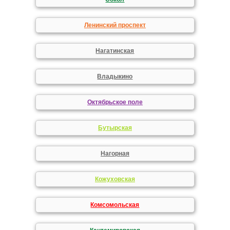
Ленинский проспект
Нагатинская
Владыкино
Октябрьское поле
Бутырская
Нагорная
Кожуховская
Комсомольская