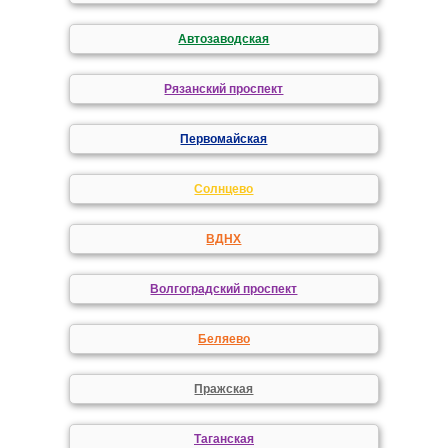
Автозаводская
Рязанский проспект
Первомайская
Солнцево
ВДНХ
Волгоградский проспект
Беляево
Пражская
Таганская