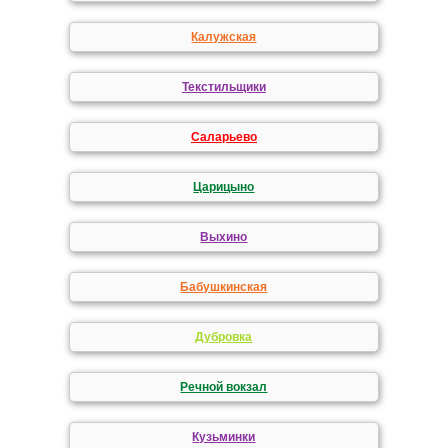
Калужская
Текстильщики
Саларьево
Царицыно
Выхино
Бабушкинская
Дубровка
Речной вокзал
Кузьминки