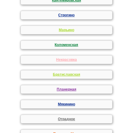
Кантемировская
Строгино
Марьино
Коломенская
Некрасовка
Братиславская
Планерная
Мякинино
Отрадное