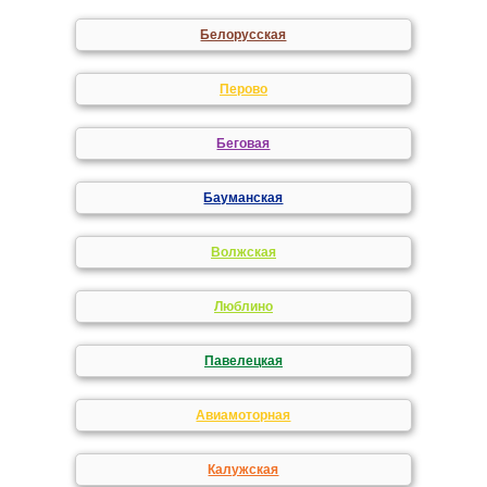
Белорусская
Перово
Беговая
Бауманская
Волжская
Люблино
Павелецкая
Авиамоторная
Калужская