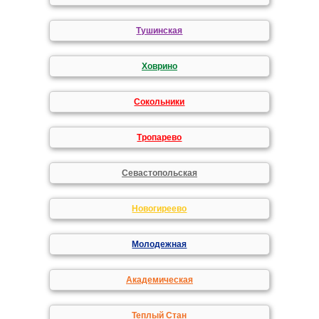
Тушинская
Ховрино
Сокольники
Тропарево
Севастопольская
Новогиреево
Молодежная
Академическая
Теплый Стан