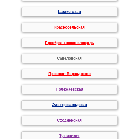
Щелковская
Красносельская
Преображенская площадь
Савеловская
Проспект Вернадского
Полежаевская
Электрозаводская
Сходненская
Тушинская