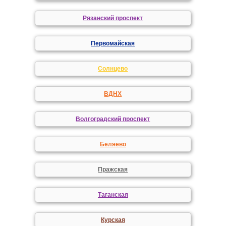
Рязанский проспект
Первомайская
Солнцево
ВДНХ
Волгоградский проспект
Беляево
Пражская
Таганская
Курская