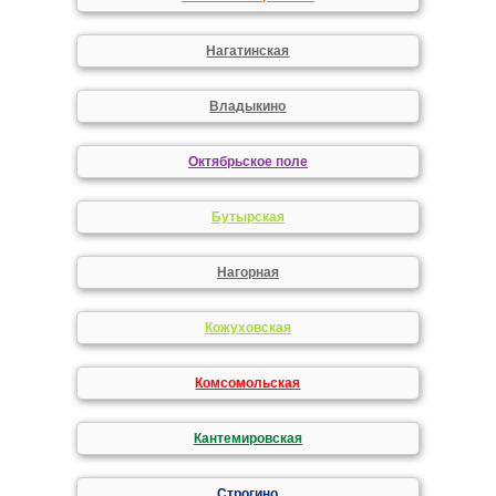
Нагатинская
Владыкино
Октябрьское поле
Бутырская
Нагорная
Кожуховская
Комсомольская
Кантемировская
Строгино