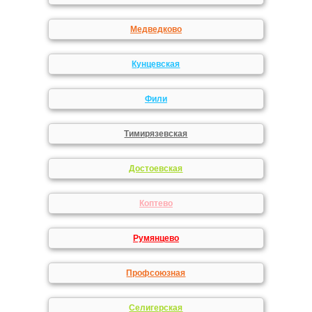
Медведково
Кунцевская
Фили
Тимирязевская
Достоевская
Коптево
Румянцево
Профсоюзная
Селигерская