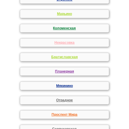
Марьино
Коломенская
Некрасовка
Братиславская
Планерная
Мякинино
Отрадное
Проспект Мира