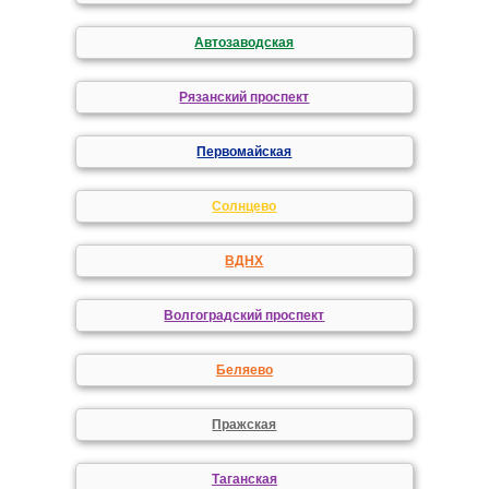
Автозаводская
Рязанский проспект
Первомайская
Солнцево
ВДНХ
Волгоградский проспект
Беляево
Пражская
Таганская