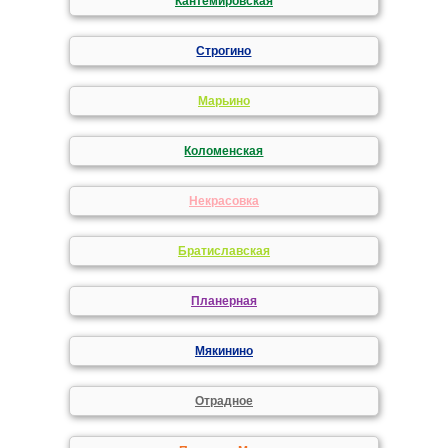
Кантемировская
Строгино
Марьино
Коломенская
Некрасовка
Братиславская
Планерная
Мякинино
Отрадное