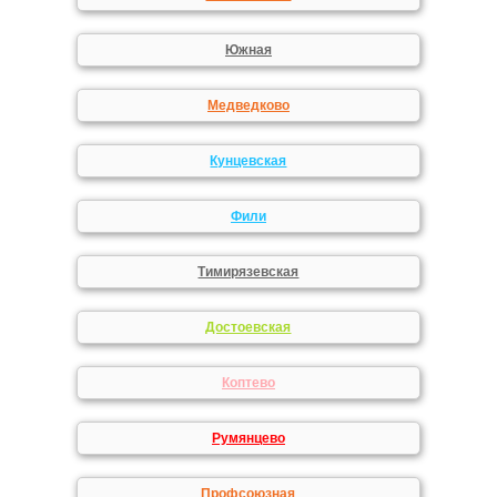
Южная
Медведково
Кунцевская
Фили
Тимирязевская
Достоевская
Коптево
Румянцево
Профсоюзная