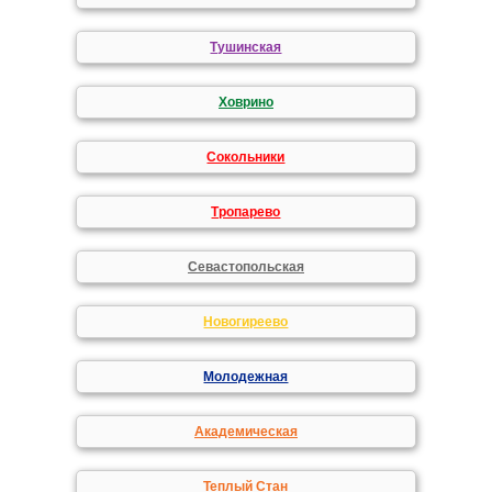
Тушинская
Ховрино
Сокольники
Тропарево
Севастопольская
Новогиреево
Молодежная
Академическая
Теплый Стан