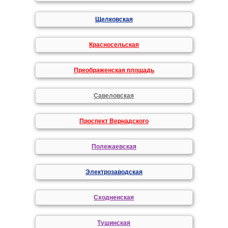
Щелковская
Красносельская
Преображенская площадь
Савеловская
Проспект Вернадского
Полежаевская
Электрозаводская
Сходненская
Тушинская