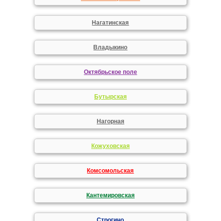
Нагатинская
Владыкино
Октябрьское поле
Бутырская
Нагорная
Кожуховская
Комсомольская
Кантемировская
Строгино