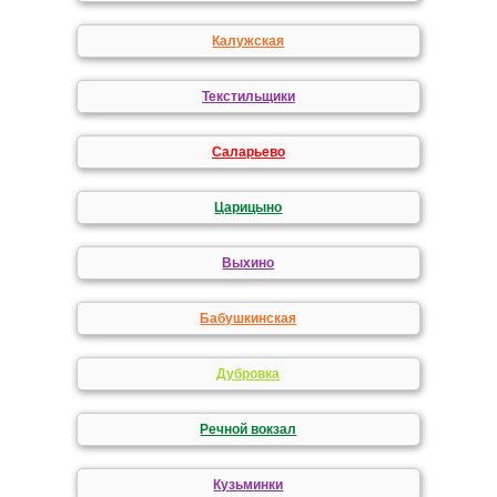
Калужская
Текстильщики
Саларьево
Царицыно
Выхино
Бабушкинская
Дубровка
Речной вокзал
Кузьминки