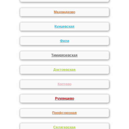
Медведково
Кунцевская
Фили
Тимирязевская
Достоевская
Коптево
Румянцево
Профсоюзная
Селигерская