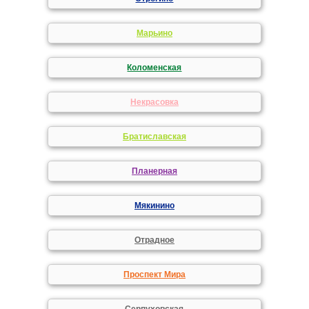
Марьино
Коломенская
Некрасовка
Братиславская
Планерная
Мякинино
Отрадное
Проспект Мира