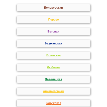
Белорусская
Перово
Беговая
Бауманская
Волжская
Люблино
Павелецкая
Авиамоторная
Калужская