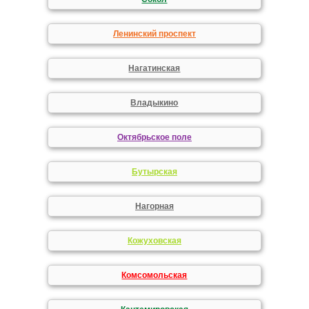
Ленинский проспект
Нагатинская
Владыкино
Октябрьское поле
Бутырская
Нагорная
Кожуховская
Комсомольская