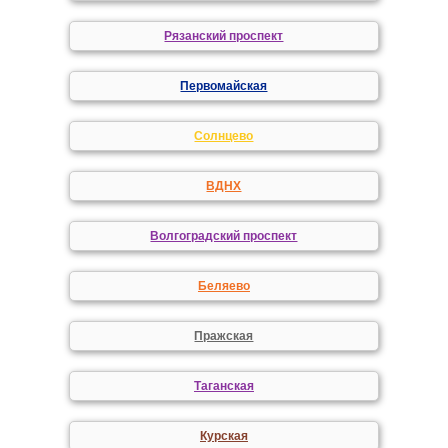
Рязанский проспект
Первомайская
Солнцево
ВДНХ
Волгоградский проспект
Беляево
Пражская
Таганская
Курская