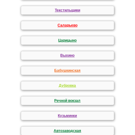
Текстильщики
Саларьево
Царицыно
Выхино
Бабушкинская
Дубровка
Речной вокзал
Кузьминки
Автозаводская