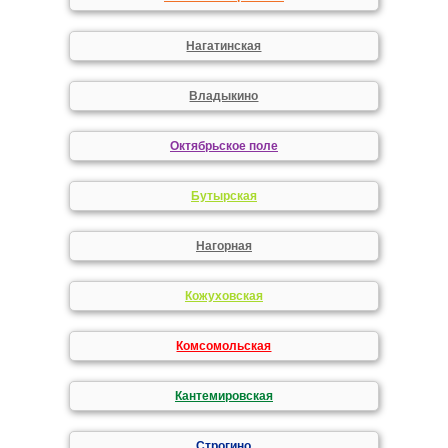
Нагатинская
Владыкино
Октябрьское поле
Бутырская
Нагорная
Кожуховская
Комсомольская
Кантемировская
Строгино