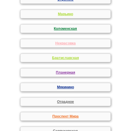
Марьино
Коломенская
Некрасовка
Братиславская
Планерная
Мякинино
Отрадное
Проспект Мира