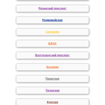
Рязанский проспект
Первомайская
Солнцево
ВДНХ
Волгоградский проспект
Беляево
Пражская
Таганская
Курская