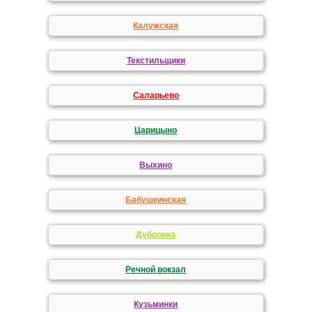
Калужская
Текстильщики
Саларьево
Царицыно
Выхино
Бабушкинская
Дубровка
Речной вокзал
Кузьминки