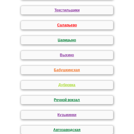
Текстильщики
Саларьево
Царицыно
Выхино
Бабушкинская
Дубровка
Речной вокзал
Кузьминки
Автозаводская