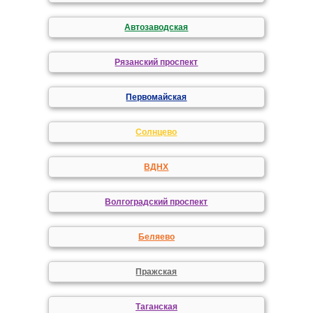
Автозаводская
Рязанский проспект
Первомайская
Солнцево
ВДНХ
Волгоградский проспект
Беляево
Пражская
Таганская