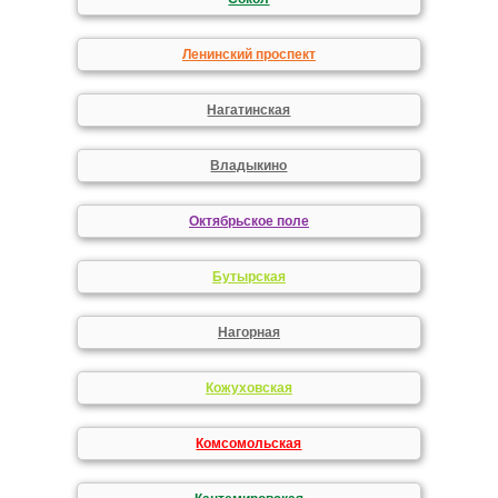
Ленинский проспект
Нагатинская
Владыкино
Октябрьское поле
Бутырская
Нагорная
Кожуховская
Комсомольская