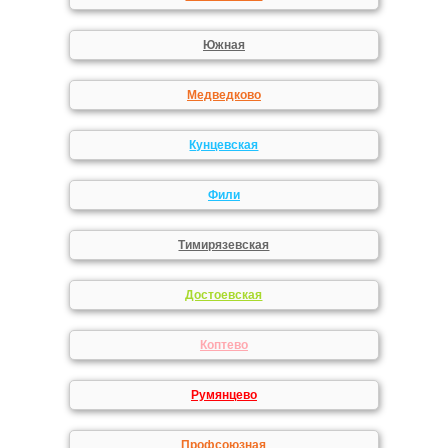
Южная
Медведково
Кунцевская
Фили
Тимирязевская
Достоевская
Коптево
Румянцево
Профсоюзная