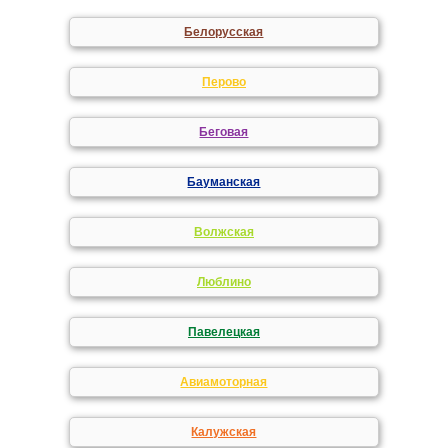
Белорусская
Перово
Беговая
Бауманская
Волжская
Люблино
Павелецкая
Авиамоторная
Калужская