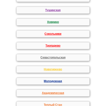
Тушинская
Ховрино
Сокольники
Тропарево
Севастопольская
Новогиреево
Молодежная
Академическая
Теплый Стан