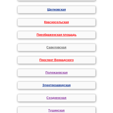
Щелковская
Красносельская
Преображенская площадь
Савеловская
Проспект Вернадского
Полежаевская
Электрозаводская
Сходненская
Тушинская