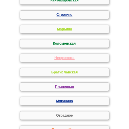
Кантемировская
Строгино
Марьино
Коломенская
Некрасовка
Братиславская
Планерная
Мякинино
Отрадное