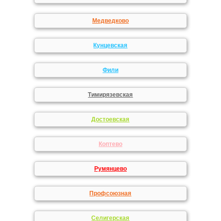
Медведково
Кунцевская
Фили
Тимирязевская
Достоевская
Коптево
Румянцево
Профсоюзная
Селигерская