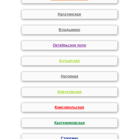
Нагатинская
Владыкино
Октябрьское поле
Бутырская
Нагорная
Кожуховская
Комсомольская
Кантемировская
Строгино