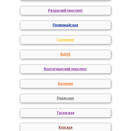
Рязанский проспект
Первомайская
Солнцево
ВДНХ
Волгоградский проспект
Беляево
Пражская
Таганская
Курская