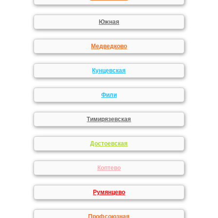
Южная
Медведково
Кунцевская
Фили
Тимирязевская
Достоевская
Коптево
Румянцево
Профсоюзная