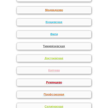
Медведково
Кунцевская
Фили
Тимирязевская
Достоевская
Коптево
Румянцево
Профсоюзная
Селигерская