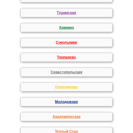
Тушинская
Ховрино
Сокольники
Тропарево
Севастопольская
Новогиреево
Молодежная
Академическая
Теплый Стан