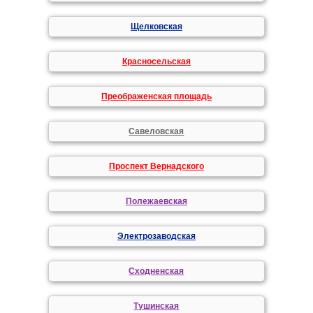
Щелковская
Красносельская
Преображенская площадь
Савеловская
Проспект Вернадского
Полежаевская
Электрозаводская
Сходненская
Тушинская