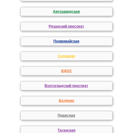
Автозаводская
Рязанский проспект
Первомайская
Солнцево
ВДНХ
Волгоградский проспект
Беляево
Пражская
Таганская