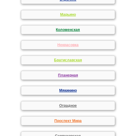
Марьино
Коломенская
Некрасовка
Братиславская
Планерная
Мякинино
Отрадное
Проспект Мира