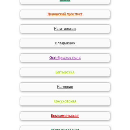
Ленинский проспект
Нагатинская
Владыкино
Октябрьское поле
Бутырская
Нагорная
Кожуховская
Комсомольская