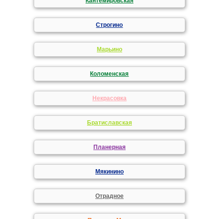
Кантемировская
Строгино
Марьино
Коломенская
Некрасовка
Братиславская
Планерная
Мякинино
Отрадное