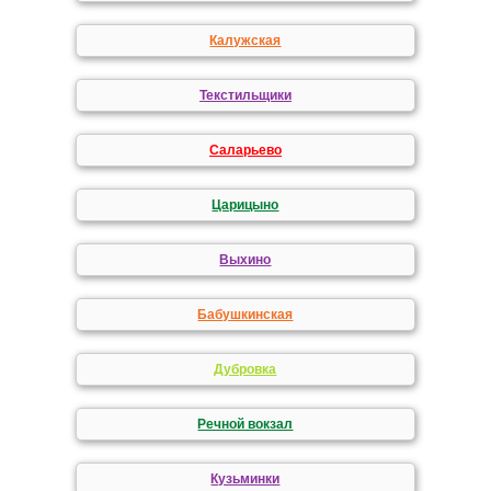
Калужская
Текстильщики
Саларьево
Царицыно
Выхино
Бабушкинская
Дубровка
Речной вокзал
Кузьминки