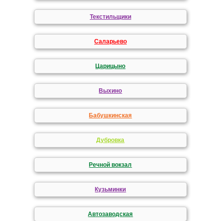
Текстильщики
Саларьево
Царицыно
Выхино
Бабушкинская
Дубровка
Речной вокзал
Кузьминки
Автозаводская