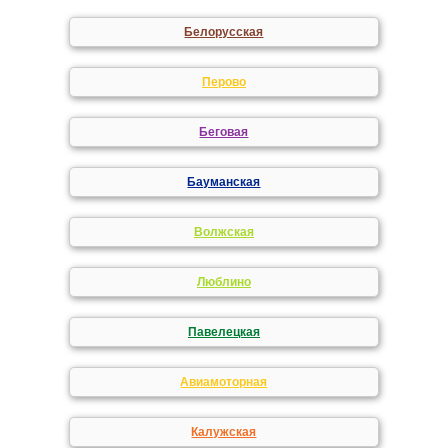
Белорусская
Перово
Беговая
Бауманская
Волжская
Люблино
Павелецкая
Авиамоторная
Калужская