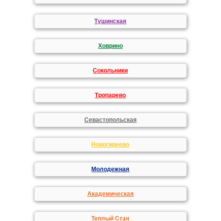
Тушинская
Ховрино
Сокольники
Тропарево
Севастопольская
Новогиреево
Молодежная
Академическая
Теплый Стан