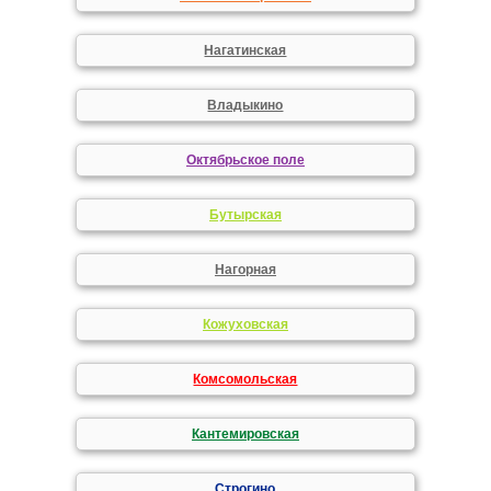
Нагатинская
Владыкино
Октябрьское поле
Бутырская
Нагорная
Кожуховская
Комсомольская
Кантемировская
Строгино