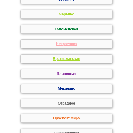
Марьино
Коломенская
Некрасовка
Братиславская
Планерная
Мякинино
Отрадное
Проспект Мира