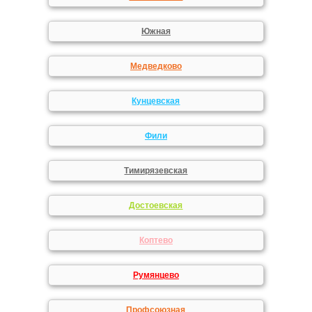
Южная
Медведково
Кунцевская
Фили
Тимирязевская
Достоевская
Коптево
Румянцево
Профсоюзная