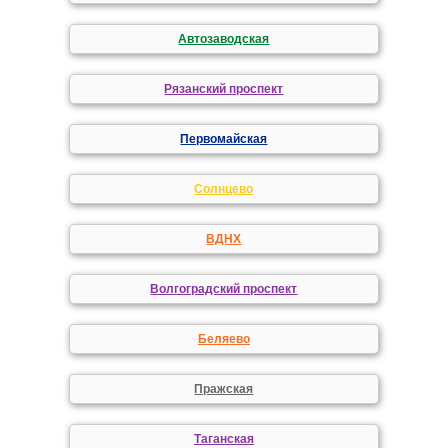
Автозаводская
Рязанский проспект
Первомайская
Солнцево
ВДНХ
Волгоградский проспект
Беляево
Пражская
Таганская