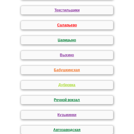
Текстильщики
Саларьево
Царицыно
Выхино
Бабушкинская
Дубровка
Речной вокзал
Кузьминки
Автозаводская