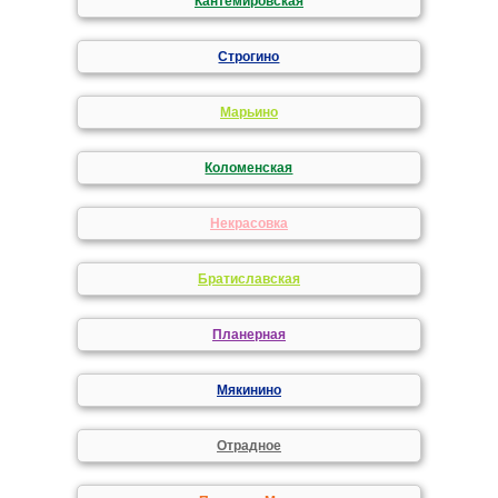
Кантемировская
Строгино
Марьино
Коломенская
Некрасовка
Братиславская
Планерная
Мякинино
Отрадное