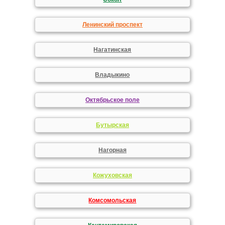
Ленинский проспект
Нагатинская
Владыкино
Октябрьское поле
Бутырская
Нагорная
Кожуховская
Комсомольская