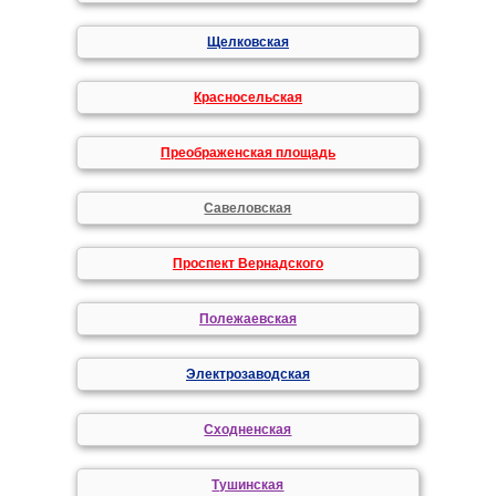
Щелковская
Красносельская
Преображенская площадь
Савеловская
Проспект Вернадского
Полежаевская
Электрозаводская
Сходненская
Тушинская