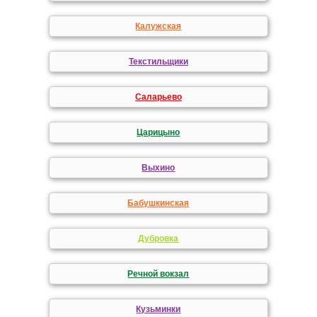
Калужская
Текстильщики
Саларьево
Царицыно
Выхино
Бабушкинская
Дубровка
Речной вокзал
Кузьминки