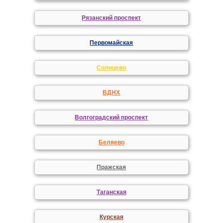
Рязанский проспект
Первомайская
Солнцево
ВДНХ
Волгоградский проспект
Беляево
Пражская
Таганская
Курская