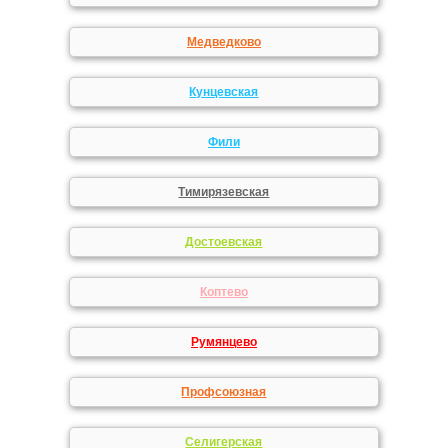
Медведково
Кунцевская
Фили
Тимирязевская
Достоевская
Коптево
Румянцево
Профсоюзная
Селигерская