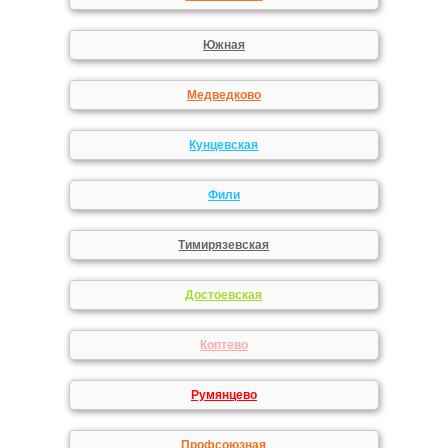
Южная
Медведково
Кунцевская
Фили
Тимирязевская
Достоевская
Коптево
Румянцево
Профсоюзная