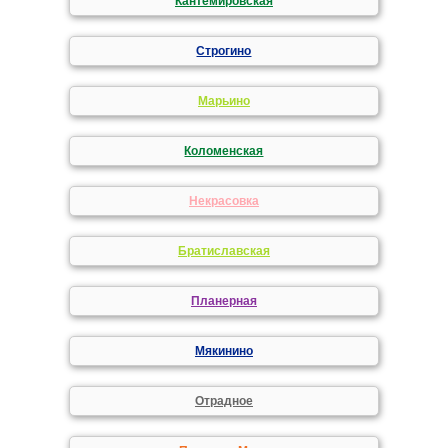
Кантемировская
Строгино
Марьино
Коломенская
Некрасовка
Братиславская
Планерная
Мякинино
Отрадное