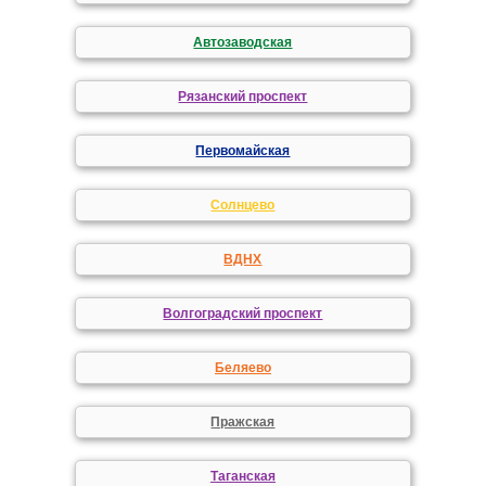
Автозаводская
Рязанский проспект
Первомайская
Солнцево
ВДНХ
Волгоградский проспект
Беляево
Пражская
Таганская