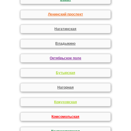
Ленинский проспект
Нагатинская
Владыкино
Октябрьское поле
Бутырская
Нагорная
Кожуховская
Комсомольская