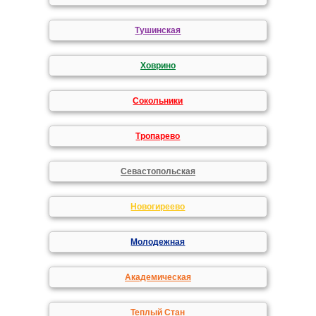
Тушинская
Ховрино
Сокольники
Тропарево
Севастопольская
Новогиреево
Молодежная
Академическая
Теплый Стан