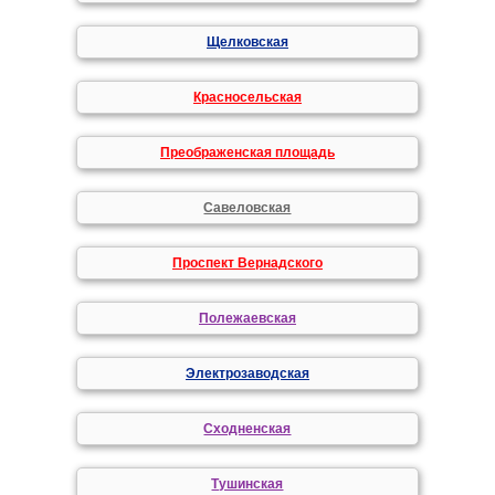
Щелковская
Красносельская
Преображенская площадь
Савеловская
Проспект Вернадского
Полежаевская
Электрозаводская
Сходненская
Тушинская