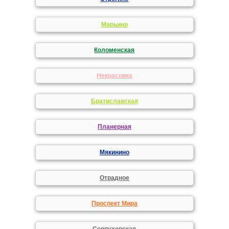
Марьино
Коломенская
Некрасовка
Братиславская
Планерная
Мякинино
Отрадное
Проспект Мира