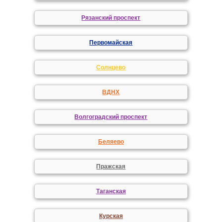
Рязанский проспект
Первомайская
Солнцево
ВДНХ
Волгоградский проспект
Беляево
Пражская
Таганская
Курская