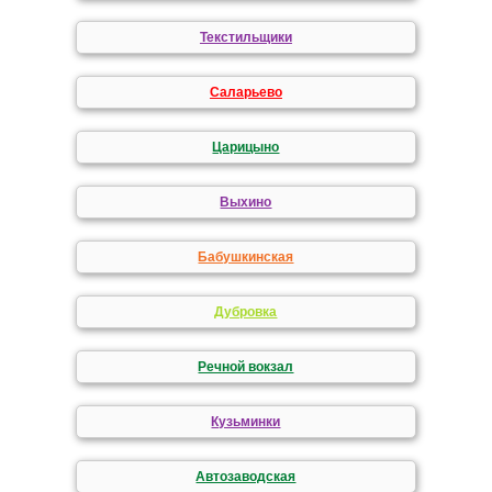
Текстильщики
Саларьево
Царицыно
Выхино
Бабушкинская
Дубровка
Речной вокзал
Кузьминки
Автозаводская