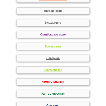
Нагатинская
Владыкино
Октябрьское поле
Бутырская
Нагорная
Кожуховская
Комсомольская
Кантемировская
Строгино