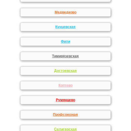
Медведково
Кунцевская
Фили
Тимирязевская
Достоевская
Коптево
Румянцево
Профсоюзная
Селигерская