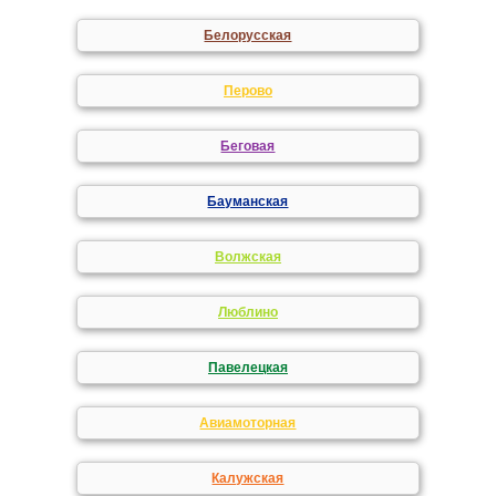
Белорусская
Перово
Беговая
Бауманская
Волжская
Люблино
Павелецкая
Авиамоторная
Калужская