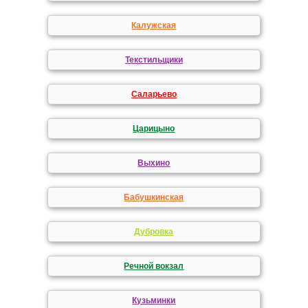
Калужская
Текстильщики
Саларьево
Царицыно
Выхино
Бабушкинская
Дубровка
Речной вокзал
Кузьминки